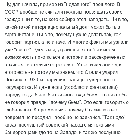
Ну, для начала, пример из "недавнего" прошлого. В
СССР вообще не считали нужным посвящать своих
граждан ни в то, на кого собираются нападать. Ни в то,
какой-такой интернациональный долг может быть в
Афганистане. Ни в то, почему нужно делать так, как
говорит партия, а не иначе. И многие факты мы узнали
уже "после". Здесь мы, украинцы, хотя бы имеем
возможность покопаться в истории и рассекреченных
архивах - в отличие от россиян. У нас и желание для
этого есть - и потому мы знаем, что Сталин ударил
Польшу в 1939-м, нарушив границы суверенного
государства. И даже если (из области фантастики)
народу тогда было бы сказано "куда бьем", то никто бы
не говорил правды "почему бьем". Это если говорить о
глобальном. А про мелочи - почему Сталин кого-то
вовремя не посадил - вообще не заикайся. "Так надо" -
кивал послушный советский народ с мятежными
бандеровцами где-то на Западе, и так же послушно