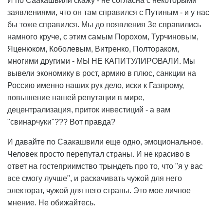
И по Саакашвили скажу - не согласна с некоторыми
заявлениями, что он там справился с Путиным - и у нас
бы тоже справился. Мы до появления Зе справились
намного круче, с этим самым Порохом, Турчиновым,
Яценюком, Коболевым, Витренко, Полтораком,
многими другими - МЫ НЕ КАПИТУЛИРОВАЛИ. Мы
вывели экономику в рост, армию в плюс, санкции на
Россию именно наших рук дело, иски к Газпрому,
повышение нашей репутации в мире,
децентрализация, приток инвестиций - а вам
"свинарчуки"??? Вот правда?
И давайте по Саакашвили еще одно, эмоциональное.
Человек просто перепутал страны. И не красиво в
ответ на гостеприимство трындеть про то, что "я у вас
все смогу лучше", и раскачивать чужой для него
электорат, чужой для него страны. Это мое личное
мнение. Не обижайтесь.