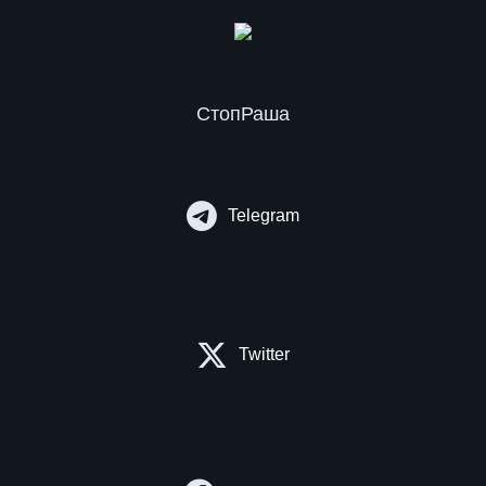
СтопРаша
Telegram
Twitter