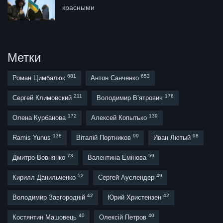
красными
Метки
681
653
Роман Цимбалюк
Антон Санченко
211
176
Сергей Климовский
Володимир В’ятрович
172
139
Олена Курбанова
Алексей Копытько
138
99
98
Ramis Yunus
Віталій Портников
Иван Лютый
73
59
Дмитро Вовнянко
Валентина Емінова
52
49
Кирилл Данильченко
Сергей Ауслендер
42
42
Володимир Завгородній
Юрий Христензен
40
40
Костянтин Машовець
Олексій Петров