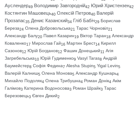
Ауслендер
Володимир Завгородній
Юрий Христензен
49
42
42
Костянтин Машовець
Олексій Петров
Валерій
40
40
Прозапас
Денис Казанский
Гліб Бабіч
Борислав
35
34
29
Береза
Олена Добровольська
Тарас Чорновіл
24
21
21
Александр Балу
Павел Казарин
Віктор Таран
Александр
20
19
18
Коваленко
Мирослав Гай
Мартин Брест
Кирилл
17
16
14
Сазонов
Юрій Богданов
Фашик Донецький
Агія
12
12
11
Загребельська
Юрій Гудименко
Vasyl Taras
Андрій
10
9
8
Баумейстер
Софія Федина
Alesha Stupin
Yigal Levin
8
7
5
5
Валерій Калниш
Олена Монова
Александр Кушнарь
5
5
4
Михайло Подоляк
Олена Трибушна
Роман Донік
Акім
4
4
4
Галімов
Катерина Водоносова
Роман Шрайк
Тарас
3
3
3
Березовець
Євген Дикий
3
2