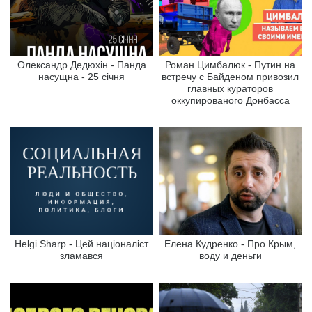
Олександр Дедюхін - Панда
Роман Цимбалюк - Путин на
насущна - 25 січня
встречу с Байденом привозил
главных кураторов
оккупированого Донбасса
Helgi Sharp - Цей націоналіст
Елена Кудренко - Про Крым,
зламався
воду и деньги