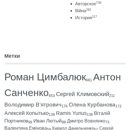
739
Авторское
292
Війна
117
История
Метки
Роман Цимбалюк
Антон
681
Санченко
Сергей Климовский
653
211
Володимир В’ятрович
Олена Курбанова
176
172
Алексей Копытько
Ramis Yunus
Віталій
139
138
Портников
Иван Лютый
Дмитро Вовнянко
99
98
73
Валентина Емінова
Кирилл Данильченко
Сергей
59
52