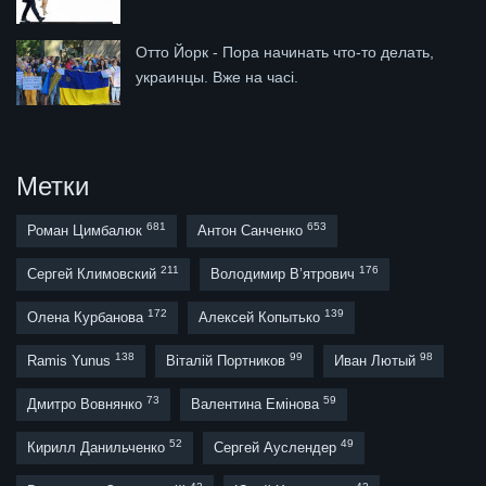
Отто Йорк - Пора начинать что-то делать,
украинцы. Вже на часі.
Метки
681
653
Роман Цимбалюк
Антон Санченко
211
176
Сергей Климовский
Володимир В’ятрович
172
139
Олена Курбанова
Алексей Копытько
138
99
98
Ramis Yunus
Віталій Портников
Иван Лютый
73
59
Дмитро Вовнянко
Валентина Емінова
52
49
Кирилл Данильченко
Сергей Ауслендер