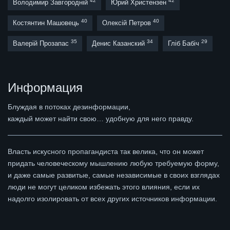
42
42
Володимир Завгородній
Юрий Христензен
40
40
Костянтин Машовець
Олексій Петров
35
34
29
Валерій Прозапас
Денис Казанский
Гліб Бабіч
Информация
Блуждая в потоках дезинформации,
каждый может найти свою… удобную для него правду.
Власть искусного пропагандиста так велика, что он может
придать человеческому мышлению любую требуемую форму,
и даже самые развитые, самые независимые в своих взглядах
люди не могут целиком избежать этого влияния, если их
надолго изолировать от всех других источников информации.