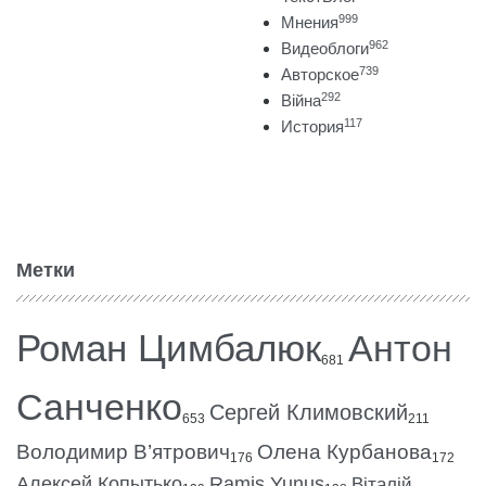
999
Мнения
962
Видеоблоги
739
Авторское
292
Війна
117
История
Метки
Роман Цимбалюк
Антон
681
Санченко
Сергей Климовский
653
211
Володимир В’ятрович
Олена Курбанова
176
172
Алексей Копытько
Ramis Yunus
Віталій