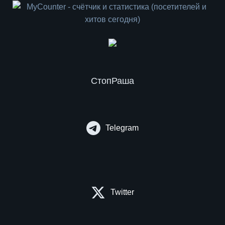
СтопРаша
Telegram
Twitter