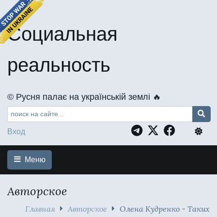
Социальная
реальность
©️ Русня палає на українській землі 🔥
Вход
Меню
Авторское
Главная
Авторское
Олена Кудренко - Таких