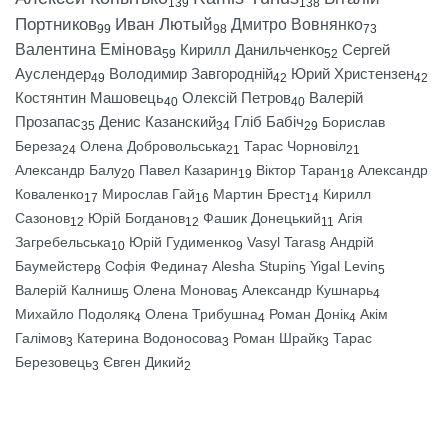
139
138
Портников
Иван Лютый
Дмитро Вовнянко
99
98
73
Валентина Емінова
Кирилл Данильченко
Сергей
59
52
Ауслендер
Володимир Завгородній
Юрий Христензен
49
42
42
Костянтин Машовець
Олексій Петров
Валерій
40
40
Прозапас
Денис Казанский
Гліб Бабіч
Борислав
35
34
29
Береза
Олена Добровольська
Тарас Чорновіл
24
21
21
Александр Балу
Павел Казарин
Віктор Таран
Александр
20
19
18
Коваленко
Мирослав Гай
Мартин Брест
Кирилл
17
16
14
Сазонов
Юрій Богданов
Фашик Донецький
Агія
12
12
11
Загребельська
Юрій Гудименко
Vasyl Taras
Андрій
10
9
8
Баумейстер
Софія Федина
Alesha Stupin
Yigal Levin
8
7
5
5
Валерій Калниш
Олена Монова
Александр Кушнарь
5
5
4
Михайло Подоляк
Олена Трибушна
Роман Донік
Акім
4
4
4
Галімов
Катерина Водоносова
Роман Шрайк
Тарас
3
3
3
Березовець
Євген Дикий
3
2