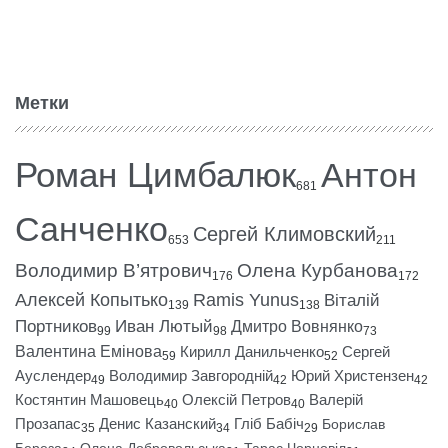
Метки
Роман Цимбалюк
Антон
681
Санченко
Сергей Климовский
653
211
Володимир В’ятрович
Олена Курбанова
176
172
Алексей Копытько
Ramis Yunus
Віталій
139
138
Портников
Иван Лютый
Дмитро Вовнянко
99
98
73
Валентина Емінова
Кирилл Данильченко
Сергей
59
52
Ауслендер
Володимир Завгородній
Юрий Христензен
49
42
42
Костянтин Машовець
Олексій Петров
Валерій
40
40
Прозапас
Денис Казанский
Гліб Бабіч
Борислав
35
34
29
Береза
Олена Добровольська
Тарас Чорновіл