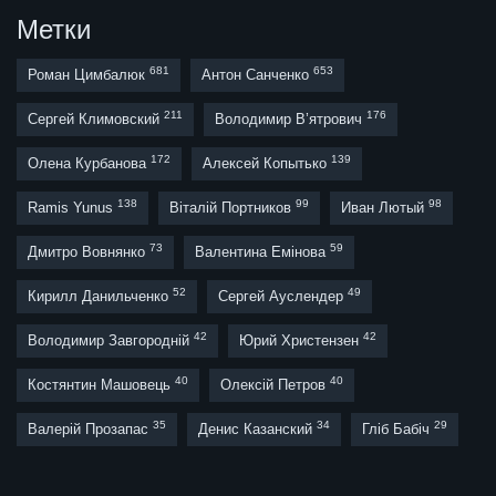
Метки
681
653
Роман Цимбалюк
Антон Санченко
211
176
Сергей Климовский
Володимир В’ятрович
172
139
Олена Курбанова
Алексей Копытько
138
99
98
Ramis Yunus
Віталій Портников
Иван Лютый
73
59
Дмитро Вовнянко
Валентина Емінова
52
49
Кирилл Данильченко
Сергей Ауслендер
42
42
Володимир Завгородній
Юрий Христензен
40
40
Костянтин Машовець
Олексій Петров
35
34
29
Валерій Прозапас
Денис Казанский
Гліб Бабіч