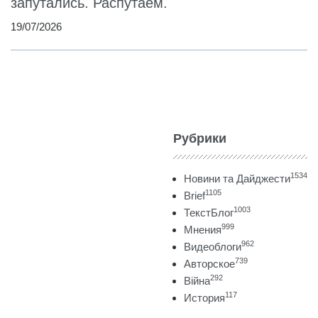
запутались. Распутаем.
19/07/2026
Рубрики
1534
Новини та Дайджести
1105
Brief
1003
ТекстБлог
999
Мнения
962
Видеоблоги
739
Авторское
292
Війна
117
История