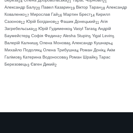
24
21
21
Александр Балу
Павел Казарин
Віктор Таран
Александр
20
19
18
Коваленко
Мирослав Гай
Мартин Брест
Кирилл
17
16
14
Сазонов
Юрій Богданов
Фашик Донецький
Агія
12
12
11
Загребельська
Юрій Гудименко
Vasyl Taras
Андрій
10
9
8
Баумейстер
Софія Федина
Alesha Stupin
Yigal Levin
8
7
5
5
Валерій Калниш
Олена Монова
Александр Кушнарь
5
5
4
Михайло Подоляк
Олена Трибушна
Роман Донік
Акім
4
4
4
Галімов
Катерина Водоносова
Роман Шрайк
Тарас
3
3
3
Березовець
Євген Дикий
3
2