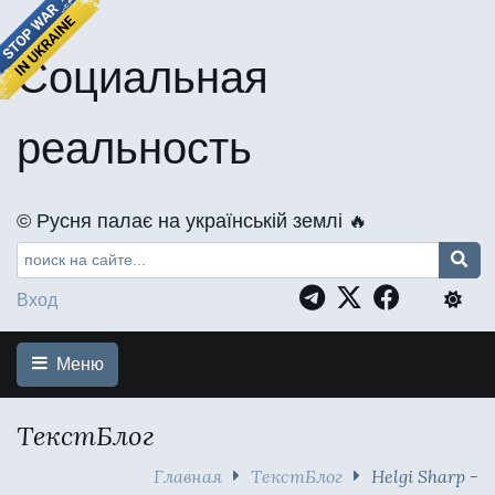
Социальная
реальность
©️ Русня палає на українській землі 🔥
Вход
Меню
ТекстБлог
Главная
ТекстБлог
Helgi Sharp -