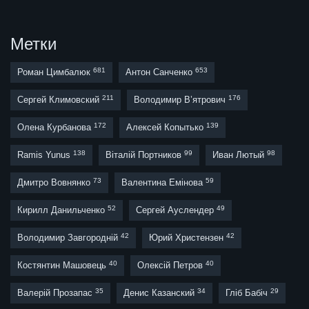
Метки
681
653
Роман Цимбалюк
Антон Санченко
211
176
Сергей Климовский
Володимир В’ятрович
172
139
Олена Курбанова
Алексей Копытько
138
99
98
Ramis Yunus
Віталій Портников
Иван Лютый
73
59
Дмитро Вовнянко
Валентина Емінова
52
49
Кирилл Данильченко
Сергей Ауслендер
42
42
Володимир Завгородній
Юрий Христензен
40
40
Костянтин Машовець
Олексій Петров
35
34
29
Валерій Прозапас
Денис Казанский
Гліб Бабіч