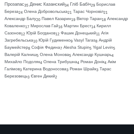
Прозапас
Денис Казанский
Гліб Бабіч
Борислав
35
34
29
Береза
Олена Добровольська
Тарас Чорновіл
24
21
21
Александр Балу
Павел Казарин
Віктор Таран
Александр
20
19
18
Коваленко
Мирослав Гай
Мартин Брест
Кирилл
17
16
14
Сазонов
Юрій Богданов
Фашик Донецький
Агія
12
12
11
Загребельська
Юрій Гудименко
Vasyl Taras
Андрій
10
9
8
Баумейстер
Софія Федина
Alesha Stupin
Yigal Levin
8
7
5
5
Валерій Калниш
Олена Монова
Александр Кушнарь
5
5
4
Михайло Подоляк
Олена Трибушна
Роман Донік
Акім
4
4
4
Галімов
Катерина Водоносова
Роман Шрайк
Тарас
3
3
3
Березовець
Євген Дикий
3
2