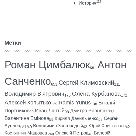
117
История
Метки
Роман Цимбалюк
Антон
681
Санченко
Сергей Климовский
653
211
Володимир В’ятрович
Олена Курбанова
176
172
Алексей Копытько
Ramis Yunus
Віталій
139
138
Портников
Иван Лютый
Дмитро Вовнянко
99
98
73
Валентина Емінова
Кирилл Данильченко
Сергей
59
52
Ауслендер
Володимир Завгородній
Юрий Христензен
49
42
42
Костянтин Машовець
Олексій Петров
Валерій
40
40