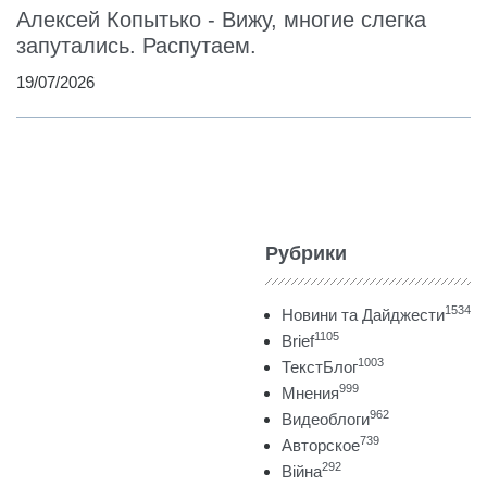
Алексей Копытько - Вижу, многие слегка
запутались. Распутаем.
19/07/2026
Рубрики
1534
Новини та Дайджести
1105
Brief
1003
ТекстБлог
999
Мнения
962
Видеоблоги
739
Авторское
292
Війна