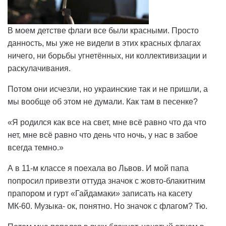
В моем детстве флаги все были красными. Просто
данность, мы уже не видели в этих красных флагах
ничего, ни борьбы угнетённых, ни коллективизации и
раскулачивания.
Потом они исчезли, но украинские так и не пришли, а
мы вообще об этом не думали. Как там в песенке?
«Я родился как все на свет, мне всё равно что да что
нет, мне всё равно что день что ночь, у нас в забое
всегда темно.»
А в 11-м классе я поехала во Львов. И мой папа
попросил привезти оттуда значок с жовто-блакитним
прапором и гурт «Гайдамаки» записать на касету
МК-60. Музыка- ок, понятно. Но значок с флагом? Тю.