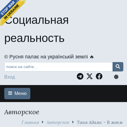
Социальная
реальность
©️ Русня палає на українській землі 🔥
Вход
Меню
Авторское
Главная
Авторское
Таня Адамс - В моем