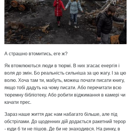
А страшно втомитись, еге ж?
Як втомлюються люди в тюрмі. В них згасає енергія і
воля до змін. Бо реальність сильніша за цю жагу. І за цю
волю. Хоча там ти, мабуть, можеш почати писати книгу,
якщо тобі дадуть на чому писати. Або перечитати всю
тюремну бібліотеку. Або робити віджимання в камері чи
качати прес.
Зараз наше життя дає нам набагато більше, але під
обстрілами. До щоденних дій додається ракетний терор
- куди б ти не пішов. Де би не знаходився. На ринку, в