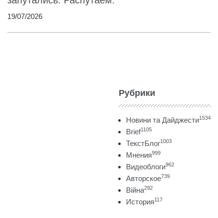
19/07/2026
Рубрики
1534
Новини та Дайджести
1105
Brief
1003
ТекстБлог
999
Мнения
962
Видеоблоги
739
Авторское
292
Війна
117
История