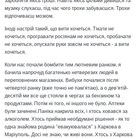
заробляти якісь гроші. Навіть якісь фільми дивишся та
музику слухаєш, під час чого трохи забуваєшся. Трохи
відпочиваєш мозком.
Іноді настрій такий, що вити хочеться. Тікати не
хочеться, програвати росіянам не хочеться, пробачати
не хочеться, опускати руки зовсім не хочеться - а вити
хочеться.
Коли нас почали бомбити тим лютневим ранком, я
бачила напрочуд багатенько нетверезих людей в
переповнених магазинах. Вибухи почалися після
четвертої ранку (вже точно не пам'ятаю), а о дев'ятій-
десятій ми все ще стояли в чергах за бензином та
продуктами. Потім ні того, ні іншого не було. Аптеки
були зачинені.Паніка накрила всіх, і хтось ховався за
алкоголем. Хтось приймав необдумані рішення - як то
одна знайома родина "евакуювалася" з Харкова в
Маріуполь. Досі не знаю, чи живі вони. Хтось з Харкова