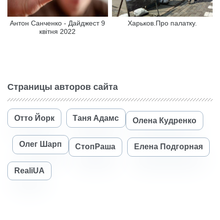
Антон Санченко - Дайджест 9
Харьков.Про палатку.
квітня 2022
Страницы авторов сайта
Отто Йорк
Таня Адамс
Олена Кудренко
Олег Шарп
СтопРаша
Елена Подгорная
RealiUA