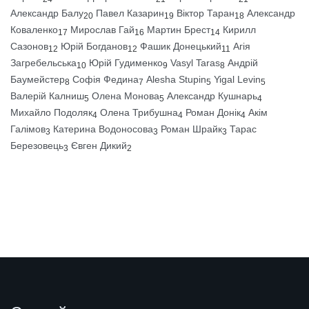
Александр Балу
Павел Казарин
Віктор Таран
Александр
20
19
18
Коваленко
Мирослав Гай
Мартин Брест
Кирилл
17
16
14
Сазонов
Юрій Богданов
Фашик Донецький
Агія
12
12
11
Загребельська
Юрій Гудименко
Vasyl Taras
Андрій
10
9
8
Баумейстер
Софія Федина
Alesha Stupin
Yigal Levin
8
7
5
5
Валерій Калниш
Олена Монова
Александр Кушнарь
5
5
4
Михайло Подоляк
Олена Трибушна
Роман Донік
Акім
4
4
4
Галімов
Катерина Водоносова
Роман Шрайк
Тарас
3
3
3
Березовець
Євген Дикий
3
2