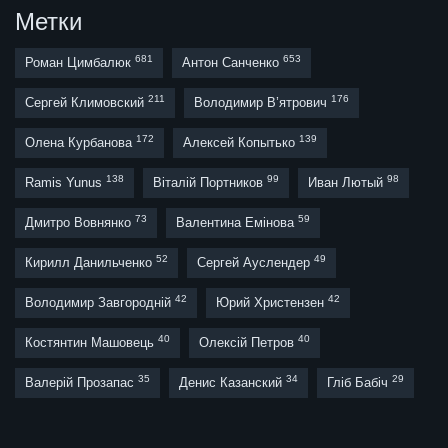
Метки
681
653
Роман Цимбалюк
Антон Санченко
211
176
Сергей Климовский
Володимир В’ятрович
172
139
Олена Курбанова
Алексей Копытько
138
99
98
Ramis Yunus
Віталій Портников
Иван Лютый
73
59
Дмитро Вовнянко
Валентина Емінова
52
49
Кирилл Данильченко
Сергей Ауслендер
42
42
Володимир Завгородній
Юрий Христензен
40
40
Костянтин Машовець
Олексій Петров
35
34
29
Валерій Прозапас
Денис Казанский
Гліб Бабіч