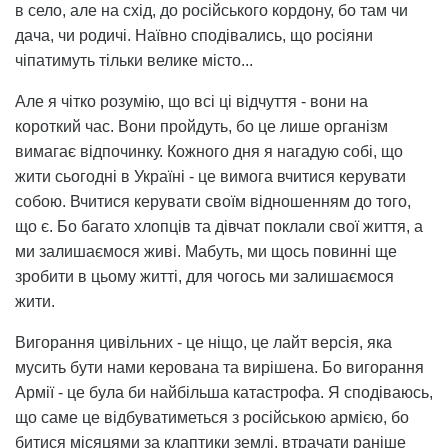
в село, але на схід, до російського кордону, бо там чи
дача, чи родичі. Наївно сподівались, що росіяни
чіпатимуть тільки велике місто...
Але я чітко розумію, що всі ці відчуття - вони на
короткий час. Вони пройдуть, бо це лише організм
вимагає відпочинку. Кожного дня я нагадую собі, що
жити сьогодні в Україні - це вимога вчитися керувати
собою. Вчитися керувати своїм відношенням до того,
що є. Бо багато хлопців та дівчат поклали свої життя, а
ми залишаємося живі. Мабуть, ми щось повинні ще
зробити в цьому житті, для чогось ми залишаємося
жити.
Вигорання цивільних - це ніщо, це лайт версія, яка
мусить бути нами керована та вирішена. Бо вигорання
Армії - це була би найбільша катастрофа. Я сподіваюсь,
що саме це відбуватиметься з російською армією, бо
битися місяцями за клаптики землі, втрачати раніше