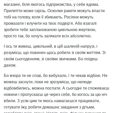
магазині, біля якогось підприємства, у себе вдома.
Прилетіти може скрізь. Осколки ракети можуть впасти
тобі на голову, коли її збивають. Росіяни можуть
промазати і влучити на твоє подвір'я. Або взагалі
зробити тебе запланованою цивільною жертвою,
просто так, бо хочуть залякати всіх абсолютно.
І ось ти живеш, цивільний, в цій шаленій напрузі, і
розумієш, що повинен щось робити зі своїм життям. Зі
своїм сьогоденням, зі своїми звичками. Бо поїдеш
дахом.
Бо вчора ти не спав, бо вибухало, і ти чекав відбою. Не
можеш заснути, поки не зрозумієш, що нелюди
відбомбились, можна поспати. А сьогодні ти споживаєш
новини і пропускаєш це через себе, бо когось за цю ніч
вбили. З усім цим ти якось намагаєшся працювати,
готувати їжу, робити домашнє завдання з дітьми,