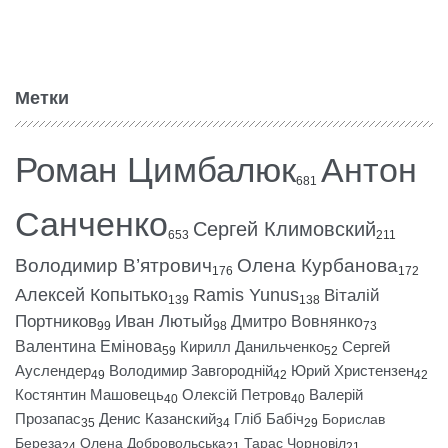
Метки
Роман Цимбалюк
Антон
681
Санченко
Сергей Климовский
653
211
Володимир В’ятрович
Олена Курбанова
176
172
Алексей Копытько
Ramis Yunus
Віталій
139
138
Портников
Иван Лютый
Дмитро Вовнянко
99
98
73
Валентина Емінова
Кирилл Данильченко
Сергей
59
52
Ауслендер
Володимир Завгородній
Юрий Христензен
49
42
42
Костянтин Машовець
Олексій Петров
Валерій
40
40
Прозапас
Денис Казанский
Гліб Бабіч
Борислав
35
34
29
Береза
Олена Добровольська
Тарас Чорновіл
24
21
21