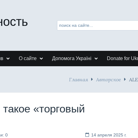
ность
ив
О сайте
Допомога Україні
Donate for Uk
Главная
Авторское
ALE
 такое «торговый
и: 0
14 апреля 2025 г.