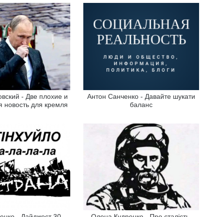
вский - Две плохие и
Антон Санченко - Давайте шукати
 новость для кремля
баланс
енко - Дайджест 30
Олена Кудренко - Про сталість.