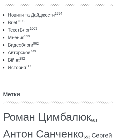
1534
Новини та Дайджести
1105
Brief
1003
ТекстБлог
999
Мнения
962
Видеоблоги
739
Авторское
292
Війна
117
История
Метки
Роман Цимбалюк
681
Антон Санченко
Сергей
653