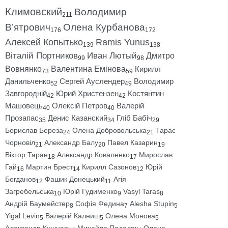
Климовский
Володимир
211
В’ятрович
Олена Курбанова
176
172
Алексей Копытько
Ramis Yunus
139
138
Віталій Портников
Иван Лютый
Дмитро
99
98
Вовнянко
Валентина Емінова
Кирилл
73
59
Данильченко
Сергей Ауслендер
Володимир
52
49
Завгородній
Юрий Христензен
Костянтин
42
42
Машовець
Олексій Петров
Валерій
40
40
Прозапас
Денис Казанский
Гліб Бабіч
35
34
29
Борислав Береза
Олена Добровольська
Тарас
24
21
Чорновіл
Александр Балу
Павел Казарин
21
20
19
Віктор Таран
Александр Коваленко
Мирослав
18
17
Гай
Мартин Брест
Кирилл Сазонов
Юрій
16
14
12
Богданов
Фашик Донецький
Агія
12
11
Загребельська
Юрій Гудименко
Vasyl Taras
10
9
8
Андрій Баумейстер
Софія Федина
Alesha Stupin
8
7
5
Yigal Levin
Валерій Калниш
Олена Монова
5
5
5
Александр Кушнарь
Михайло Подоляк
Олена