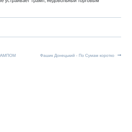
ые устраивает Трамп, недовольный торговым
ТРАМПОМ
Фашик Донецький - По Сумам коротко