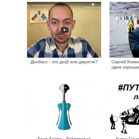
Донбасс - это дн@ или джунгли?
Сергей Климо
одна хорошая
Таня Адамс - Дайджест за
Антон Санч