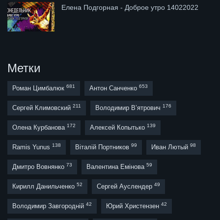
Елена Подгорная - Доброе утро 14022022
Метки
681
653
Роман Цимбалюк
Антон Санченко
211
176
Сергей Климовский
Володимир В’ятрович
172
139
Олена Курбанова
Алексей Копытько
138
99
98
Ramis Yunus
Віталій Портников
Иван Лютый
73
59
Дмитро Вовнянко
Валентина Емінова
52
49
Кирилл Данильченко
Сергей Ауслендер
42
42
Володимир Завгородній
Юрий Христензен