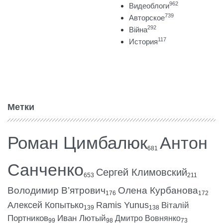
962
Видеоблоги
739
Авторское
292
Війна
117
История
Метки
Роман Цимбалюк
Антон
681
Санченко
Сергей Климовский
653
211
Володимир В’ятрович
Олена Курбанова
176
172
Алексей Копытько
Ramis Yunus
Віталій
139
138
Портников
Иван Лютый
Дмитро Вовнянко
99
98
73