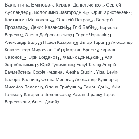
Валентина Емінова
Кирилл Данильченко
Сергей
59
52
Ауслендер
Володимир Завгородній
Юрий Христензен
49
42
42
Костянтин Машовець
Олексій Петров
Валерій
40
40
Прозапас
Денис Казанский
Гліб Бабіч
Борислав
35
34
29
Береза
Олена Добровольська
Тарас Чорновіл
24
21
21
Александр Балу
Павел Казарин
Віктор Таран
Александр
20
19
18
Коваленко
Мирослав Гай
Мартин Брест
Кирилл
17
16
14
Сазонов
Юрій Богданов
Фашик Донецький
Агія
12
12
11
Загребельська
Юрій Гудименко
Vasyl Taras
Андрій
10
9
8
Баумейстер
Софія Федина
Alesha Stupin
Yigal Levin
8
7
5
5
Валерій Калниш
Олена Монова
Александр Кушнарь
5
5
4
Михайло Подоляк
Олена Трибушна
Роман Донік
Акім
4
4
4
Галімов
Катерина Водоносова
Роман Шрайк
Тарас
3
3
3
Березовець
Євген Дикий
3
2