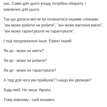
нас. Саме для цього владу потрібно обирати, і
виключно для цього.
Так що дописи могли би починатися іншими словами:
"він може робити/ не робити", "він може вміти/не вміти",
"він може гарантувати/ не гарантувати".
І тоді продовження інше. Ефект інший.
Як це - може не вміти?
Як це - може не робити?
Як це - може не гарантувати?
А тоді для чого він прийшов? І нащо він державі?
Будь-якій. Не лише Україні.
Тому кожному - свій екзамен.