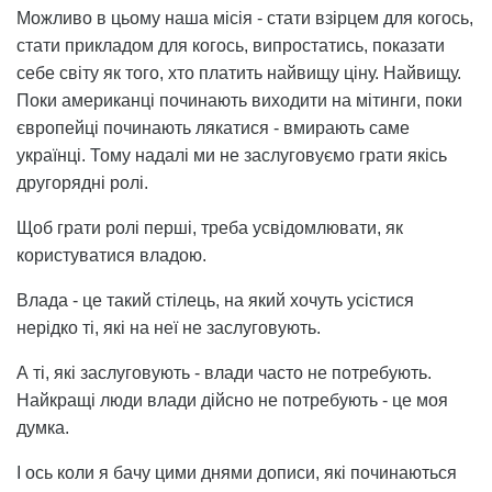
Можливо в цьому наша місія - стати взірцем для когось,
стати прикладом для когось, випростатись, показати
себе світу як того, хто платить найвищу ціну. Найвищу.
Поки американці починають виходити на мітинги, поки
європейці починають лякатися - вмирають саме
українці. Тому надалі ми не заслуговуємо грати якісь
другорядні ролі.
Щоб грати ролі перші, треба усвідомлювати, як
користуватися владою.
Влада - це такий стілець, на який хочуть усістися
нерідко ті, які на неї не заслуговують.
А ті, які заслуговують - влади часто не потребують.
Найкращі люди влади дійсно не потребують - це моя
думка.
І ось коли я бачу цими днями дописи, які починаються