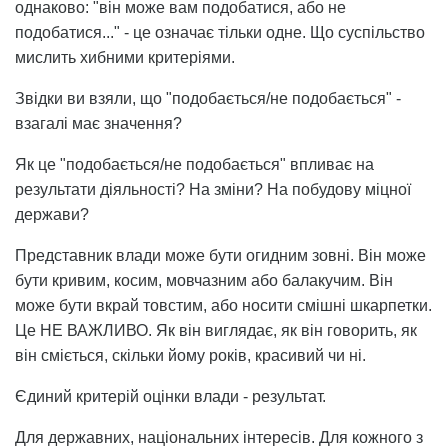
однаково: "він може вам подобатися, або не
подобатися..." - це означає тільки одне. Що суспільство
мислить хибними критеріями.
Звідки ви взяли, що "подобається/не подобається" -
взагалі має значення?
Як це "подобається/не подобається" впливає на
результати діяльності? На зміни? На побудову міцної
держави?
Представник влади може бути огидним зовні. Він може
бути кривим, косим, мовчазним або балакучим. Він
може бути вкрай товстим, або носити смішні шкарпетки.
Це НЕ ВАЖЛИВО. Як він виглядає, як він говорить, як
він сміється, скільки йому років, красивий чи ні.
Єдиний критерій оцінки влади - результат.
Для державних, національних інтересів. Для кожного з