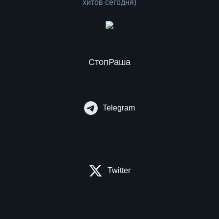
СтопРаша
Telegram
Twitter