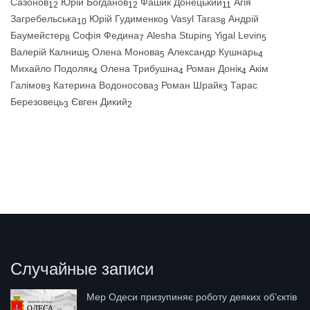
Сазонов
Юрій Богданов
Фашик Донецький
Агія
12
12
11
Загребельська
Юрій Гудименко
Vasyl Taras
Андрій
10
9
8
Баумейстер
Софія Федина
Alesha Stupin
Yigal Levin
8
7
5
5
Валерій Калниш
Олена Монова
Александр Кушнарь
5
5
4
Михайло Подоляк
Олена Трибушна
Роман Донік
Акім
4
4
4
Галімов
Катерина Водоносова
Роман Шрайк
Тарас
3
3
3
Березовець
Євген Дикий
3
2
Случайные записи
Мер Одеси призупиняє роботу деяких об’єктів