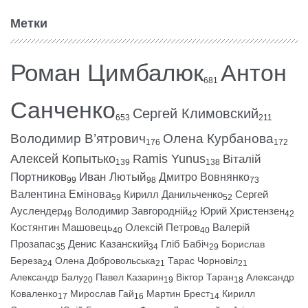
Метки
Роман Цимбалюк
Антон
681
Санченко
Сергей Климовский
653
211
Володимир В’ятрович
Олена Курбанова
176
172
Алексей Копытько
Ramis Yunus
Віталій
139
138
Портников
Иван Лютый
Дмитро Вовнянко
99
98
73
Валентина Емінова
Кирилл Данильченко
Сергей
59
52
Ауслендер
Володимир Завгородній
Юрий Христензен
49
42
42
Костянтин Машовець
Олексій Петров
Валерій
40
40
Прозапас
Денис Казанский
Гліб Бабіч
Борислав
35
34
29
Береза
Олена Добровольська
Тарас Чорновіл
24
21
21
Александр Балу
Павел Казарин
Віктор Таран
Александр
20
19
18
Коваленко
Мирослав Гай
Мартин Брест
Кирилл
17
16
14