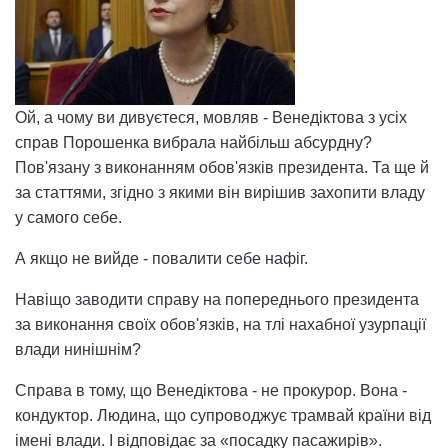
Ой, а чому ви дивуєтеся, мовляв - Венедіктова з усіх
справ Порошенка вибрала найбільш абсурдну?
Пов'язану з виконанням обов'язків президента. Та ще й
за статтями, згідно з якими він вирішив захопити владу
у самого себе.
А якщо не вийде - повалити себе нафіг.
Навіщо заводити справу на попереднього президента
за виконання своїх обов'язків, на тлі нахабної узурпації
влади нинішнім?
Справа в тому, що Венедіктова - не прокурор. Вона -
кондуктор. Людина, що супроводжує трамвай країни від
імені влади. І відповідає за «посадку пасажирів».