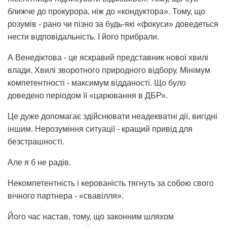
ближче до прокурора, ніж до «кондуктора». Тому, що
розумів - рано чи пізно за будь-які «фокуси» доведеться
нести відповідальність. І його прибрали.
А Венедіктова - це яскравий представник нової хвилі
влади. Хвилі зворотного природного відбору. Мінімум
компетентності - максимум відданості. Що було
доведено періодом її «царювання в ДБР».
Це дуже допомагає здійснювати неадекватні дії, вигідні
іншим. Нерозуміння ситуації - кращий привід для
безстрашності.
Але я б не радів.
Некомпетентність і керованість тягнуть за собою свого
вічного партнера - «свавілля».
Його час настав, тому, що законним шляхом