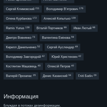
211
176
Сергей Климовский
Володимир В’ятрович
172
139
Олена Курбанова
Алексей Копытько
138
99
98
Ramis Yunus
Віталій Портников
Иван Лютый
73
59
Дмитро Вовнянко
Валентина Емінова
52
49
Кирилл Данильченко
Сергей Ауслендер
42
42
Володимир Завгородній
Юрий Христензен
40
40
Костянтин Машовець
Олексій Петров
35
34
29
Валерій Прозапас
Денис Казанский
Гліб Бабіч
Информация
Блуждая в потоках дезинформации,