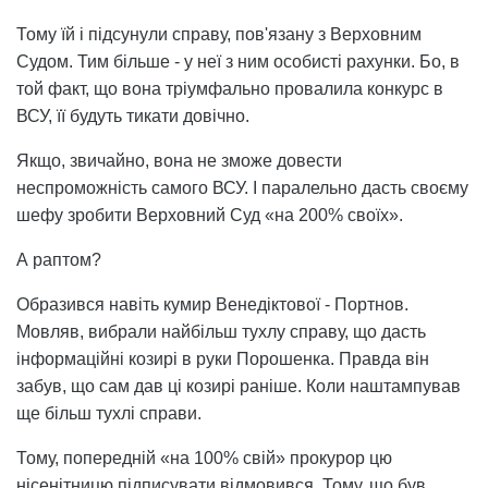
Тому їй і підсунули справу, пов'язану з Верховним
Судом. Тим більше - у неї з ним особисті рахунки. Бо, в
той факт, що вона тріумфально провалила конкурс в
ВСУ, її будуть тикати довічно.
Якщо, звичайно, вона не зможе довести
неспроможність самого ВСУ. І паралельно дасть своєму
шефу зробити Верховний Суд «на 200% своїх».
А раптом?
Образився навіть кумир Венедіктової - Портнов.
Мовляв, вибрали найбільш тухлу справу, що дасть
інформаційні козирі в руки Порошенка. Правда він
забув, що сам дав ці козирі раніше. Коли наштампував
ще більш тухлі справи.
Тому, попередній «на 100% свій» прокурор цю
нісенітницю підписувати відмовився. Тому, що був