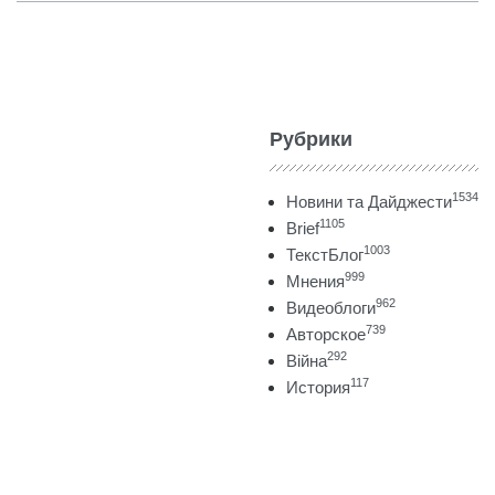
Рубрики
1534
Новини та Дайджести
1105
Brief
1003
ТекстБлог
999
Мнения
962
Видеоблоги
739
Авторское
292
Війна
117
История