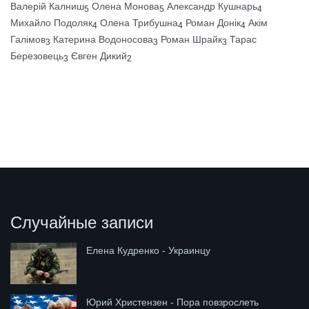
Валерій Калниш
Олена Монова
Александр Кушнарь
5
5
4
Михайло Подоляк
Олена Трибушна
Роман Донік
Акім
4
4
4
Галімов
Катерина Водоносова
Роман Шрайк
Тарас
3
3
3
Березовець
Євген Дикий
3
2
Случайные записи
Елена Кудренко - Украинцу
Юрий Христензен - Пора повзрослеть