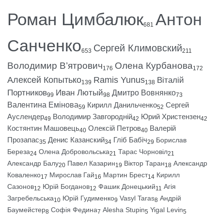
Роман Цимбалюк
Антон
681
Санченко
Сергей Климовский
653
211
Володимир В’ятрович
Олена Курбанова
176
172
Алексей Копытько
Ramis Yunus
Віталій
139
138
Портников
Иван Лютый
Дмитро Вовнянко
99
98
73
Валентина Емінова
Кирилл Данильченко
Сергей
59
52
Ауслендер
Володимир Завгородній
Юрий Христензен
49
42
42
Костянтин Машовець
Олексій Петров
Валерій
40
40
Прозапас
Денис Казанский
Гліб Бабіч
Борислав
35
34
29
Береза
Олена Добровольська
Тарас Чорновіл
24
21
21
Александр Балу
Павел Казарин
Віктор Таран
Александр
20
19
18
Коваленко
Мирослав Гай
Мартин Брест
Кирилл
17
16
14
Сазонов
Юрій Богданов
Фашик Донецький
Агія
12
12
11
Загребельська
Юрій Гудименко
Vasyl Taras
Андрій
10
9
8
Баумейстер
Софія Федина
Alesha Stupin
Yigal Levin
8
7
5
5