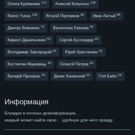
172
139
Олена Курбанова
Алексей Копытько
138
99
98
Ramis Yunus
Віталій Портников
Иван Лютый
73
59
Дмитро Вовнянко
Валентина Емінова
52
49
Кирилл Данильченко
Сергей Ауслендер
42
42
Володимир Завгородній
Юрий Христензен
40
40
Костянтин Машовець
Олексій Петров
35
34
29
Валерій Прозапас
Денис Казанский
Гліб Бабіч
Информация
Блуждая в потоках дезинформации,
каждый может найти свою… удобную для него правду.