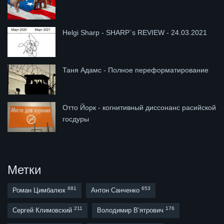
Helgi Sharp - SHARP`s REVIEW - 24.03.2021
Таня Адамс - Полное переформатирование
Отто Йорк - когнитивный диссонанс расийской
госдуры
Метки
681
653
Роман Цимбалюк
Антон Санченко
211
176
Сергей Климовский
Володимир В’ятрович