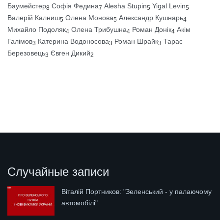
Баумейстер
Софія Федина
Alesha Stupin
Yigal Levin
8
7
5
5
Валерій Калниш
Олена Монова
Александр Кушнарь
5
5
4
Михайло Подоляк
Олена Трибушна
Роман Донік
Акім
4
4
4
Галімов
Катерина Водоносова
Роман Шрайк
Тарас
3
3
3
Березовець
Євген Дикий
3
2
Случайные записи
Віталій Портников: "Зеленський - у палаючому
автомобілі"