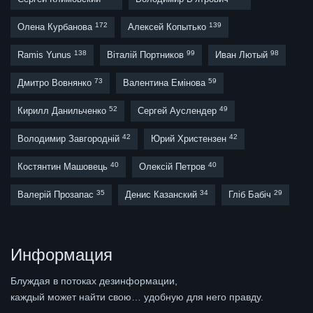
172
139
Олена Курбанова
Алексей Копытько
138
99
98
Ramis Yunus
Віталій Портников
Иван Лютый
73
59
Дмитро Вовнянко
Валентина Емінова
52
49
Кирилл Данильченко
Сергей Ауслендер
42
42
Володимир Завгородній
Юрий Христензен
40
40
Костянтин Машовець
Олексій Петров
35
34
29
Валерій Прозапас
Денис Казанский
Гліб Бабіч
Информация
Блуждая в потоках дезинформации,
каждый может найти свою… удобную для него правду.