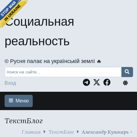
Социальная
реальность
©️ Русня палає на українській землі 🔥
Вход
Меню
ТекстБлог
Главная
ТекстБлог
Александр Кушнарь -