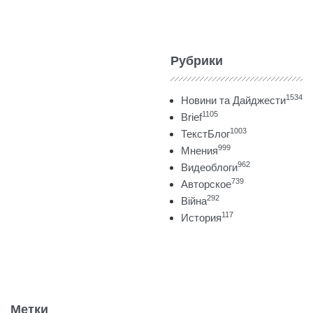
Рубрики
1534
Новини та Дайджести
1105
Brief
1003
ТекстБлог
999
Мнения
962
Видеоблоги
739
Авторское
292
Війна
117
История
Метки