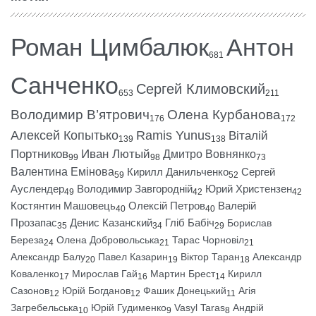
Роман Цимбалюк
Антон
681
Санченко
Сергей Климовский
653
211
Володимир В’ятрович
Олена Курбанова
176
172
Алексей Копытько
Ramis Yunus
Віталій
139
138
Портников
Иван Лютый
Дмитро Вовнянко
99
98
73
Валентина Емінова
Кирилл Данильченко
Сергей
59
52
Ауслендер
Володимир Завгородній
Юрий Христензен
49
42
42
Костянтин Машовець
Олексій Петров
Валерій
40
40
Прозапас
Денис Казанский
Гліб Бабіч
Борислав
35
34
29
Береза
Олена Добровольська
Тарас Чорновіл
24
21
21
Александр Балу
Павел Казарин
Віктор Таран
Александр
20
19
18
Коваленко
Мирослав Гай
Мартин Брест
Кирилл
17
16
14
Сазонов
Юрій Богданов
Фашик Донецький
Агія
12
12
11
Загребельська
Юрій Гудименко
Vasyl Taras
Андрій
10
9
8