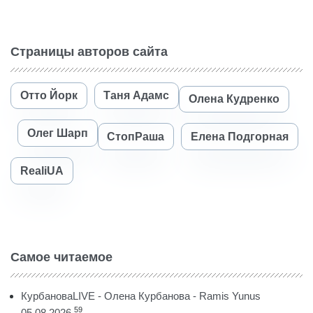
Страницы авторов сайта
Отто Йорк
Таня Адамс
Олена Кудренко
Олег Шарп
СтопРаша
Елена Подгорная
RealiUA
Самое читаемое
КурбановаLIVE - Олена Курбанова - Ramis Yunus
59
05.08.2026