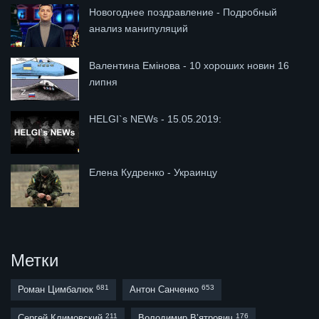
Новогоднее поздравление - Подробный
анализ манипуляций
Валентина Емінова - 10 хороших новин 16
липня
HELGI`s NEWs - 15.05.2019:
Елена Кудренко - Украинцу
Метки
681
653
Роман Цимбалюк
Антон Санченко
211
176
Сергей Климовский
Володимир В’ятрович