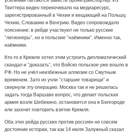
усилиями пытаются завести бронетранспортёр. Из
Твиттера видео перекочевало на медиаресурс,
зарегистрированный в Чехии и вещающий на Польшу,
Чехию, Словакию и Венгрию. Видео сопровождало
пояснение: в рейде участвуют не только русские
"легионеры", но и польские "наёмники". Именно так,
наёмники.
Кто-то в Кремле хотел этим устроить дипломатический
скандал и "доказать", что Войско польское уже вошло в
РФ. Но не учёл неизбежные аллюзии со Смутным
временем. Зато их учли "старшие товарищи" и
свернули эту операцию. Москва так и не решилась
задать тогда Варшаве вопрос, что делает польская
армия возле Шебекино, остановится она в Белгороде
или захочет повторить взятие Кремля.
Оба этих рейда русских против россиян не совсем
достояние истории, так как 14 июля Залужный сказал