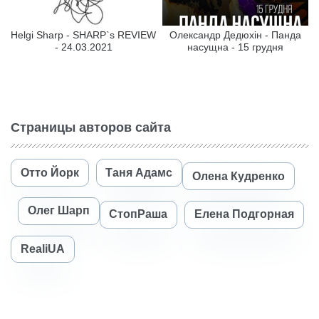
Helgi Sharp - SHARP`s REVIEW
Олександр Дедюхін - Панда
- 24.03.2021
насущна - 15 грудня
Страницы авторов сайта
Отто Йорк
Таня Адамс
Олена Кудренко
Олег Шарп
СтопРаша
Елена Подгорная
RealiUA