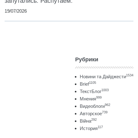
запутались. Распутаем.
19/07/2026
Рубрики
1534
Новини та Дайджести
1105
Brief
1003
ТекстБлог
999
Мнения
962
Видеоблоги
739
Авторское
292
Війна
117
История