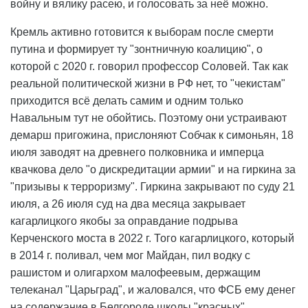
войну и вялику расею, и голосовать за неё можно.
Кремль активно готовится к выборам после смерти
путина и формирует ту "зонтничную коалицию", о
которой с 2020 г. говорил профессор Соловей. Так как
реальной политической жизни в РФ нет, то "чекистам"
приходится всё делать самим и одним только
Навальным тут не обойтись. Поэтому они устраивают
демарш пригожина, прислоняют Собчак к симоньян, 18
июля заводят на древнего полковника и имперца
квачкова дело "о дискредитации армии" и на гиркина за
"призывы к терроризму". Гиркина закрывают по суду 21
июля, а 26 июля суд на два месяца закрывает
кагарлицкого якобы за оправдание подрыва
Керченского моста в 2022 г. Того кагарлицкого, который
в 2014 г. поливал, чем мог Майдан, пил водку с
рашистом и олигархом малофеевым, держащим
телеканал "Царьград", и жаловался, что ФСБ ему денег
на содержание в Белгороде школы "красных"