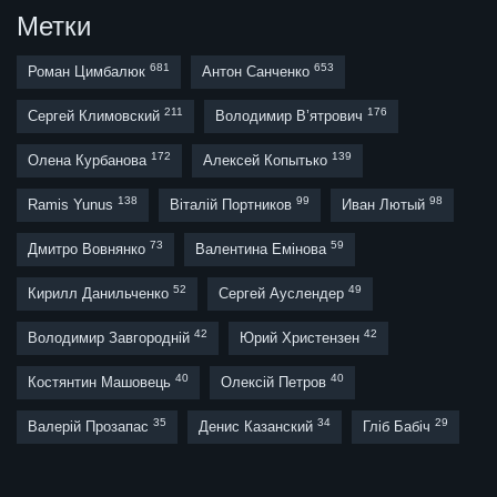
Метки
681
653
Роман Цимбалюк
Антон Санченко
211
176
Сергей Климовский
Володимир В’ятрович
172
139
Олена Курбанова
Алексей Копытько
138
99
98
Ramis Yunus
Віталій Портников
Иван Лютый
73
59
Дмитро Вовнянко
Валентина Емінова
52
49
Кирилл Данильченко
Сергей Ауслендер
42
42
Володимир Завгородній
Юрий Христензен
40
40
Костянтин Машовець
Олексій Петров
35
34
29
Валерій Прозапас
Денис Казанский
Гліб Бабіч