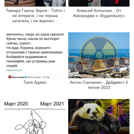
Тамара Горіха Зерня - Тобто і
Алексей Копытько - От
не інтерв’ю, і не перша
Анкориджа к «Будапешту»
шпальта, і не журнал…
Таня Адамс
Антон Санченко - Дайджест 5
липня 2023