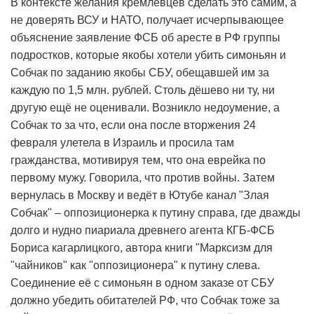
В контексте желания кремлёвцев сделать это самим, а
не доверять ВСУ и НАТО, получает исчерпывающее
объяснение заявление ФСБ об аресте в РФ группы
подростков, которые якобы хотели убить симоньян и
Собчак по заданию якобы СБУ, обещавшей им за
каждую по 1,5 млн. рублей. Столь дёшево ни ту, ни
другую ещё не оценивали. Возникло недоумение, а
Собчак то за что, если она после вторжения 24
февраля улетела в Израиль и просила там
гражданства, мотивируя тем, что она еврейка по
первому мужу. Говорила, что против войны. Затем
вернулась в Москву и ведёт в Ютубе канал "Злая
Собчак" – оппозиционерка к путину справа, где дважды
долго и нудно пиариала древнего агента КГБ-ФСБ
Бориса кагарлицкого, автора книги "Марксизм для
"чайников" как "оппозиционера" к путину слева.
Соединение её с симоньян в одном заказе от СБУ
должно убедить обитателей РФ, что Собчак тоже за