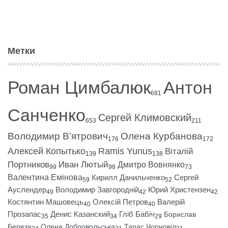
Метки
Роман Цимбалюк
Антон
681
Санченко
Сергей Климовский
653
211
Володимир В’ятрович
Олена Курбанова
176
172
Алексей Копытько
Ramis Yunus
Віталій
139
138
Портников
Иван Лютый
Дмитро Вовнянко
99
98
73
Валентина Емінова
Кирилл Данильченко
Сергей
59
52
Ауслендер
Володимир Завгородній
Юрий Христензен
49
42
42
Костянтин Машовець
Олексій Петров
Валерій
40
40
Прозапас
Денис Казанский
Гліб Бабіч
Борислав
35
34
29
Береза
Олена Добровольська
Тарас Чорновіл