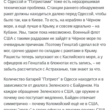
С Одессой и "Пэтриотами" тоже есть неразрешимая
техническая проблема. Станции раннего обнаружения
ракет должны находиться далеко перед Одессой, чтобы
было так, как в Киеве. То есть, на кораблях в Чёрном
море, а ещё лучше в Крыму, и совсем идеально – на
Кубани. Увы, такое пока невозможно. Военный флот
США с такими радарами не зайдёт в Чёрное море по
очевидным причинам. Поэтому Генштаб сделал всё что
мог, срочно ударил по складам с ракетами в Крыму.
Рашисты теперь запускают их с Каспийского моря, а у
офицеров из Генштаба в блокнотах есть запись, – не
забыть рассчитаться с Астраханью, там знают за что.
Количество батарей "Пэтриот" в Одессе находится и в
зависимости от диалога Зеленского с Байденом. На
каждое обращение Зеленского к США, где оружие и
почему оно поступает медленно, Байден отвечает
симметрично – почему Коломойский ещё не в США,
почему "кроты" в своих офисах и другими почему. США