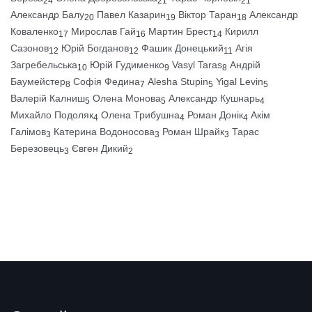
24
21
21
Александр Балу
Павел Казарин
Віктор Таран
Александр
20
19
18
Коваленко
Мирослав Гай
Мартин Брест
Кирилл
17
16
14
Сазонов
Юрій Богданов
Фашик Донецький
Агія
12
12
11
Загребельська
Юрій Гудименко
Vasyl Taras
Андрій
10
9
8
Баумейстер
Софія Федина
Alesha Stupin
Yigal Levin
8
7
5
5
Валерій Калниш
Олена Монова
Александр Кушнарь
5
5
4
Михайло Подоляк
Олена Трибушна
Роман Донік
Акім
4
4
4
Галімов
Катерина Водоносова
Роман Шрайк
Тарас
3
3
3
Березовець
Євген Дикий
3
2