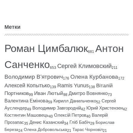
Метки
Роман Цимбалюк
Антон
681
Санченко
Сергей Климовский
653
211
Володимир В’ятрович
Олена Курбанова
176
172
Алексей Копытько
Ramis Yunus
Віталій
139
138
Портников
Иван Лютый
Дмитро Вовнянко
99
98
73
Валентина Емінова
Кирилл Данильченко
Сергей
59
52
Ауслендер
Володимир Завгородній
Юрий Христензен
49
42
42
Костянтин Машовець
Олексій Петров
Валерій
40
40
Прозапас
Денис Казанский
Гліб Бабіч
Борислав
35
34
29
Береза
Олена Добровольська
Тарас Чорновіл
24
21
21