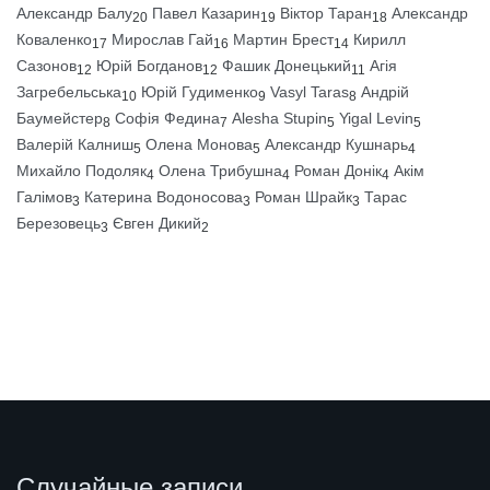
Александр Балу
Павел Казарин
Віктор Таран
Александр
20
19
18
Коваленко
Мирослав Гай
Мартин Брест
Кирилл
17
16
14
Сазонов
Юрій Богданов
Фашик Донецький
Агія
12
12
11
Загребельська
Юрій Гудименко
Vasyl Taras
Андрій
10
9
8
Баумейстер
Софія Федина
Alesha Stupin
Yigal Levin
8
7
5
5
Валерій Калниш
Олена Монова
Александр Кушнарь
5
5
4
Михайло Подоляк
Олена Трибушна
Роман Донік
Акім
4
4
4
Галімов
Катерина Водоносова
Роман Шрайк
Тарас
3
3
3
Березовець
Євген Дикий
3
2
Случайные записи