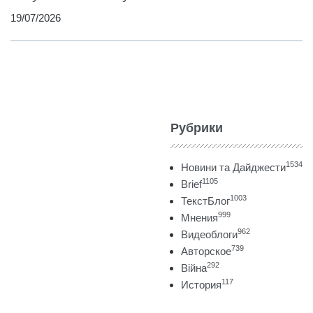
19/07/2026
Рубрики
1534
Новини та Дайджести
1105
Brief
1003
ТекстБлог
999
Мнения
962
Видеоблоги
739
Авторское
292
Війна
117
История