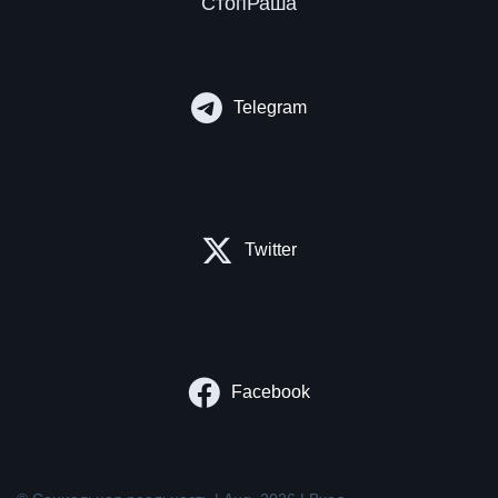
СтопРаша
Telegram
Twitter
Facebook