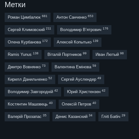
Метки
681
653
Роман Цимбалюк
Антон Санченко
211
176
Сергей Климовский
Володимир В’ятрович
172
139
Олена Курбанова
Алексей Копытько
138
99
98
Ramis Yunus
Віталій Портников
Иван Лютый
73
59
Дмитро Вовнянко
Валентина Емінова
52
49
Кирилл Данильченко
Сергей Ауслендер
42
42
Володимир Завгородній
Юрий Христензен
40
40
Костянтин Машовець
Олексій Петров
35
34
29
Валерій Прозапас
Денис Казанский
Гліб Бабіч