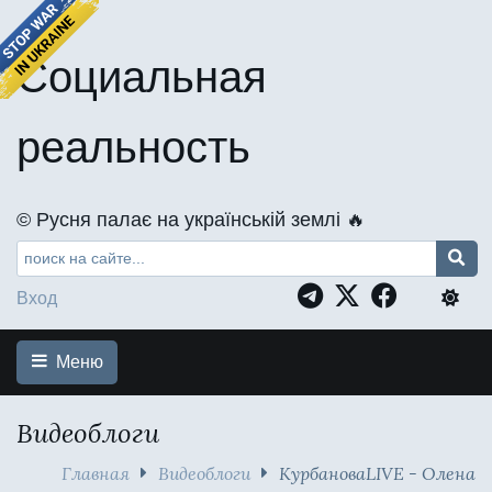
Социальная
реальность
©️ Русня палає на українській землі 🔥
Вход
Меню
Видеоблоги
Главная
Видеоблоги
КурбановаLIVE - Олена