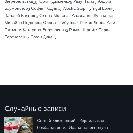
Загребельська
Юрій Гудименко
Vasyl Taras
Андрій
10
9
8
Баумейстер
Софія Федина
Alesha Stupin
Yigal Levin
8
7
5
5
Валерій Калниш
Олена Монова
Александр Кушнарь
5
5
4
Михайло Подоляк
Олена Трибушна
Роман Донік
Акім
4
4
4
Галімов
Катерина Водоносова
Роман Шрайк
Тарас
3
3
3
Березовець
Євген Дикий
3
2
Случайные записи
Сергей Климовский - Израильская
бомбардировка Ирана перевернула