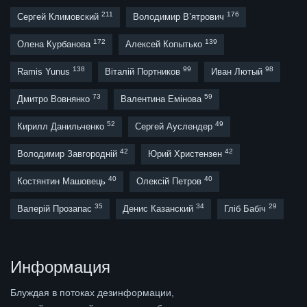
211
176
Сергей Климовский
Володимир В’ятрович
172
139
Олена Курбанова
Алексей Копытько
138
99
98
Ramis Yunus
Віталій Портников
Иван Лютый
73
59
Дмитро Вовнянко
Валентина Емінова
52
49
Кирилл Данильченко
Сергей Ауслендер
42
42
Володимир Завгородній
Юрий Христензен
40
40
Костянтин Машовець
Олексій Петров
35
34
29
Валерій Прозапас
Денис Казанский
Гліб Бабіч
Информация
Блуждая в потоках дезинформации,