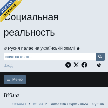
Социальная
реальность
©️ Русня палає на українській землі 🔥
Вход
Меню
Війна
Главная
Війна
Виталий Портников - Путин