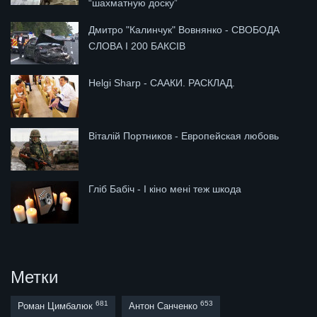
“шахматную доску”
Дмитро "Калинчук" Вовнянко - СВОБОДА
СЛОВА І 200 БАКСІВ
Helgi Sharp - СААКИ. РАСКЛАД.
Віталій Портников - Европейская любовь
Гліб Бабіч - І кіно мені теж шкода
Метки
681
653
Роман Цимбалюк
Антон Санченко