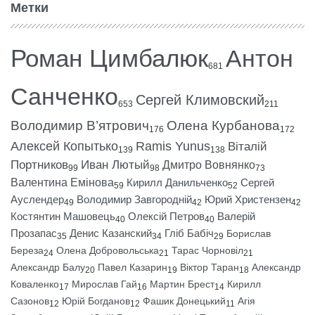
Метки
Роман Цимбалюк
Антон
681
Санченко
Сергей Климовский
653
211
Володимир В’ятрович
Олена Курбанова
176
172
Алексей Копытько
Ramis Yunus
Віталій
139
138
Портников
Иван Лютый
Дмитро Вовнянко
99
98
73
Валентина Емінова
Кирилл Данильченко
Сергей
59
52
Ауслендер
Володимир Завгородній
Юрий Христензен
49
42
42
Костянтин Машовець
Олексій Петров
Валерій
40
40
Прозапас
Денис Казанский
Гліб Бабіч
Борислав
35
34
29
Береза
Олена Добровольська
Тарас Чорновіл
24
21
21
Александр Балу
Павел Казарин
Віктор Таран
Александр
20
19
18
Коваленко
Мирослав Гай
Мартин Брест
Кирилл
17
16
14
Сазонов
Юрій Богданов
Фашик Донецький
Агія
12
12
11