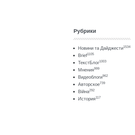
Рубрики
1534
Новини та Дайджести
1105
Brief
1003
ТекстБлог
999
Мнения
962
Видеоблоги
739
Авторское
292
Війна
117
История