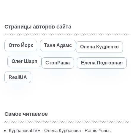
Страницы авторов сайта
Отто Йорк
Таня Адамс
Олена Кудренко
Олег Шарп
СтопРаша
Елена Подгорная
RealiUA
Самое читаемое
КурбановаLIVE - Олена Курбанова - Ramis Yunus