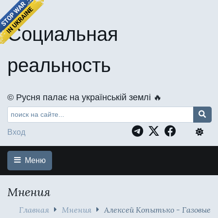
Социальная
реальность
©️ Русня палає на українській землі 🔥
Вход
Меню
Мнения
Главная
Мнения
Алексей Копытько - Газовые