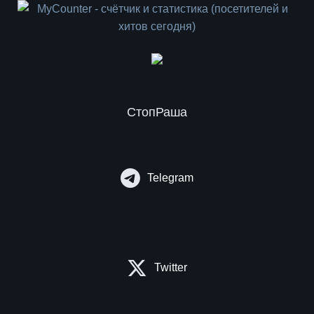
СтопРаша
Telegram
Twitter