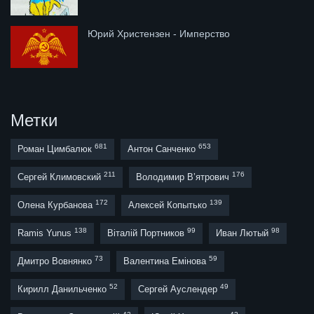
Юрий Христензен - Имперство
Метки
681
653
Роман Цимбалюк
Антон Санченко
211
176
Сергей Климовский
Володимир В’ятрович
172
139
Олена Курбанова
Алексей Копытько
138
99
98
Ramis Yunus
Віталій Портников
Иван Лютый
73
59
Дмитро Вовнянко
Валентина Емінова
52
49
Кирилл Данильченко
Сергей Ауслендер