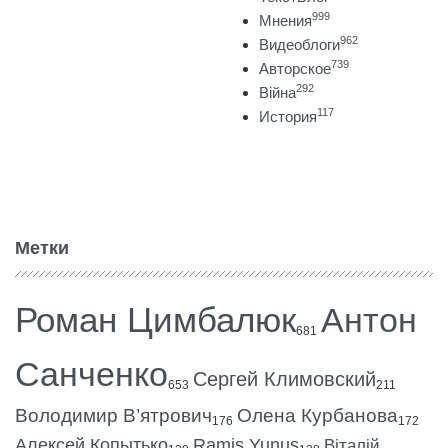
999
Мнения
962
Видеоблоги
739
Авторское
292
Війна
117
История
Метки
Роман Цимбалюк
Антон
681
Санченко
Сергей Климовский
653
211
Володимир В’ятрович
Олена Курбанова
176
172
Алексей Копытько
Ramis Yunus
Віталій