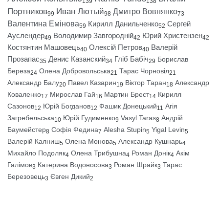
139
138
Портников
Иван Лютый
Дмитро Вовнянко
99
98
73
Валентина Емінова
Кирилл Данильченко
Сергей
59
52
Ауслендер
Володимир Завгородній
Юрий Христензен
49
42
42
Костянтин Машовець
Олексій Петров
Валерій
40
40
Прозапас
Денис Казанский
Гліб Бабіч
Борислав
35
34
29
Береза
Олена Добровольська
Тарас Чорновіл
24
21
21
Александр Балу
Павел Казарин
Віктор Таран
Александр
20
19
18
Коваленко
Мирослав Гай
Мартин Брест
Кирилл
17
16
14
Сазонов
Юрій Богданов
Фашик Донецький
Агія
12
12
11
Загребельська
Юрій Гудименко
Vasyl Taras
Андрій
10
9
8
Баумейстер
Софія Федина
Alesha Stupin
Yigal Levin
8
7
5
5
Валерій Калниш
Олена Монова
Александр Кушнарь
5
5
4
Михайло Подоляк
Олена Трибушна
Роман Донік
Акім
4
4
4
Галімов
Катерина Водоносова
Роман Шрайк
Тарас
3
3
3
Березовець
Євген Дикий
3
2