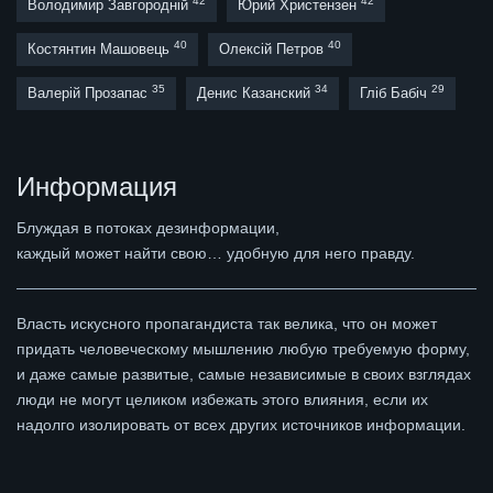
42
42
Володимир Завгородній
Юрий Христензен
40
40
Костянтин Машовець
Олексій Петров
35
34
29
Валерій Прозапас
Денис Казанский
Гліб Бабіч
Информация
Блуждая в потоках дезинформации,
каждый может найти свою… удобную для него правду.
Власть искусного пропагандиста так велика, что он может
придать человеческому мышлению любую требуемую форму,
и даже самые развитые, самые независимые в своих взглядах
люди не могут целиком избежать этого влияния, если их
надолго изолировать от всех других источников информации.