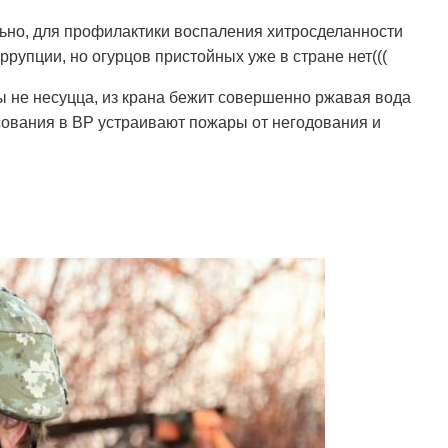
льно, для профилактики воспаления хитросделанности
рупции, но огурцов пристойных уже в стране нет(((
уры не несуцца, из крана бежит совершенно ржавая вода
лосования в ВР устраивают пожары от негодования и