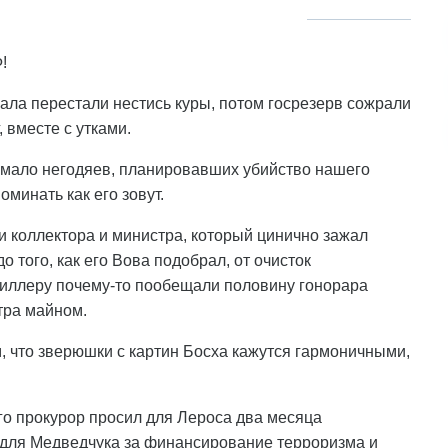
!
чала перестали нестись куры, потом госрезерв сожрали
 вместе с утками.
ймало негодяев, планировавших убийство нашего
минать как его зовут.
 и коллектора и министра, который цинично зажал
 того, как его Вова подобрал, от очисток
Киллеру почему-то пообещали половину гонорара
тра майном.
 что зверюшки с картин Босха кажутся гармоничными,
го прокурор просил для Лероса два месяца
к для Медведчука за финансирование терроризма и