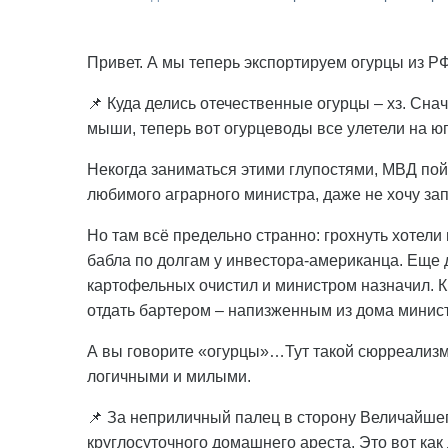
Привет. А мы теперь экспортируем огурцы из РФ
📌 Куда делись отечественные огурцы – хз. Сна
мыши, теперь вот огурцеводы все улетели на юг,
Некогда заниматься этими глупостями, МВД по
любимого аграрного министра, даже не хочу запо
Но там всё предельно странно: грохнуть хотели
бабла по долгам у инвестора-американца. Еще до
картофельных очистил и министром назначил. 
отдать бартером – напизженным из дома минис
А вы говорите «огурцы»…Тут такой сюрреализм,
логичными и милыми.
📌 За неприличный палец в сторону Величайше
круглосуточного домашнего ареста. Это вот ка