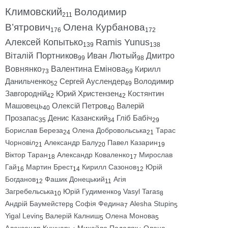
Климовский
Володимир
211
В’ятрович
Олена Курбанова
176
172
Алексей Копытько
Ramis Yunus
139
138
Віталій Портников
Иван Лютый
Дмитро
99
98
Вовнянко
Валентина Емінова
Кирилл
73
59
Данильченко
Сергей Ауслендер
Володимир
52
49
Завгородній
Юрий Христензен
Костянтин
42
42
Машовець
Олексій Петров
Валерій
40
40
Прозапас
Денис Казанский
Гліб Бабіч
35
34
29
Борислав Береза
Олена Добровольська
Тарас
24
21
Чорновіл
Александр Балу
Павел Казарин
21
20
19
Віктор Таран
Александр Коваленко
Мирослав
18
17
Гай
Мартин Брест
Кирилл Сазонов
Юрій
16
14
12
Богданов
Фашик Донецький
Агія
12
11
Загребельська
Юрій Гудименко
Vasyl Taras
10
9
8
Андрій Баумейстер
Софія Федина
Alesha Stupin
8
7
5
Yigal Levin
Валерій Калниш
Олена Монова
5
5
5
Александр Кушнарь
Михайло Подоляк
Олена