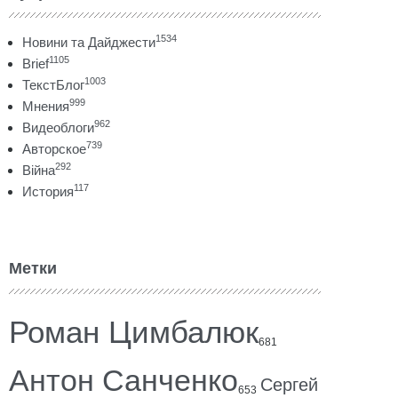
1534
Новини та Дайджести
1105
Brief
1003
ТекстБлог
999
Мнения
962
Видеоблоги
739
Авторское
292
Війна
117
История
Метки
Роман Цимбалюк
681
Антон Санченко
Сергей
653