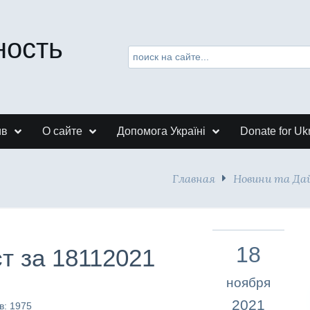
ность
ив
О сайте
Допомога Україні
Donate for Uk
Главная
Новини та Д
18
т за 18112021
ноября
2021
в: 1975