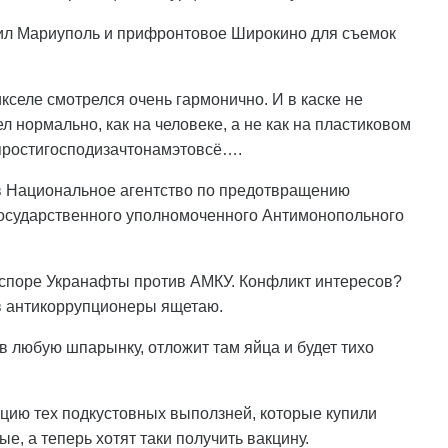
тил Мариуполь и прифронтовое Широкино для съемок
кселе смотрелся очень гармонично. И в каске не
ел нормально, как на человеке, а не как на пластиковом
простигосподизачтонамэтовсё….
в Национальное агентство по предотвращению
 государственного уполномоченного Антимонопольного
 споре Укранафты против АМКУ. Конфликт интересов?
 в антикоррупционеры ящетаю.
 в любую шпарынку, отложит там яйца и будет тихо
цию тех подкустовных выползней, которые купили
, а теперь хотят таки получить вакцину.