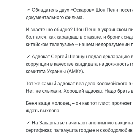
📌 Обладатель двух «Оскаров» Шон Пенн посе
документального фильма.
И знаете шо обидно? Шон Пенн в украинском пи
болтался, как карандаш в стакане, и броник сид
китайском телепузике – нашем недоразумении 
📌 Адвокат Сергей Шершун подал декларацию 
коррупции в качестве кандидата на должность
комитета Украины (АМКУ).
Тот же самый адвокат вел дело Коломойского в
Нет, не слыхали. Хороший адвокат. Надо брать
Беня ваще молодец – он как тот глист, пролезет
ждать выхлопа.
📌 На Закарпатье начинают анонимную вакцина
сертификат, патамушта гордые и свободолюбивые