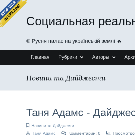
Социальная реаль
©️ Русня палає на українській землі 🔥
Главная
Рубрики
Авторы
Арх
Новини та Дайджести
Таня Адамс - Дайджес
Новини та Дайджести
Таня Адамс
Комментарии: 0
Просмотро