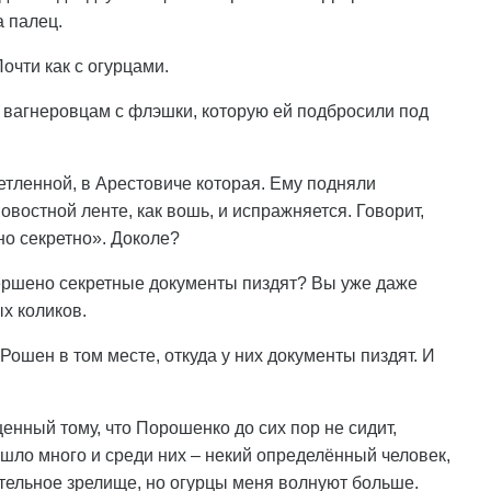
а палец.
очти как с огурцами.
 вагнеровцам с флэшки, которую ей подбросили под
етленной, в Арестовиче которая. Ему подняли
овостной ленте, как вошь, и испражняется. Говорит,
о секретно». Доколе?
овершено секретные документы пиздят? Вы уже даже
х коликов.
Рошен в том месте, откуда у них документы пиздят. И
енный тому, что Порошенко до сих пор не сидит,
ишло много и среди них – некий определённый человек,
ательное зрелище, но огурцы меня волнуют больше.