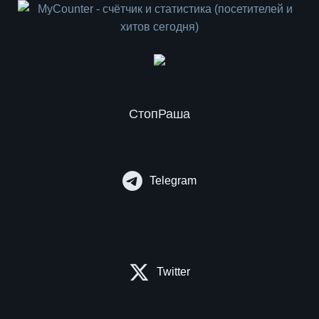
СтопРаша
Telegram
Twitter