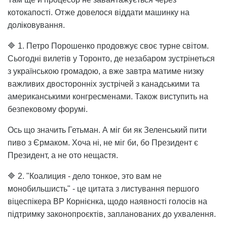
котокапості. Отже довелося віддати машинку на
доліковування.
🔷 1. Петро Порошенко продовжує своє турне світом.
Сьогодні вилетів у Торонто, де незабаром зустрінеться
з українською громадою, а вже завтра матиме низку
важливих двосторонніх зустрічей з канадськими та
американськими конгресменами. Також виступить на
безпековому форумі.
Ось що значить Гетьман. А міг би як Зеленський пити
пиво з Єрмаком. Хоча ні, не міг би, бо Президент є
Президент, а не ото нещастя.
🔷 2. "Коалиция - дело тонкое, это вам не
монобильшисть" - це цитата з листування першого
віцеспікера ВР Корнієнка, щодо наявності голосів на
підтримку законопроєктів, запланованих до ухвалення.