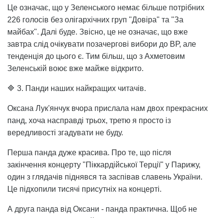
Це означає, що у Зеленського немає більше потрібних
226 голосів без олігархічних груп "Довіра" та "За
майбах". Далі буде. Звісно, це не означає, що вже
завтра слід очікувати позачергові вибори до ВР, але
тенденція до цього є. Тим більш, що з Ахметовим
Зеленській воює вже майже відкрито.
🔷 3. Панди наших найкращих читачів.
Оксана Лук'янчук вчора прислала нам двох прекрасних
панд, хоча насправді трьох, третю я просто із
вередливості згадувати не буду.
Перша панда дуже красива. Про те, що після
закінчення концерту "Піккардійської Терції" у Парижу,
один з глядачів піднявся та заспівав славень України.
Це підхопили тисячі присутніх на концерті.
А друга панда від Оксани - панда практична. Щоб не