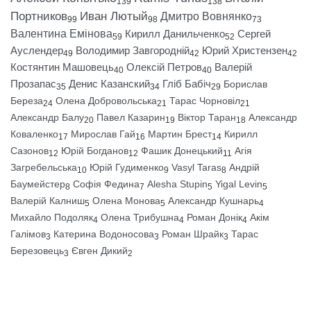
139
138
Портников
Иван Лютый
Дмитро Вовнянко
99
98
73
Валентина Емінова
Кирилл Данильченко
Сергей
59
52
Ауслендер
Володимир Завгородній
Юрий Христензен
49
42
42
Костянтин Машовець
Олексій Петров
Валерій
40
40
Прозапас
Денис Казанский
Гліб Бабіч
Борислав
35
34
29
Береза
Олена Добровольська
Тарас Чорновіл
24
21
21
Александр Балу
Павел Казарин
Віктор Таран
Александр
20
19
18
Коваленко
Мирослав Гай
Мартин Брест
Кирилл
17
16
14
Сазонов
Юрій Богданов
Фашик Донецький
Агія
12
12
11
Загребельська
Юрій Гудименко
Vasyl Taras
Андрій
10
9
8
Баумейстер
Софія Федина
Alesha Stupin
Yigal Levin
8
7
5
5
Валерій Калниш
Олена Монова
Александр Кушнарь
5
5
4
Михайло Подоляк
Олена Трибушна
Роман Донік
Акім
4
4
4
Галімов
Катерина Водоносова
Роман Шрайк
Тарас
3
3
3
Березовець
Євген Дикий
3
2