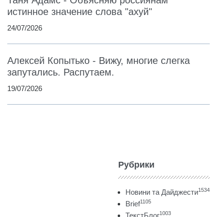
Таня Адамс - Объясняю россиянам
истинное значение слова "ахуй"
24/07/2026
Алексей Копытько - Вижу, многие слегка
запутались. Распутаем.
19/07/2026
Рубрики
1534
Новини та Дайджести
1105
Brief
1003
ТекстБлог