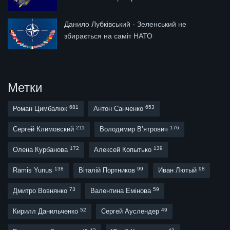
Данило Лубківський - Зеленський не
збирається на саміт НАТО
Метки
681
653
Роман Цимбалюк
Антон Санченко
211
176
Сергей Климовский
Володимир В’ятрович
172
139
Олена Курбанова
Алексей Копытько
138
99
98
Ramis Yunus
Віталій Портников
Иван Лютый
73
59
Дмитро Вовнянко
Валентина Емінова
52
49
Кирилл Данильченко
Сергей Ауслендер