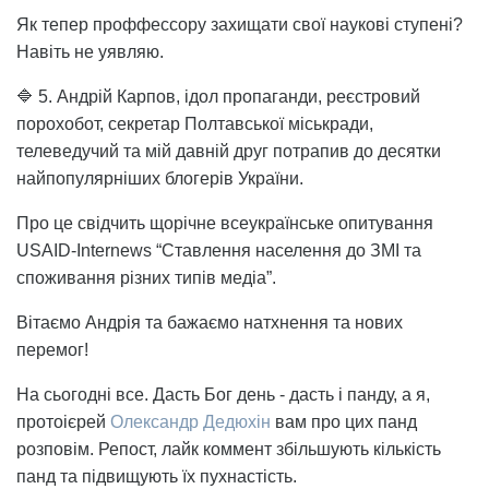
Як тепер проффессору захищати свої наукові ступені?
Навіть не уявляю.
🔷 5. Андрій Карпов, ідол пропаганди, реєстровий
порохобот, секретар Полтавської міськради,
телеведучий та мій давній друг потрапив до десятки
найпопулярніших блогерів України.
Про це свідчить щорічне всеукраїнське опитування
USAID-Internews “Ставлення населення до ЗМІ та
споживання різних типів медіа”.
Вітаємо Андрія та бажаємо натхнення та нових
перемог!
На сьогодні все. Дасть Бог день - дасть і панду, а я,
протоієрей
Олександр Дедюхін
вам про цих панд
розповім. Репост, лайк коммент збільшують кількість
панд та підвищують їх пухнастість.