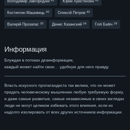
42
42
Володимир Завгородній
Юрий Христензен
40
40
Костянтин Машовець
Олексій Петров
35
34
29
Валерій Прозапас
Денис Казанский
Гліб Бабіч
Информация
Блуждая в потоках дезинформации,
каждый может найти свою… удобную для него правду.
Власть искусного пропагандиста так велика, что он может
придать человеческому мышлению любую требуемую форму,
и даже самые развитые, самые независимые в своих взглядах
люди не могут целиком избежать этого влияния, если их
надолго изолировать от всех других источников информации.