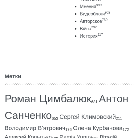
999
Мнения
962
Видеоблоги
739
Авторское
292
Війна
117
История
Метки
Роман Цимбалюк
Антон
681
Санченко
Сергей Климовский
653
211
Володимир В’ятрович
Олена Курбанова
176
172
Алексей Копытько
Ramis Yunus
Віталій