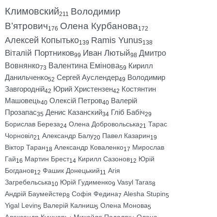
Климовский
Володимир
211
В’ятрович
Олена Курбанова
176
172
Алексей Копытько
Ramis Yunus
139
138
Віталій Портников
Иван Лютый
Дмитро
99
98
Вовнянко
Валентина Емінова
Кирилл
73
59
Данильченко
Сергей Ауслендер
Володимир
52
49
Завгородній
Юрий Христензен
Костянтин
42
42
Машовець
Олексій Петров
Валерій
40
40
Прозапас
Денис Казанский
Гліб Бабіч
35
34
29
Борислав Береза
Олена Добровольська
Тарас
24
21
Чорновіл
Александр Балу
Павел Казарин
21
20
19
Віктор Таран
Александр Коваленко
Мирослав
18
17
Гай
Мартин Брест
Кирилл Сазонов
Юрій
16
14
12
Богданов
Фашик Донецький
Агія
12
11
Загребельська
Юрій Гудименко
Vasyl Taras
10
9
8
Андрій Баумейстер
Софія Федина
Alesha Stupin
8
7
5
Yigal Levin
Валерій Калниш
Олена Монова
5
5
5
Александр Кушнарь
Михайло Подоляк
Олена