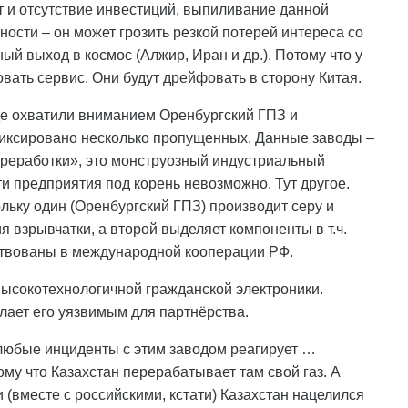
 и отсутствие инвестиций, выпиливание данной
тности – он может грозить резкой потерей интереса со
ый выход в космос (Алжир, Иран и др.). Потому что у
вать сервис. Они будут дрейфовать в сторону Китая.
где охватили вниманием Оренбургский ГПЗ и
фиксировано несколько пропущенных. Данные заводы –
реработки», это монструозный индустриальный
эти предприятия под корень невозможно. Тут другое.
льку один (Оренбургский ГПЗ) производит серу и
 взрывчатки, а второй выделяет компоненты в т.ч.
йствованы в международной кооперации РФ.
высокотехнологичной гражданской электроники.
лает его уязвимым для партнёрства.
любые инциденты с этим заводом реагирует …
ому что Казахстан перерабатывает там свой газ. А
 (вместе с российскими, кстати) Казахстан нацелился