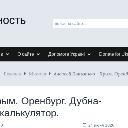
ность
ив
О сайте
Допомога Україні
Donate for Uk
Главная
Мнения
Алексей Копытько - Крым. Оренб
рым. Оренбург. Дубна-
калькулятор.
 0
24 июня 2026 г.