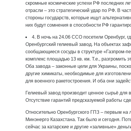
скромные космические успехи РФ последних лет
отрасли – это стратегический удар по РФ. В час
стороны государств, которые ищут альтернативн
них будут сомнения в способности РФ гарантиро
4. В ночь на 24.06 ССО посетили Оренбург, 
Оренбургский гелиевый завод. На объектах за
сообщающиеся сосуды в структуре «Газпром-пе
комплекс площадью 13 кв. км. Т.е., разгромить 
Оба завода – законные цели для Украины, поско
другие химикаты, необходимые для изготовления
для военного ракетостроения. И оба они заде
Гелиевый завод производит ценное сырьё для 
Отсутствие гарантий предсказуемой работы сде
Относительно Оренбургского ГПЗ – первым на 
Минэнерго Казахстана. Так было и сегодня. Пот
сейчас за катарские и другие «заливные» деньги