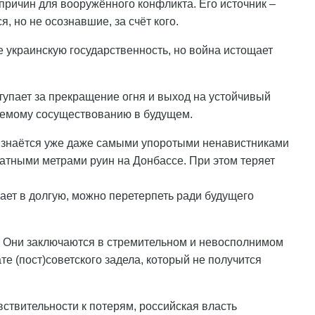
причин для вооружённого конфликта. Его источник –
 но не осознавшие, за счёт кого.
е украинскую государственность, но война истощает
упает за прекращение огня и выход на устойчивый
лемому сосуществованию в будущем.
ризнаётся уже даже самыми упоротыми ненавистниками
атными метрами руин на Донбассе. При этом теряет
рает в долгую, можно перетерпеть ради будущего
м. Они заключаются в стремительном и невосполнимом
те (пост)советского задела, который не получится
вствительности к потерям, российская власть