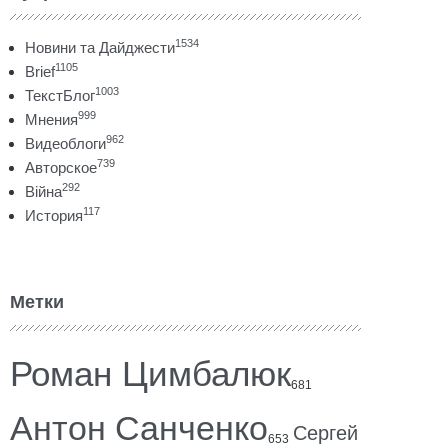
1534
Новини та Дайджести
1105
Brief
1003
ТекстБлог
999
Мнения
962
Видеоблоги
739
Авторское
292
Війна
117
История
Метки
Роман Цимбалюк
681
Антон Санченко
Сергей
653