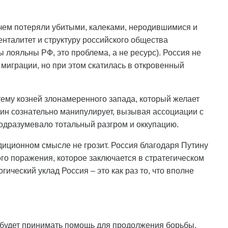
чем потеряли убитыми, калеками, неродившимися и
нталитет и структуру российского общества
 лояльны РФ, это проблема, а не ресурс). Россия не
миграции, но при этом скатилась в откровенный
тему козней злонамеренного запада, который желает
ин сознательно манипулирует, вызывая ассоциации с
одразумевало тотальный разгром и оккупацию.
диционном смысле не грозит. Россия благодаря Путину
го поражения, которое заключается в стратегическом
ический уклад Россия – это как раз то, что вполне
ю будет принимать помощь для продолжения борьбы,