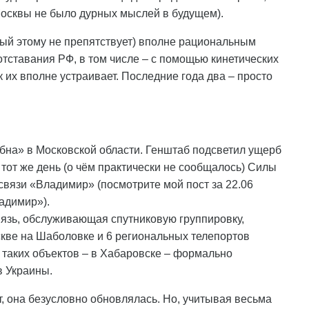
 Москвы не было дурных мыслей в будущем).
орый этому не препятствует) вполне рациональным
отставания РФ, в том числе – с помощью кинетических
 их вполне устраивает. Последние года два – просто
бна» в Московской области. Генштаб подсветил ущерб
 тот же день (о чём практически не сообщалось) Силы
вязи «Владимир» (посмотрите мой пост за 22.06
адимир»).
язь, обслуживающая спутниковую группировку,
скве на Шаболовке и 6 региональных телепортов
з таких объектов – в Хабаровске – формально
в Украины.
, она безусловно обновлялась. Но, учитывая весьма