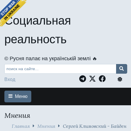
Социальная
реальность
©️ Русня палає на українській землі 🔥
Вход
Меню
Мнения
Главная
Мнения
Сергей Климовский - Байден