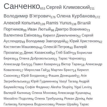
Санченко
Сергей Климовский
653
211
Володимир В’ятрович
Олена Курбанова
176
172
Алексей Копытько
Ramis Yunus
Віталій
139
138
Портников
Иван Лютый
Дмитро Вовнянко
99
98
73
Валентина Емінова
Кирилл Данильченко
Сергей
59
52
Ауслендер
Володимир Завгородній
Юрий Христензен
49
42
42
Костянтин Машовець
Олексій Петров
Валерій
40
40
Прозапас
Денис Казанский
Гліб Бабіч
Борислав
35
34
29
Береза
Олена Добровольська
Тарас Чорновіл
24
21
21
Александр Балу
Павел Казарин
Віктор Таран
Александр
20
19
18
Коваленко
Мирослав Гай
Мартин Брест
Кирилл
17
16
14
Сазонов
Юрій Богданов
Фашик Донецький
Агія
12
12
11
Загребельська
Юрій Гудименко
Vasyl Taras
Андрій
10
9
8
Баумейстер
Софія Федина
Alesha Stupin
Yigal Levin
8
7
5
5
Валерій Калниш
Олена Монова
Александр Кушнарь
5
5
4
Михайло Подоляк
Олена Трибушна
Роман Донік
Акім
4
4
4
Галімов
Катерина Водоносова
Роман Шрайк
Тарас
3
3
3