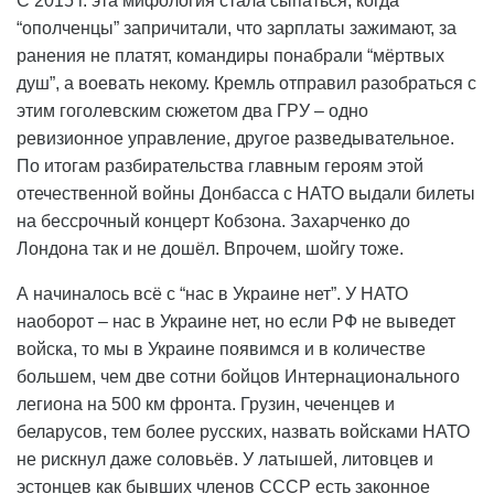
С 2015 г. эта мифология стала сыпаться, когда
“ополченцы” запричитали, что зарплаты зажимают, за
ранения не платят, командиры понабрали “мёртвых
душ”, а воевать некому. Кремль отправил разобраться с
этим гоголевским сюжетом два ГРУ – одно
ревизионное управление, другое разведывательное.
По итогам разбирательства главным героям этой
отечественной войны Донбасса с НАТО выдали билеты
на бессрочный концерт Кобзона. Захарченко до
Лондона так и не дошёл. Впрочем, шойгу тоже.
А начиналось всё с “нас в Украине нет”. У НАТО
наоборот – нас в Украине нет, но если РФ не выведет
войска, то мы в Украине появимся и в количестве
большем, чем две сотни бойцов Интернационального
легиона на 500 км фронта. Грузин, чеченцев и
беларусов, тем более русских, назвать войсками НАТО
не рискнул даже соловьёв. У латышей, литовцев и
эстонцев как бывших членов СССР есть законное