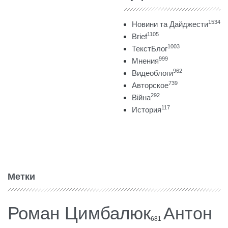
1534
Новини та Дайджести
1105
Brief
1003
ТекстБлог
999
Мнения
962
Видеоблоги
739
Авторское
292
Війна
117
История
Метки
Роман Цимбалюк
Антон
681