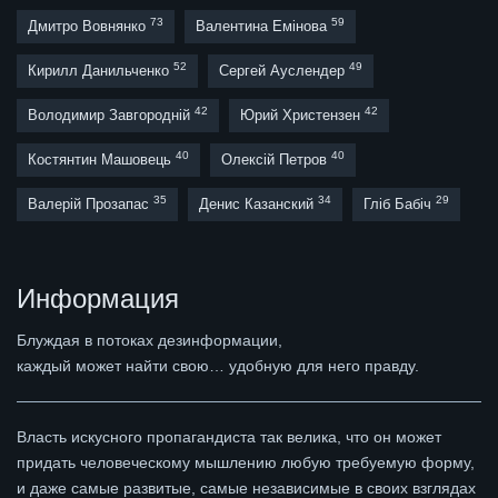
73
59
Дмитро Вовнянко
Валентина Емінова
52
49
Кирилл Данильченко
Сергей Ауслендер
42
42
Володимир Завгородній
Юрий Христензен
40
40
Костянтин Машовець
Олексій Петров
35
34
29
Валерій Прозапас
Денис Казанский
Гліб Бабіч
Информация
Блуждая в потоках дезинформации,
каждый может найти свою… удобную для него правду.
Власть искусного пропагандиста так велика, что он может
придать человеческому мышлению любую требуемую форму,
и даже самые развитые, самые независимые в своих взглядах