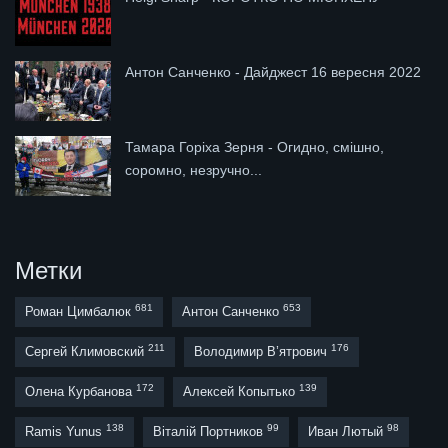
Антон Санченко - Дайджест 16 вересня 2022
Тамара Горіха Зерня - Огидно, смішно,
соромно, незручно...
Метки
681
653
Роман Цимбалюк
Антон Санченко
211
176
Сергей Климовский
Володимир В’ятрович
172
139
Олена Курбанова
Алексей Копытько
138
99
98
Ramis Yunus
Віталій Портников
Иван Лютый