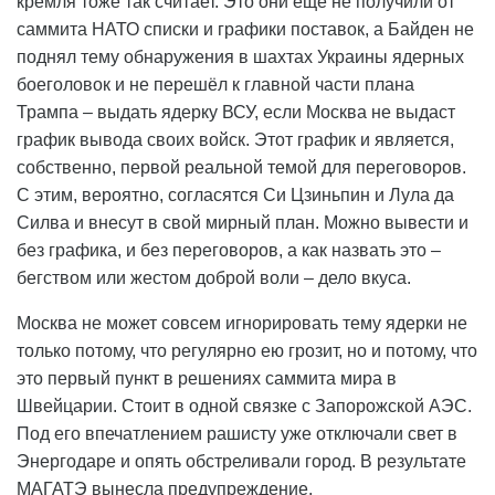
кремля тоже так считает. Это они ещё не получили от
саммита НАТО списки и графики поставок, а Байден не
поднял тему обнаружения в шахтах Украины ядерных
боеголовок и не перешёл к главной части плана
Трампа – выдать ядерку ВСУ, если Москва не выдаст
график вывода своих войск. Этот график и является,
собственно, первой реальной темой для переговоров.
С этим, вероятно, согласятся Си Цзиньпин и Лула да
Силва и внесут в свой мирный план. Можно вывести и
без графика, и без переговоров, а как назвать это –
бегством или жестом доброй воли – дело вкуса.
Москва не может совсем игнорировать тему ядерки не
только потому, что регулярно ею грозит, но и потому, что
это первый пункт в решениях саммита мира в
Швейцарии. Стоит в одной связке с Запорожской АЭС.
Под его впечатлением рашисту уже отключали свет в
Энергодаре и опять обстреливали город. В результате
МАГАТЭ вынесла предупреждение.