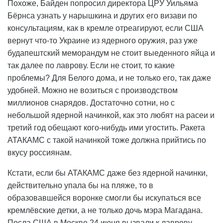
Похоже, Байден попросил директора ЦРУ Уильяма
Бёрнса узнать у нарышкина и других его визави по
консультациям, как в кремле отреагируют, если США
вернут что-то Украине из ядерного оружия, раз уже
будапештский меморандум не стоит выеденного яйца и
так далее по лаврову. Если не стоит, то какие
проблемы? Для Белого дома, и не только его, так даже
удобней. Можно не возиться с производством
миллионов снарядов. Достаточно сотни, но с
небольшой ядерной начинкой, как это любят на расеи и
третий год обещают кого-нибудь ими угостить. Ракета
АТАКАМС с такой начинкой тоже должна прийтись по
вкусу россиянам.
Кстати, если бы АТАКАМС даже без ядерной начинки,
действительно упала бы на пляже, то в
образовавшейся воронке смогли бы искупаться все
кремлёвские детки, а не только дочь мэра Магадана.
Посла США в Москве 24 июня вызвали к лаврову,