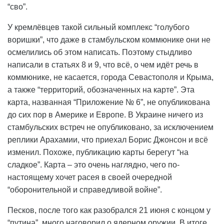
“сво”.
У кремлёвцев такой сильный комплекс “голубого
воришки”, что даже в стамбульском коммюнике они не
осмелились об этом написать. Поэтому стыдливо
написали в статьях 8 и 9, что всё, о чем идёт речь в
коммюнике, не касается, города Севастополя и Крыма,
а также “территорий, обозначенных на карте”. Эта
карта, названная “Приложение № 6”, не опубликована
до сих пор в Америке и Европе. В Украине ничего из
стамбульских встреч не опубликовано, за исключением
реплики Арахамии, что приехал Борис Джонсон и всё
изменил. Похоже, публикацию карты берегут “на
сладкое”. Карта – это очень наглядно, чего по-
настоящему хочет расея в своей очередной
“оборонительной и справедливой войне”.
Песков, после того как разобрался 21 июня с концом у
“путина”, много наговорил о ядерном оружии. В итоге,