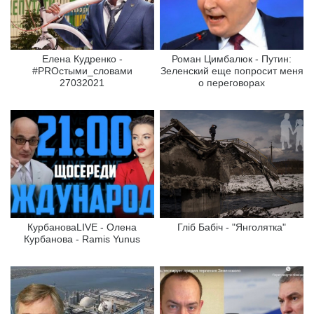
Елена Кудренко -
Роман Цимбалюк - Путин:
#PROстыми_словами
Зеленский еще попросит меня
27032021
о переговорах
КурбановаLIVE - Олена
Гліб Бабіч - "Янголятка"
Курбанова - Ramis Yunus