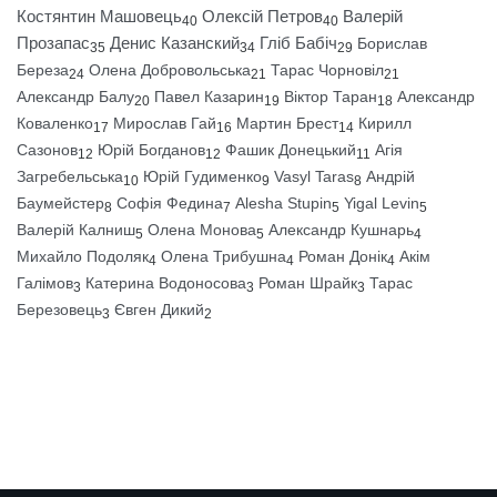
Костянтин Машовець
Олексій Петров
Валерій
40
40
Прозапас
Денис Казанский
Гліб Бабіч
Борислав
35
34
29
Береза
Олена Добровольська
Тарас Чорновіл
24
21
21
Александр Балу
Павел Казарин
Віктор Таран
Александр
20
19
18
Коваленко
Мирослав Гай
Мартин Брест
Кирилл
17
16
14
Сазонов
Юрій Богданов
Фашик Донецький
Агія
12
12
11
Загребельська
Юрій Гудименко
Vasyl Taras
Андрій
10
9
8
Баумейстер
Софія Федина
Alesha Stupin
Yigal Levin
8
7
5
5
Валерій Калниш
Олена Монова
Александр Кушнарь
5
5
4
Михайло Подоляк
Олена Трибушна
Роман Донік
Акім
4
4
4
Галімов
Катерина Водоносова
Роман Шрайк
Тарас
3
3
3
Березовець
Євген Дикий
3
2