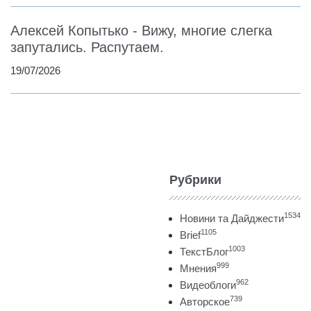
Алексей Копытько - Вижу, многие слегка
запутались. Распутаем.
19/07/2026
Рубрики
1534
Новини та Дайджести
1105
Brief
1003
ТекстБлог
999
Мнения
962
Видеоблоги
739
Авторское