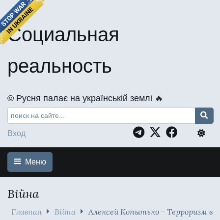
Социальная
реальность
©️ Русня палає на українській землі 🔥
Вход
Меню
Війна
Главная
Війна
Алексей Копытько - Терроризм в