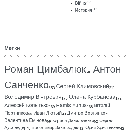
292
Війна
117
История
Метки
Роман Цимбалюк
Антон
681
Санченко
Сергей Климовский
653
211
Володимир В’ятрович
Олена Курбанова
176
172
Алексей Копытько
Ramis Yunus
Віталій
139
138
Портников
Иван Лютый
Дмитро Вовнянко
99
98
73
Валентина Емінова
Кирилл Данильченко
Сергей
59
52
Ауслендер
Володимир Завгородній
Юрий Христензен
49
42
42