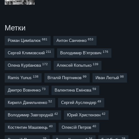
Метки
681
653
Роман Цимбалюк
Антон Санченко
211
176
Сергей Климовский
Володимир В’ятрович
172
139
Олена Курбанова
Алексей Копытько
138
99
98
Ramis Yunus
Віталій Портников
Иван Лютый
73
59
Дмитро Вовнянко
Валентина Емінова
52
49
Кирилл Данильченко
Сергей Ауслендер
42
42
Володимир Завгородній
Юрий Христензен
40
40
Костянтин Машовець
Олексій Петров
35
34
29