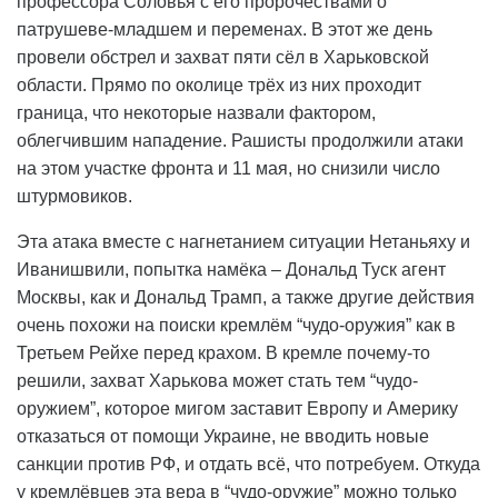
профессора Соловья с его пророчествами о
патрушеве-младшем и переменах. В этот же день
провели обстрел и захват пяти сёл в Харьковской
области. Прямо по околице трёх из них проходит
граница, что некоторые назвали фактором,
облегчившим нападение. Рашисты продолжили атаки
на этом участке фронта и 11 мая, но снизили число
штурмовиков.
Эта атака вместе с нагнетанием ситуации Нетаньяху и
Иванишвили, попытка намёка – Дональд Туск агент
Москвы, как и Дональд Трамп, а также другие действия
очень похожи на поиски кремлём “чудо-оружия” как в
Третьем Рейхе перед крахом. В кремле почему-то
решили, захват Харькова может стать тем “чудо-
оружием”, которое мигом заставит Европу и Америку
отказаться от помощи Украине, не вводить новые
санкции против РФ, и отдать всё, что потребуем. Откуда
у кремлёвцев эта вера в “чудо-оружие” можно только