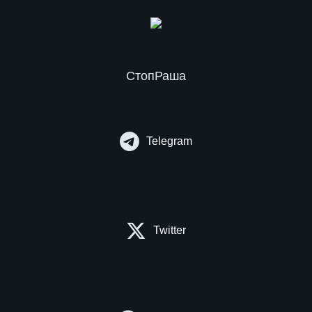
СтопРаша
Telegram
Twitter