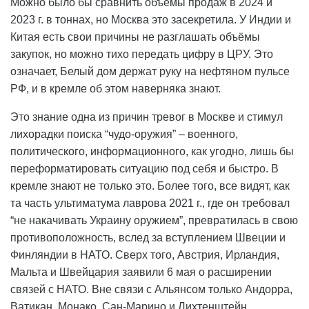
Можно было бы сравнить объёмы продаж в 2024 и
2023 г. в тоннах, но Москва это засекретила. У Индии и
Китая есть свои причины не разглашать объёмы
закупок, но можно тихо передать цифру в ЦРУ. Это
означает, Белый дом держат руку на нефтяном пульсе
РФ, и в кремле об этом наверняка знают.
Это знание одна из причин тревог в Москве и стимул
лихорадки поиска “чудо-оружия” – военного,
политического, информационного, как угодно, лишь бы
переформатировать ситуацию под себя и быстро. В
кремле знают не только это. Более того, все видят, как
та часть ультиматума лаврова 2021 г., где он требовал
“не накачивать Украину оружием”, превратилась в свою
противоположность, вслед за вступлением Швеции и
Финляндии в НАТО. Сверх того, Австрия, Ирландия,
Мальта и Швейцария заявили 6 мая о расширении
связей с НАТО. Вне связи с Альянсом только Андорра,
Ватикан, Монако, Сан-Марино и Лихтенштейн.