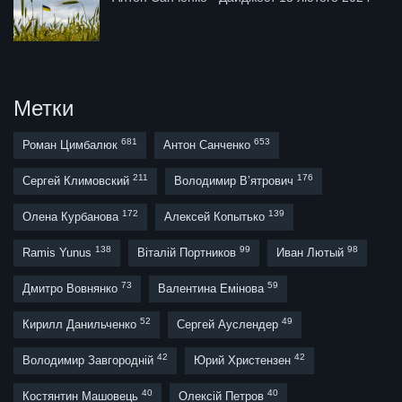
Метки
681
653
Роман Цимбалюк
Антон Санченко
211
176
Сергей Климовский
Володимир В’ятрович
172
139
Олена Курбанова
Алексей Копытько
138
99
98
Ramis Yunus
Віталій Портников
Иван Лютый
73
59
Дмитро Вовнянко
Валентина Емінова
52
49
Кирилл Данильченко
Сергей Ауслендер
42
42
Володимир Завгородній
Юрий Христензен
40
40
Костянтин Машовець
Олексій Петров