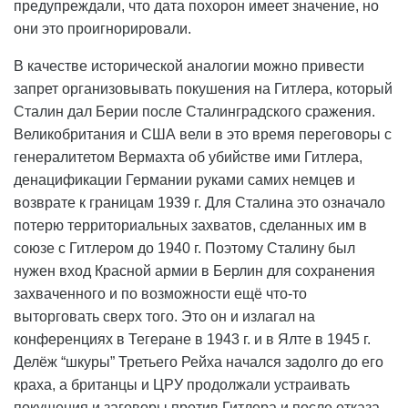
предупреждали, что дата похорон имеет значение, но
они это проигнорировали.
В качестве исторической аналогии можно привести
запрет организовывать покушения на Гитлера, который
Сталин дал Берии после Сталинградского сражения.
Великобритания и США вели в это время переговоры с
генералитетом Вермахта об убийстве ими Гитлера,
денацификации Германии руками самих немцев и
возврате к границам 1939 г. Для Сталина это означало
потерю территориальных захватов, сделанных им в
союзе с Гитлером до 1940 г. Поэтому Сталину был
нужен вход Красной армии в Берлин для сохранения
захваченного и по возможности ещё что-то
выторговать сверх того. Это он и излагал на
конференциях в Тегеране в 1943 г. и в Ялте в 1945 г.
Делёж “шкуры” Третьего Рейха начался задолго до его
краха, а британцы и ЦРУ продолжали устраивать
покушения и заговоры против Гитлера и после отказа