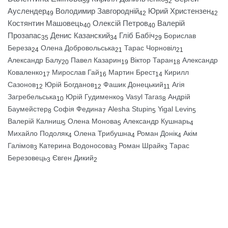
59
52
Ауслендер
Володимир Завгородній
Юрий Христензен
49
42
42
Костянтин Машовець
Олексій Петров
Валерій
40
40
Прозапас
Денис Казанский
Гліб Бабіч
Борислав
35
34
29
Береза
Олена Добровольська
Тарас Чорновіл
24
21
21
Александр Балу
Павел Казарин
Віктор Таран
Александр
20
19
18
Коваленко
Мирослав Гай
Мартин Брест
Кирилл
17
16
14
Сазонов
Юрій Богданов
Фашик Донецький
Агія
12
12
11
Загребельська
Юрій Гудименко
Vasyl Taras
Андрій
10
9
8
Баумейстер
Софія Федина
Alesha Stupin
Yigal Levin
8
7
5
5
Валерій Калниш
Олена Монова
Александр Кушнарь
5
5
4
Михайло Подоляк
Олена Трибушна
Роман Донік
Акім
4
4
4
Галімов
Катерина Водоносова
Роман Шрайк
Тарас
3
3
3
Березовець
Євген Дикий
3
2