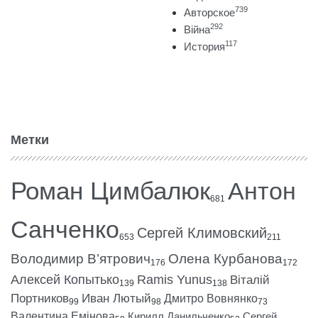
739
Авторское
292
Війна
117
История
Метки
Роман Цимбалюк
Антон
681
Санченко
Сергей Климовский
653
211
Володимир В’ятрович
Олена Курбанова
176
172
Алексей Копытько
Ramis Yunus
Віталій
139
138
Портников
Иван Лютый
Дмитро Вовнянко
99
98
73
Валентина Емінова
Кирилл Данильченко
Сергей