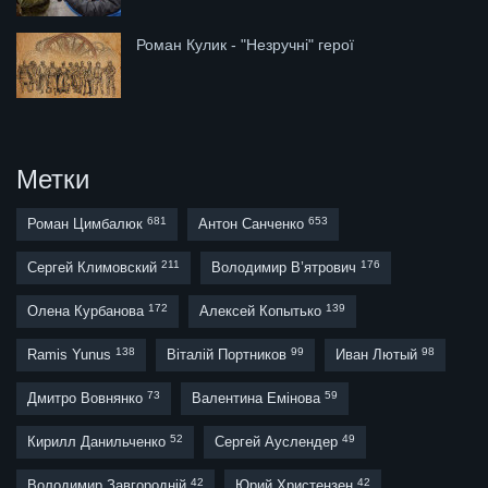
Роман Кулик - "Незручні" герої
Метки
681
653
Роман Цимбалюк
Антон Санченко
211
176
Сергей Климовский
Володимир В’ятрович
172
139
Олена Курбанова
Алексей Копытько
138
99
98
Ramis Yunus
Віталій Портников
Иван Лютый
73
59
Дмитро Вовнянко
Валентина Емінова
52
49
Кирилл Данильченко
Сергей Ауслендер
42
42
Володимир Завгородній
Юрий Христензен