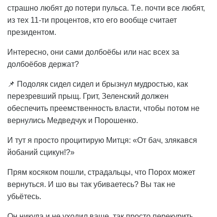
страшно любят до потери пульса. Т.е. почти все любят,
из тех 11-ти процентов, кто его вообще считает
президентом.
Интересно, они сами долбоёбы или нас всех за
долбоёбов держат?
📌 Подоляк сидел сидел и брызнул мудростью, как
перезревший прыщ. Грит, Зеленский должен
обеспечить преемственность власти, чтобы потом не
вернулись Медведчук и Порошенко.
И тут я просто процитирую Митця: «От бач, злякався
йобаний сцикун!?»
Прям косяком пошли, страдальцы, что Порох может
вернуться. И шо вы так убиваетесь? Вы так не
убьётесь.
Он никуда и не уходил ваще, так просто перекурить