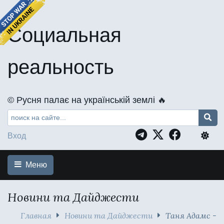
Социальная
реальность
©️ Русня палає на українській землі 🔥
Вход
Меню
Новини та Дайджести
Главная
Новини та Дайджести
Таня Адамс -