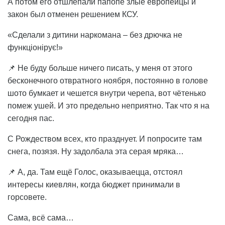
А потом его отшлёпали папопе злые европейцы и
закон был отменен решением КСУ.
«Сделали з дитини наркомана – без дрючка не
функціонірує!»
📌 Не буду больше ничего писать, у меня от этого
бесконечного отвратного ноября, постоянно в голове
шото бумкает и чешется внутри черепа, вот чётенько
помеж ушей. И это предельно неприятно. Так что я на
сегодня пас.
С Рождеством всех, кто празднует. И попросите там
снега, позязя. Ну задолбала эта серая мряка…
📌 А, да. Там ещё Голос, оказываецца, отстоял
интересы киевлян, когда бюджет принимали в
горсовете.
Сама, всё сама…