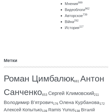
999
Мнения
962
Видеоблоги
739
Авторское
292
Війна
117
История
Метки
Роман Цимбалюк
Антон
681
Санченко
Сергей Климовский
653
211
Володимир В’ятрович
Олена Курбанова
176
172
Алексей Копытько
Ramis Yunus
Віталій
139
138