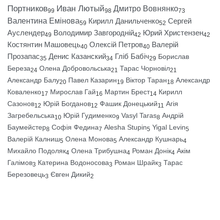
Портников
Иван Лютый
Дмитро Вовнянко
99
98
73
Валентина Емінова
Кирилл Данильченко
Сергей
59
52
Ауслендер
Володимир Завгородній
Юрий Христензен
49
42
42
Костянтин Машовець
Олексій Петров
Валерій
40
40
Прозапас
Денис Казанский
Гліб Бабіч
Борислав
35
34
29
Береза
Олена Добровольська
Тарас Чорновіл
24
21
21
Александр Балу
Павел Казарин
Віктор Таран
Александр
20
19
18
Коваленко
Мирослав Гай
Мартин Брест
Кирилл
17
16
14
Сазонов
Юрій Богданов
Фашик Донецький
Агія
12
12
11
Загребельська
Юрій Гудименко
Vasyl Taras
Андрій
10
9
8
Баумейстер
Софія Федина
Alesha Stupin
Yigal Levin
8
7
5
5
Валерій Калниш
Олена Монова
Александр Кушнарь
5
5
4
Михайло Подоляк
Олена Трибушна
Роман Донік
Акім
4
4
4
Галімов
Катерина Водоносова
Роман Шрайк
Тарас
3
3
3
Березовець
Євген Дикий
3
2