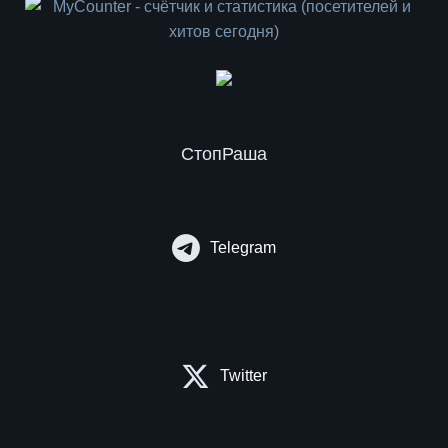
СтопРаша
Telegram
Twitter