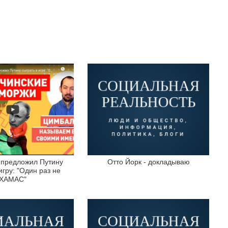
 предложил Путину
Отто Йорк - докладываю
игру: "Один раз не
ХАМАС"