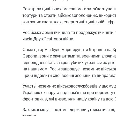
Розстріли цивільних, масові могили, зґвалтуван
тортури та страти військовополонених, використ
житлових кварталах, енергетиці, цивільній інфра
Російська армія вчинила та продовжує вчиняти в
часів Другої світової війни.
Саме ця армія буде марширувати 9 травня на Кр
Європи, вони є окупантами та воєнними злочинц
відповідальність за кров убитих українських діт
на нацизмом. Росія запрошує іноземних військов
щоби відбілити свої воєнні злочини та виправда
Участь іноземних військовослужбовців у цьому 
Україною як наруга над памʼяттю про перемогу н
фронтовиків, які визволяли нашу країну та всю Є
Закликаємо усі іноземні держави утриматися від 