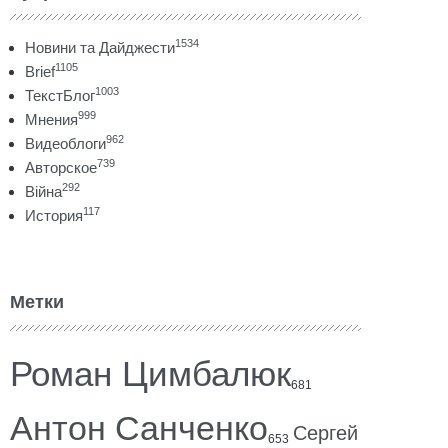
1534
Новини та Дайджести
1105
Brief
1003
ТекстБлог
999
Мнения
962
Видеоблоги
739
Авторское
292
Війна
117
История
Метки
Роман Цимбалюк
681
Антон Санченко
Сергей
653