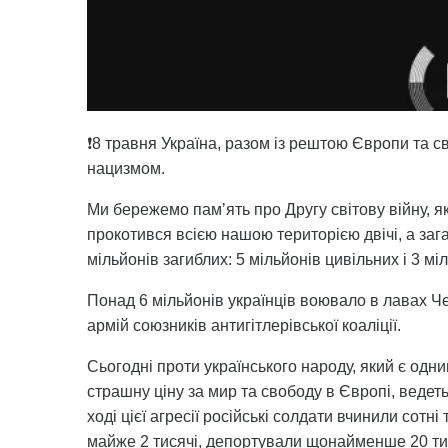
❗️8 травня Україна, разом із рештою Європи та с
нацизмом.
Ми бережемо памʼять про Другу світову війну, 
прокотився всією нашою територією двічі, а зага
мільйонів загиблих: 5 мільйонів цивільних і 3 мі
Понад 6 мільйонів українців воювало в лавах Чер
армій союзників антигітлерівської коаліції.
Сьогодні проти українського народу, який є одн
страшну ціну за мир та свободу в Європі, ведет
ході цієї агресії російські солдати вчинили сотн
майже 2 тисячі, депортували щонайменше 20 тис