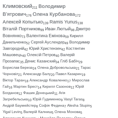
Климовский
Володимир
211
В’ятрович
Олена Курбанова
176
172
Алексей Копытько
Ramis Yunus
139
138
Віталій Портников
Иван Лютый
Дмитро
99
98
Вовнянко
Валентина Емінова
Кирилл
73
59
Данильченко
Сергей Ауслендер
Володимир
52
49
Завгородній
Юрий Христензен
Костянтин
42
42
Машовець
Олексій Петров
Валерій
40
40
Прозапас
Денис Казанский
Гліб Бабіч
35
34
29
Борислав Береза
Олена Добровольська
Тарас
24
21
Чорновіл
Александр Балу
Павел Казарин
21
20
19
Віктор Таран
Александр Коваленко
Мирослав
18
17
Гай
Мартин Брест
Кирилл Сазонов
Юрій
16
14
12
Богданов
Фашик Донецький
Агія
12
11
Загребельська
Юрій Гудименко
Vasyl Taras
10
9
8
Андрій Баумейстер
Софія Федина
Alesha Stupin
8
7
5
Yigal Levin
Валерій Калниш
Олена Монова
5
5
5
Александр Кушнарь
Михайло Подоляк
Олена