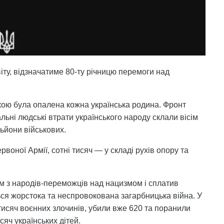
віту, відзначатиме 80-ту річницю перемоги над
якою була опалена кожна українська родина. Фронт
льні людські втрати українського народу склали вісім
льйони військових.
воної Армії, сотні тисяч — у складі рухів опору та
им з народів-переможців над нацизмом і сплатив
ься жорстока та неспровокована загарбницька війна. У
і тисяч воєнних злочинів, убили вже 620 та поранили
яч українських дітей.