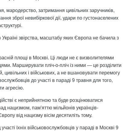
ня, мародерство, затримання цивільних заручників,
ання зброї невибіркової дії, удари по густонаселених
структурі.
 Україні звірства, масштабу яких Європа не бачила з
асній площі в Москві. Ці люди не є визволителями
ями. Марширувати пліч-о-пліч із ними — це розділити
ей, цивільних і військових, а не вшановувати перемогу
ослужбовців до участі в параді 9 травня для того,
ти агресію.
дійстві є неприйнятною та буде розцінюватися
ад нацизмом, пам'яттю мільйонів українців-
вропу від нацизму вісім десятиліть тому.
участі їхніх військовослужбовців у параді в Москві 9