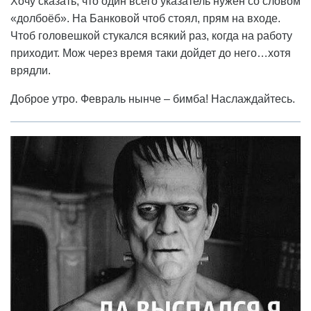
Хочу сказать, что один всего указатель нужен со словом
«долбоёб». На Банковой чтоб стоял, прям на входе.
Чтоб головешкой стукался всякий раз, когда на работу
приходит. Мож через время таки дойдет до него…хотя
врядли.
Доброе утро. Февраль нынче – бимба! Наслаждайтесь.