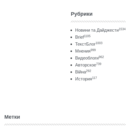
Рубрики
1534
Новини та Дайджести
1105
Brief
1003
ТекстБлог
999
Мнения
962
Видеоблоги
739
Авторское
292
Війна
117
История
Метки