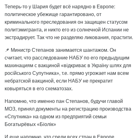
Теперь-то у Шария будет всё нарядно в Европе:
политическое убежище гарантировано, от
криминального преследования он защищен статусом
политэмигранта, и никто его из солнечной Испании не
экстрадирует. Так что не разделяю ликования, прастити.
📌 Министр Степанов занимается шантажом. Он
считает, что расследование НАБУ по его предыдущим
махинациям с вакциной «відкриває в Україну шлях для
російського Супутника», т.е. прямо угрожает нам всем
небратской вакциной, если НАБУ не прекратит
ковыряться в его схематозах.
Напомню, что именно пан Степанов, будучи главой
МОЗ, принял документы на регистрацию производства
«Спутника» на одном из предприятий семьи
Богатырёвых «Біолік»
И еще напомню, что среди всех стран в Европе