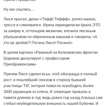
Ну как сошлись…
Люся прыгал, делал «Тяфф! Тяффф», ронял какахи,
трясся и слюнявился. Ирина периодически брала ЭТО
за шкирку и, оттопырив мизинчик, елозила люсиным
ебальничком по оброненным какахам и говорила: «А
хто це зробив?! Погана Люся! Погана!»
В целом картина «Раненый на Колачковских фронтах
Шариков дискутирует с профессором
Преображенским»
Причем Люся сделал всьо, чтоб обосрацца в полный
рост: и пошлейший сексизм в сторону бывшей
участницы ТКГ, которая помогла освободить более
3000 украинцев из плена. И зловещие провалы в
памяти длиною в год: ведь ровно год назад Альоша сам
стебал неубедительную внешность нашей Бубочки. И