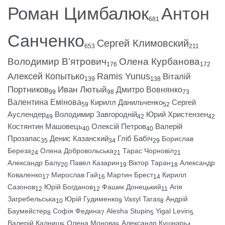
Роман Цимбалюк
Антон
681
Санченко
Сергей Климовский
653
211
Володимир В’ятрович
Олена Курбанова
176
172
Алексей Копытько
Ramis Yunus
Віталій
139
138
Портников
Иван Лютый
Дмитро Вовнянко
99
98
73
Валентина Емінова
Кирилл Данильченко
Сергей
59
52
Ауслендер
Володимир Завгородній
Юрий Христензен
49
42
42
Костянтин Машовець
Олексій Петров
Валерій
40
40
Прозапас
Денис Казанский
Гліб Бабіч
Борислав
35
34
29
Береза
Олена Добровольська
Тарас Чорновіл
24
21
21
Александр Балу
Павел Казарин
Віктор Таран
Александр
20
19
18
Коваленко
Мирослав Гай
Мартин Брест
Кирилл
17
16
14
Сазонов
Юрій Богданов
Фашик Донецький
Агія
12
12
11
Загребельська
Юрій Гудименко
Vasyl Taras
Андрій
10
9
8
Баумейстер
Софія Федина
Alesha Stupin
Yigal Levin
8
7
5
5
Валерій Калниш
Олена Монова
Александр Кушнарь