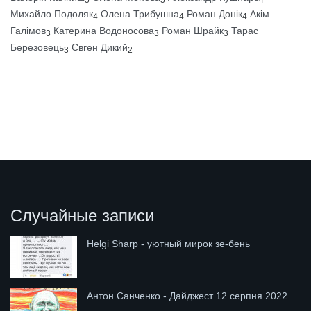
5
5
4
Михайло Подоляк
Олена Трибушна
Роман Донік
Акім
4
4
4
Галімов
Катерина Водоносова
Роман Шрайк
Тарас
3
3
3
Березовець
Євген Дикий
3
2
Случайные записи
Helgi Sharp - уютный мирок зе-бень
Антон Санченко - Дайджест 12 серпня 2022