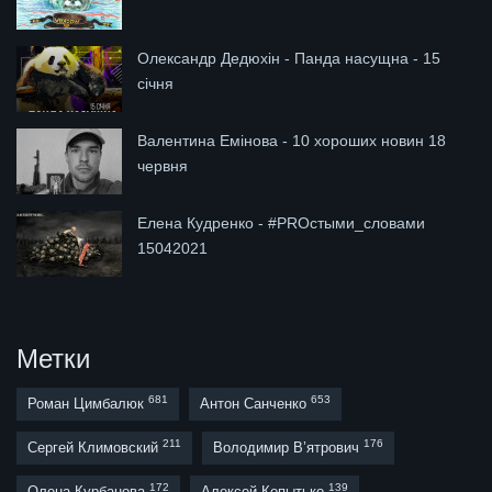
Олександр Дедюхін - Панда насущна - 15
січня
Валентина Емінова - 10 хороших новин 18
червня
Елена Кудренко - #PROстыми_словами
15042021
Метки
681
653
Роман Цимбалюк
Антон Санченко
211
176
Сергей Климовский
Володимир В’ятрович
172
139
Олена Курбанова
Алексей Копытько