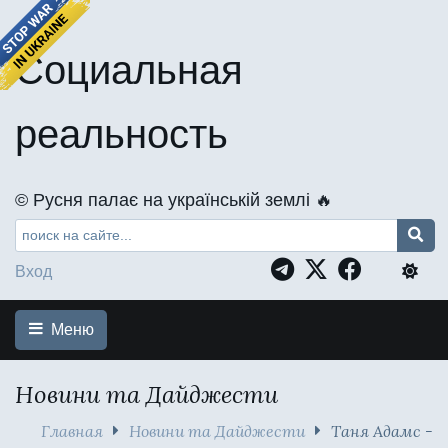
Социальная
реальность
©️ Русня палає на українській землі 🔥
Вход
Меню
Новини та Дайджести
Главная
Новини та Дайджести
Таня Адамс -