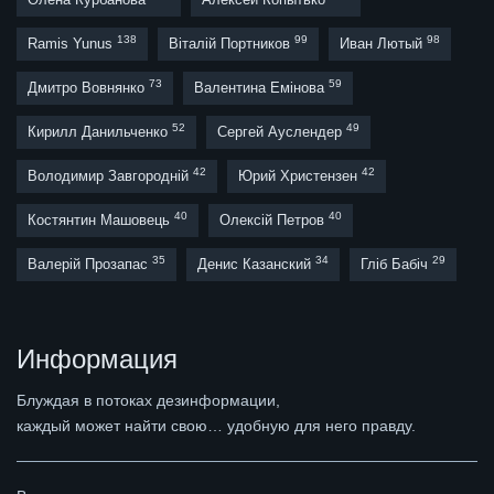
138
99
98
Ramis Yunus
Віталій Портников
Иван Лютый
73
59
Дмитро Вовнянко
Валентина Емінова
52
49
Кирилл Данильченко
Сергей Ауслендер
42
42
Володимир Завгородній
Юрий Христензен
40
40
Костянтин Машовець
Олексій Петров
35
34
29
Валерій Прозапас
Денис Казанский
Гліб Бабіч
Информация
Блуждая в потоках дезинформации,
каждый может найти свою… удобную для него правду.