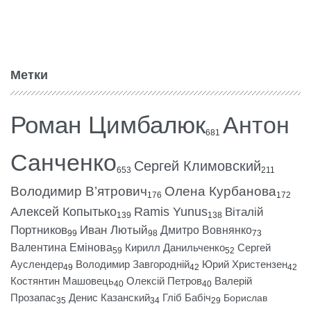
Метки
Роман Цимбалюк
Антон
681
Санченко
Сергей Климовский
653
211
Володимир В’ятрович
Олена Курбанова
176
172
Алексей Копытько
Ramis Yunus
Віталій
139
138
Портников
Иван Лютый
Дмитро Вовнянко
99
98
73
Валентина Емінова
Кирилл Данильченко
Сергей
59
52
Ауслендер
Володимир Завгородній
Юрий Христензен
49
42
42
Костянтин Машовець
Олексій Петров
Валерій
40
40
Прозапас
Денис Казанский
Гліб Бабіч
Борислав
35
34
29