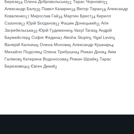
Береза
Олена Добровольська
Тарас Чорновіл
24
21
21
Александр Балу
Павел Казарин
Віктор Таран
Александр
20
19
18
Коваленко
Мирослав Гай
Мартин Брест
Кирилл
17
16
14
Сазонов
Юрій Богданов
Фашик Донецький
Агія
12
12
11
Загребельська
Юрій Гудименко
Vasyl Taras
Андрій
10
9
8
Баумейстер
Софія Федина
Alesha Stupin
Yigal Levin
8
7
5
5
Валерій Калниш
Олена Монова
Александр Кушнарь
5
5
4
Михайло Подоляк
Олена Трибушна
Роман Донік
Акім
4
4
4
Галімов
Катерина Водоносова
Роман Шрайк
Тарас
3
3
3
Березовець
Євген Дикий
3
2