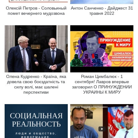
Олексій Петров - Соловьиный
Антон Санченко - Дайджест 31
помет вечернего мудозвона
травня 2022
Олена Кудренко - Країна, яка
Роман Цимбалюк - 1
довела свою боєздатність та
сентября! Лавров впервые
силу волі, має шалені
заговорил О ПРИНУЖДЕНИИ
перспективи
УКРАИНЫ К МИРУ