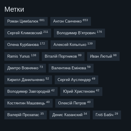
Метки
681
653
Роман Цимбалюк
Антон Санченко
211
176
Сергей Климовский
Володимир В’ятрович
172
139
Олена Курбанова
Алексей Копытько
138
99
98
Ramis Yunus
Віталій Портников
Иван Лютый
73
59
Дмитро Вовнянко
Валентина Емінова
52
49
Кирилл Данильченко
Сергей Ауслендер
42
42
Володимир Завгородній
Юрий Христензен
40
40
Костянтин Машовець
Олексій Петров
35
34
29
Валерій Прозапас
Денис Казанский
Гліб Бабіч