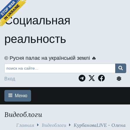
Социальная
реальность
©️ Русня палає на українській землі 🔥
Вход
Меню
Видеоблоги
Главная
Видеоблоги
КурбановаLIVE - Олена