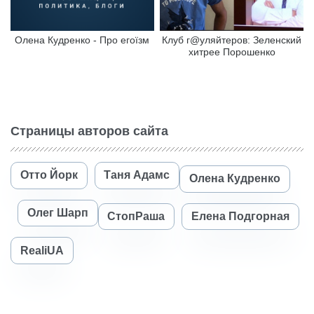
Олена Кудренко - Про егоїзм
Клуб г@уляйтеров: Зеленский
хитрее Порошенко
Страницы авторов сайта
Отто Йорк
Таня Адамс
Олена Кудренко
Олег Шарп
СтопРаша
Елена Подгорная
RealiUA