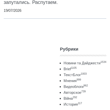
запутались. Распутаем.
19/07/2026
Рубрики
1534
Новини та Дайджести
1105
Brief
1003
ТекстБлог
999
Мнения
962
Видеоблоги
739
Авторское
292
Війна
117
История