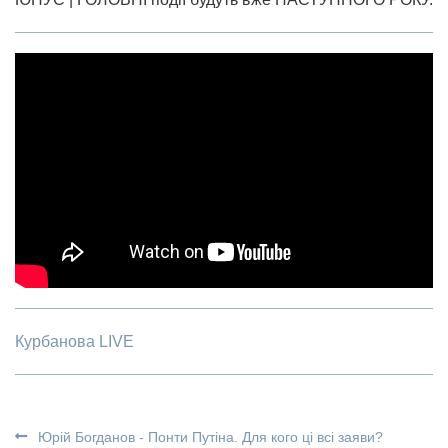
Курбанова LIVE
Юрій Богданов - Понти Путіна. Для кого ці всі заяви?