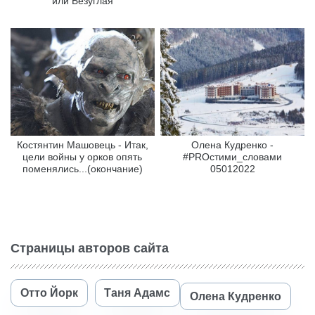
или Безуглая
Костянтин Машовець - Итак,
Олена Кудренко -
цели войны у орков опять
#PROстими_словами
поменялись...(окончание)
05012022
Страницы авторов сайта
Отто Йорк
Таня Адамс
Олена Кудренко