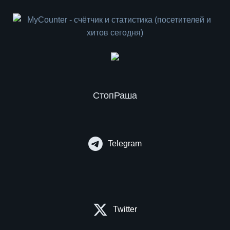
СтопРаша
Telegram
Twitter