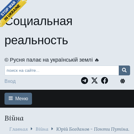
Социальная
реальность
©️ Русня палає на українській землі 🔥
Вход
Меню
Війна
Главная
Війна
Юрій Богданов - Понти Путіна.