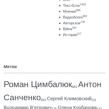
1003
ТекстБлог
999
Мнения
962
Видеоблоги
739
Авторское
292
Війна
117
История
Метки
Роман Цимбалюк
Антон
681
Санченко
Сергей Климовский
653
211
Володимир В’ятрович
Олена Курбанова
176
172