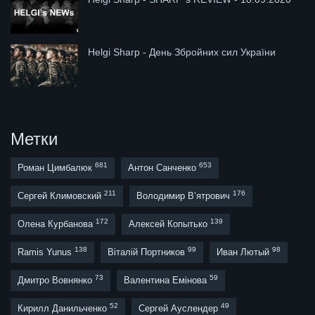
Helgi Sharp - День Збройних сил України
Метки
681
653
Роман Цимбалюк
Антон Санченко
211
176
Сергей Климовский
Володимир В’ятрович
172
139
Олена Курбанова
Алексей Копытько
138
99
98
Ramis Yunus
Віталій Портников
Иван Лютый
73
59
Дмитро Вовнянко
Валентина Емінова
52
49
Кирилл Данильченко
Сергей Ауслендер