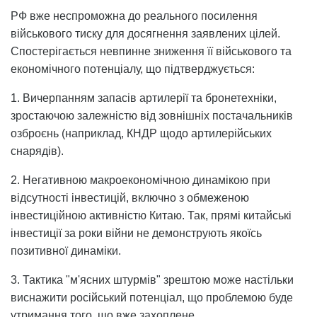
РФ вже неспроможна до реального посилення
військового тиску для досягнення заявлених цілей.
Спостерігається невпинне зниження її військового та
економічного потенціалу, що підтверджується:
1. Вичерпанням запасів артилерії та бронетехніки,
зростаючою залежністю від зовнішніх постачальників
озброєнь (наприклад, КНДР щодо артилерійських
снарядів).
2. Негативною макроекономічною динамікою при
відсутності інвестицій, включно з обмеженою
інвестиційною активністю Китаю. Так, прямі китайські
інвестиції за роки війни не демонструють якоїсь
позитивної динаміки.
3. Тактика "м'ясних штурмів" зрештою може настільки
виснажити російський потенціал, що проблемою буде
утримання того, що вже захоплене.