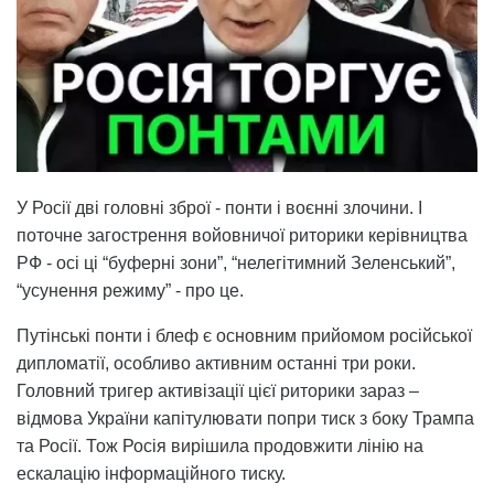
У Росії дві головні зброї - понти і воєнні злочини. І
поточне загострення войовничої риторики керівництва
РФ - осі ці “буферні зони”, “нелегітимний Зеленський”,
“усунення режиму” - про це.
Путінські понти і блеф є основним прийомом російської
дипломатії, особливо активним останні три роки.
Головний тригер активізації цієї риторики зараз –
відмова України капітулювати попри тиск з боку Трампа
та Росії. Тож Росія вирішила продовжити лінію на
ескалацію інформаційного тиску.