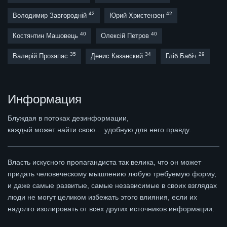
42
42
Володимир Завгородній
Юрий Христензен
40
40
Костянтин Машовець
Олексій Петров
35
34
29
Валерій Прозапас
Денис Казанский
Гліб Бабіч
Информация
Блуждая в потоках дезинформации,
каждый может найти свою… удобную для него правду.
Власть искусного пропагандиста так велика, что он может
придать человеческому мышлению любую требуемую форму,
и даже самые развитые, самые независимые в своих взглядах
люди не могут целиком избежать этого влияния, если их
надолго изолировать от всех других источников информации.