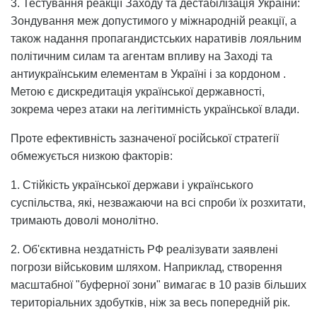
3. Тестування реакції Заходу та дестабілізація України:
Зондування меж допустимого у міжнародній реакції, а
також надання пропагандистських наративів лояльним
політичним силам та агентам впливу на Заході та
антиукраїнським елементам в Україні і за кордоном .
Метою є дискредитація української державності,
зокрема через атаки на легітимність української влади.
Проте ефективність зазначеної російської стратегії
обмежується низкою факторів:
1. Стійкість української держави і українського
суспільства, які, незважаючи на всі спроби їх розхитати,
тримають доволі монолітно.
2. Об'єктивна нездатність РФ реалізувати заявлені
погрози військовим шляхом. Наприклад, створення
масштабної "буферної зони" вимагає в 10 разів більших
територіальних здобутків, ніж за весь попередній рік.