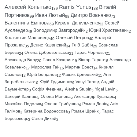
Алексей Копытько
Ramis Yunus
Віталій
139
138
Портников
Иван Лютый
Дмитро Вовнянко
99
98
73
Валентина Емінова
Кирилл Данильченко
Сергей
59
52
Ауслендер
Володимир Завгородній
Юрий Христензен
49
42
42
Костянтин Машовець
Олексій Петров
Валерій
40
40
Прозапас
Денис Казанский
Гліб Бабіч
Борислав
35
34
29
Береза
Олена Добровольська
Тарас Чорновіл
24
21
21
Александр Балу
Павел Казарин
Віктор Таран
Александр
20
19
18
Коваленко
Мирослав Гай
Мартин Брест
Кирилл
17
16
14
Сазонов
Юрій Богданов
Фашик Донецький
Агія
12
12
11
Загребельська
Юрій Гудименко
Vasyl Taras
Андрій
10
9
8
Баумейстер
Софія Федина
Alesha Stupin
Yigal Levin
8
7
5
5
Валерій Калниш
Олена Монова
Александр Кушнарь
5
5
4
Михайло Подоляк
Олена Трибушна
Роман Донік
Акім
4
4
4
Галімов
Катерина Водоносова
Роман Шрайк
Тарас
3
3
3
Березовець
Євген Дикий
3
2