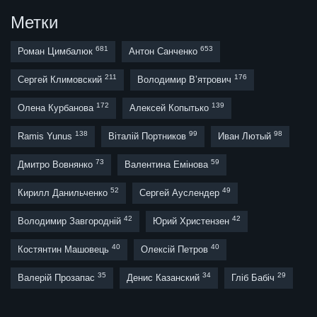
Метки
681
653
Роман Цимбалюк
Антон Санченко
211
176
Сергей Климовский
Володимир В’ятрович
172
139
Олена Курбанова
Алексей Копытько
138
99
98
Ramis Yunus
Віталій Портников
Иван Лютый
73
59
Дмитро Вовнянко
Валентина Емінова
52
49
Кирилл Данильченко
Сергей Ауслендер
42
42
Володимир Завгородній
Юрий Христензен
40
40
Костянтин Машовець
Олексій Петров
35
34
29
Валерій Прозапас
Денис Казанский
Гліб Бабіч