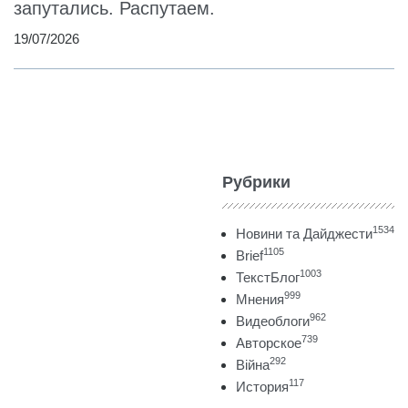
запутались. Распутаем.
19/07/2026
Рубрики
1534
Новини та Дайджести
1105
Brief
1003
ТекстБлог
999
Мнения
962
Видеоблоги
739
Авторское
292
Війна
117
История