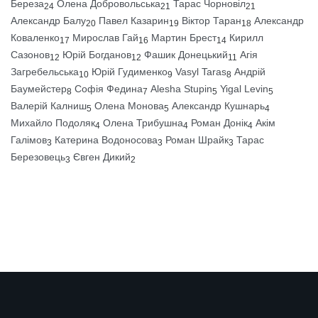
Береза
Олена Добровольська
Тарас Чорновіл
24
21
21
Александр Балу
Павел Казарин
Віктор Таран
Александр
20
19
18
Коваленко
Мирослав Гай
Мартин Брест
Кирилл
17
16
14
Сазонов
Юрій Богданов
Фашик Донецький
Агія
12
12
11
Загребельська
Юрій Гудименко
Vasyl Taras
Андрій
10
9
8
Баумейстер
Софія Федина
Alesha Stupin
Yigal Levin
8
7
5
5
Валерій Калниш
Олена Монова
Александр Кушнарь
5
5
4
Михайло Подоляк
Олена Трибушна
Роман Донік
Акім
4
4
4
Галімов
Катерина Водоносова
Роман Шрайк
Тарас
3
3
3
Березовець
Євген Дикий
3
2