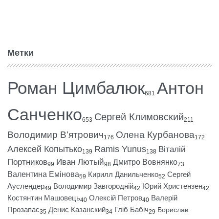
Метки
Роман Цимбалюк
Антон
681
Санченко
Сергей Климовский
653
211
Володимир В’ятрович
Олена Курбанова
176
172
Алексей Копытько
Ramis Yunus
Віталій
139
138
Портников
Иван Лютый
Дмитро Вовнянко
99
98
73
Валентина Емінова
Кирилл Данильченко
Сергей
59
52
Ауслендер
Володимир Завгородній
Юрий Христензен
49
42
42
Костянтин Машовець
Олексій Петров
Валерій
40
40
Прозапас
Денис Казанский
Гліб Бабіч
Борислав
35
34
29