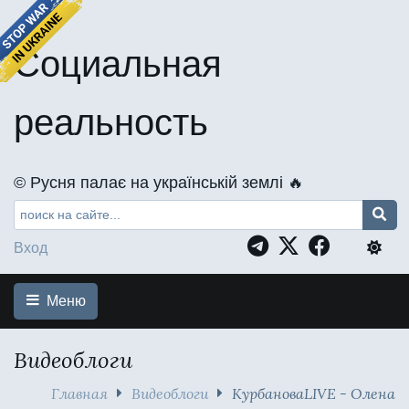
Социальная
реальность
©️ Русня палає на українській землі 🔥
Вход
Меню
Видеоблоги
Главная
Видеоблоги
КурбановаLIVE - Олена