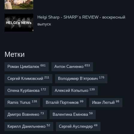
Helgi Sharp - SHARP`s REVIEW - воскресный
выпуск
Метки
681
653
Роман Цимбалюк
Антон Санченко
211
176
Сергей Климовский
Володимир В’ятрович
172
139
Олена Курбанова
Алексей Копытько
138
99
98
Ramis Yunus
Віталій Портников
Иван Лютый
73
59
Дмитро Вовнянко
Валентина Емінова
52
49
Кирилл Данильченко
Сергей Ауслендер