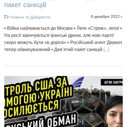
пакет санкцій
8 декабря 2022 г.
Новини та Дайджести
▪️ Війна наближається до Москви ▪️ Лети «Стриж», лети! ▪️
На росії закінчуються іранські дрони, але нові партії
скоро можуть бути «в дорозі» ▪️ Російський агент Деркач
тепер обвинувачений ▪️ Дев’ятий пакет санкцій
[...]