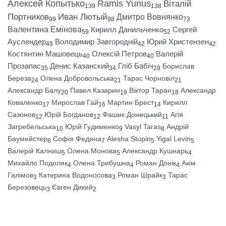
Алексей Копытько
Ramis Yunus
Віталій
139
138
Портников
Иван Лютый
Дмитро Вовнянко
99
98
73
Валентина Емінова
Кирилл Данильченко
Сергей
59
52
Ауслендер
Володимир Завгородній
Юрий Христензен
49
42
42
Костянтин Машовець
Олексій Петров
Валерій
40
40
Прозапас
Денис Казанский
Гліб Бабіч
Борислав
35
34
29
Береза
Олена Добровольська
Тарас Чорновіл
24
21
21
Александр Балу
Павел Казарин
Віктор Таран
Александр
20
19
18
Коваленко
Мирослав Гай
Мартин Брест
Кирилл
17
16
14
Сазонов
Юрій Богданов
Фашик Донецький
Агія
12
12
11
Загребельська
Юрій Гудименко
Vasyl Taras
Андрій
10
9
8
Баумейстер
Софія Федина
Alesha Stupin
Yigal Levin
8
7
5
5
Валерій Калниш
Олена Монова
Александр Кушнарь
5
5
4
Михайло Подоляк
Олена Трибушна
Роман Донік
Акім
4
4
4
Галімов
Катерина Водоносова
Роман Шрайк
Тарас
3
3
3
Березовець
Євген Дикий
3
2