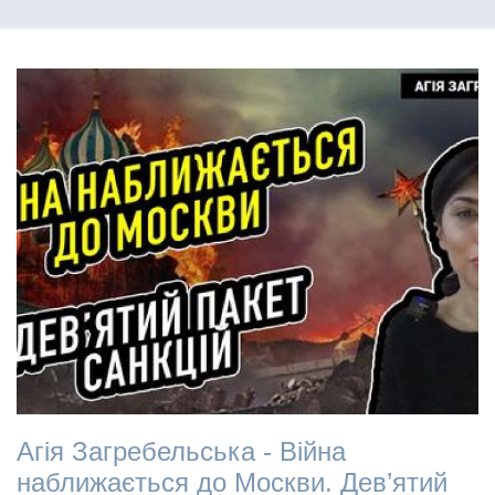
Агія Загребельська - Війна
наближається до Москви. Дев’ятий