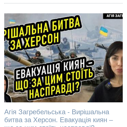
Агія Загребельська - Вирішальна
битва за Херсон. Евакуація киян –