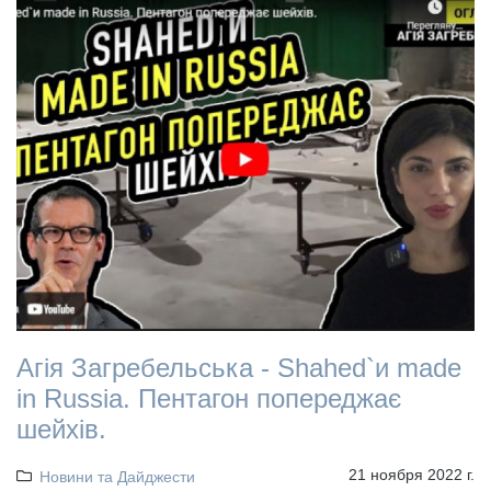
Агія Загребельська - Shahed`и made
in Russia. Пентагон попереджає
шейхів.
21 ноября 2022 г.
Новини та Дайджести