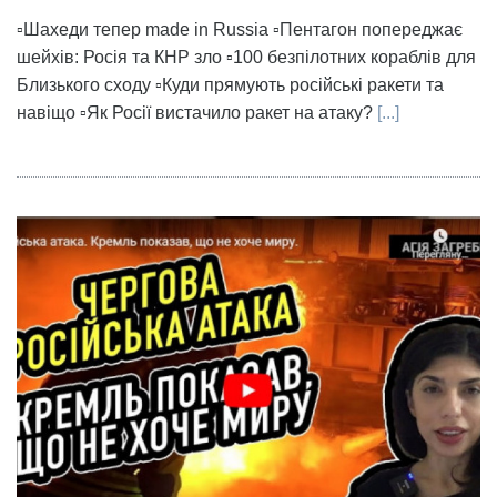
▫️Шахеди тепер made in Russia ▫️Пентагон попереджає
шейхів: Росія та КНР зло ▫️100 безпілотних кораблів для
Близького сходу ▫️Куди прямують російські ракети та
навіщо ▫️Як Росії вистачило ракет на атаку?
[...]