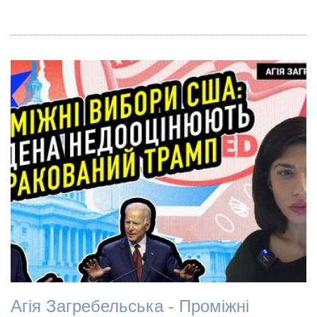
Агія Загребельська - Проміжні