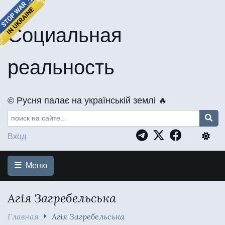
Социальная
реальность
©️ Русня палає на українській землі 🔥
Вход
Меню
Агія Загребельська
Главная
Агія Загребельська