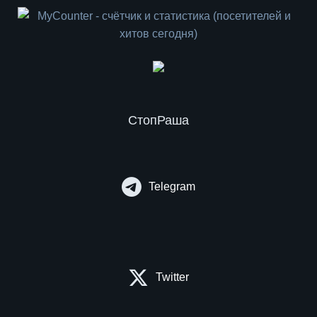
СтопРаша
Telegram
Twitter