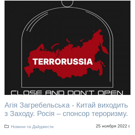
Агія Загребельська - Китай виходить
з Заходу. Росія – спонсор тероризму.
25 ноября 2022 г.
Новини та Дайджести