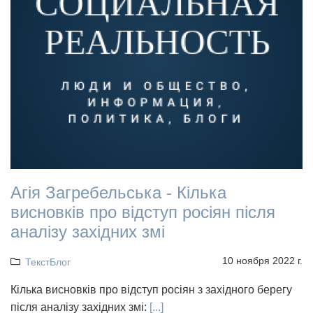
Агія Загребельська - Кілька
висновків про відступ росіян після
аналізу західних змі
10 ноября 2022 г.
ТекстБлог
Кілька висновків про відступ росіян з західного берегу
після аналізу західних змі:
[...]