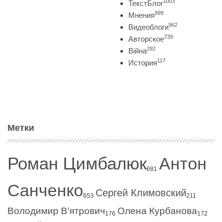
1003
ТекстБлог
999
Мнения
962
Видеоблоги
739
Авторское
292
Війна
117
История
Метки
Роман Цимбалюк
Антон
681
Санченко
Сергей Климовский
653
211
Володимир В’ятрович
Олена Курбанова
176
172