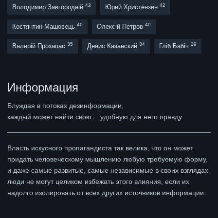
42
42
Володимир Завгородній
Юрий Христензен
40
40
Костянтин Машовець
Олексій Петров
35
34
29
Валерій Прозапас
Денис Казанский
Гліб Бабіч
Информация
Блуждая в потоках дезинформации,
каждый может найти свою… удобную для него правду.
Власть искусного пропагандиста так велика, что он может
придать человеческому мышлению любую требуемую форму,
и даже самые развитые, самые независимые в своих взглядах
люди не могут целиком избежать этого влияния, если их
надолго изолировать от всех других источников информации.