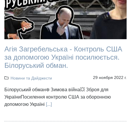
Агія Загребельська - Контроль США
за допомогою Україні посилюється.
Білоруський обман.
29 ноября 2022 г.
Новини та Дайджести
Білоруський обман❄️ Зимова війна💥 Зброя для
УкраїниПосилення контролю США за оборонною
допомогою Україні
[...]