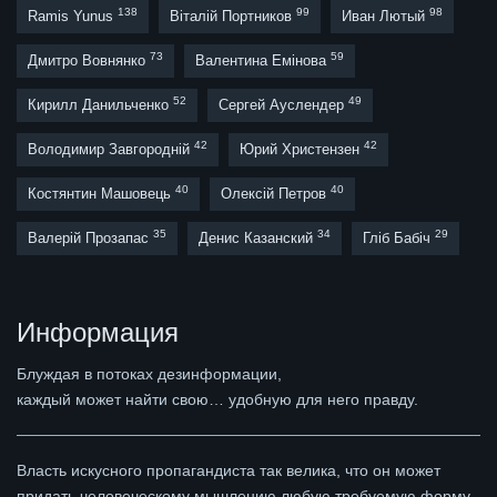
138
99
98
Ramis Yunus
Віталій Портников
Иван Лютый
73
59
Дмитро Вовнянко
Валентина Емінова
52
49
Кирилл Данильченко
Сергей Ауслендер
42
42
Володимир Завгородній
Юрий Христензен
40
40
Костянтин Машовець
Олексій Петров
35
34
29
Валерій Прозапас
Денис Казанский
Гліб Бабіч
Информация
Блуждая в потоках дезинформации,
каждый может найти свою… удобную для него правду.
Власть искусного пропагандиста так велика, что он может
придать человеческому мышлению любую требуемую форму,