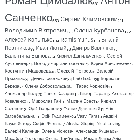
Роман Цимбалюк
Антон
681
Санченко
Сергей Климовский
653
211
Володимир В’ятрович
Олена Курбанова
176
172
Алексей Копытько
Ramis Yunus
Віталій
139
138
Портников
Иван Лютый
Дмитро Вовнянко
99
98
73
Валентина Емінова
Кирилл Данильченко
Сергей
59
52
Ауслендер
Володимир Завгородній
Юрий Христензен
49
42
42
Костянтин Машовець
Олексій Петров
Валерій
40
40
Прозапас
Денис Казанский
Гліб Бабіч
Борислав
35
34
29
Береза
Олена Добровольська
Тарас Чорновіл
24
21
21
Александр Балу
Павел Казарин
Віктор Таран
Александр
20
19
18
Коваленко
Мирослав Гай
Мартин Брест
Кирилл
17
16
14
Сазонов
Юрій Богданов
Фашик Донецький
Агія
12
12
11
Загребельська
Юрій Гудименко
Vasyl Taras
Андрій
10
9
8
Баумейстер
Софія Федина
Alesha Stupin
Yigal Levin
8
7
5
5
Валерій Калниш
Олена Монова
Александр Кушнарь
5
5
4
Михайло Подоляк
Олена Трибушна
Роман Донік
Акім
4
4
4