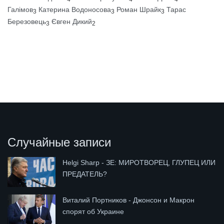
Галімов
Катерина Водоносова
Роман Шрайк
Тарас
3
3
3
Березовець
Євген Дикий
3
2
Случайные записи
Helgi Sharp - ЗЕ: МИРОТВОРЕЦ, ГЛУПЕЦ ИЛИ
ПРЕДАТЕЛЬ?
Виталий Портников - Джонсон и Макрон
спорят об Украине