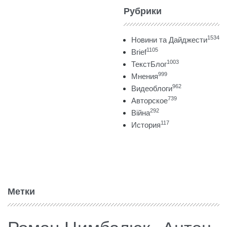
Рубрики
1534
Новини та Дайджести
1105
Brief
1003
ТекстБлог
999
Мнения
962
Видеоблоги
739
Авторское
292
Війна
117
История
Метки