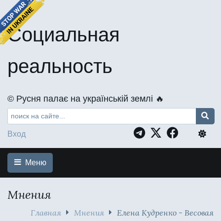
Социальная
реальность
©️ Русня палає на українській землі 🔥
Вход
Меню
Мнения
Главная
Мнения
Елена Кудренко - Весовая