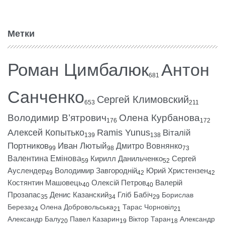
Метки
Роман Цимбалюк
Антон
681
Санченко
Сергей Климовский
653
211
Володимир В’ятрович
Олена Курбанова
176
172
Алексей Копытько
Ramis Yunus
Віталій
139
138
Портников
Иван Лютый
Дмитро Вовнянко
99
98
73
Валентина Емінова
Кирилл Данильченко
Сергей
59
52
Ауслендер
Володимир Завгородній
Юрий Христензен
49
42
42
Костянтин Машовець
Олексій Петров
Валерій
40
40
Прозапас
Денис Казанский
Гліб Бабіч
Борислав
35
34
29
Береза
Олена Добровольська
Тарас Чорновіл
24
21
21
Александр Балу
Павел Казарин
Віктор Таран
Александр
20
19
18