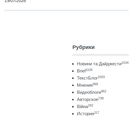
19/07/2026
Рубрики
1534
Новини та Дайджести
1105
Brief
1003
ТекстБлог
999
Мнения
962
Видеоблоги
739
Авторское
292
Війна
117
История