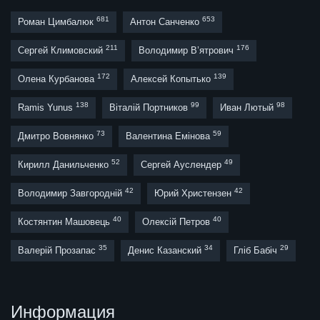
681
653
Роман Цимбалюк
Антон Санченко
211
176
Сергей Климовский
Володимир В’ятрович
172
139
Олена Курбанова
Алексей Копытько
138
99
98
Ramis Yunus
Віталій Портников
Иван Лютый
73
59
Дмитро Вовнянко
Валентина Емінова
52
49
Кирилл Данильченко
Сергей Ауслендер
42
42
Володимир Завгородній
Юрий Христензен
40
40
Костянтин Машовець
Олексій Петров
35
34
29
Валерій Прозапас
Денис Казанский
Гліб Бабіч
Информация