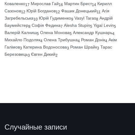
Коваленко
Мирослав Гай
Мартин Брест
Кирилл
17
16
14
Сазонов
Юрій Богданов
Фашик Донецький
Агія
12
12
11
Загребельська
Юрій Гудименко
Vasyl Taras
Андрій
10
9
8
Баумейстер
Софія Федина
Alesha Stupin
Yigal Levin
8
7
5
5
Валерій Калниш
Олена Монова
Александр Кушнарь
5
5
4
Михайло Подоляк
Олена Трибушна
Роман Донік
Акім
4
4
4
Галімов
Катерина Водоносова
Роман Шрайк
Тарас
3
3
3
Березовець
Євген Дикий
3
2
Случайные записи