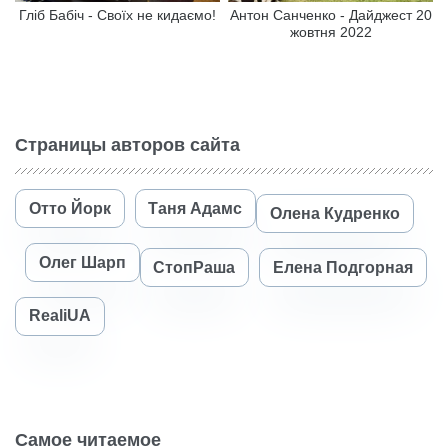
Гліб Бабіч - Своїх не кидаємо!
Антон Санченко - Дайджест 20
жовтня 2022
Страницы авторов сайта
Отто Йорк
Таня Адамс
Олена Кудренко
Олег Шарп
СтопРаша
Елена Подгорная
RealiUA
Самое читаемое