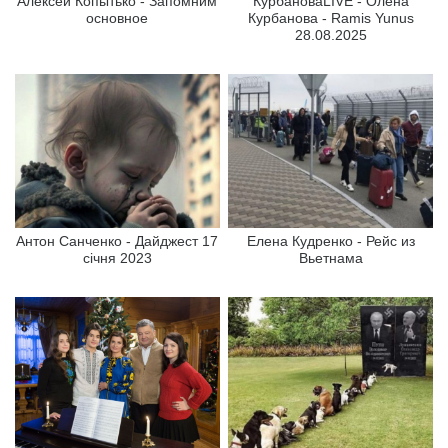
Алексей Копытько - Запомним
КурбановаLIVE - Олена
основное
Курбанова - Ramis Yunus
28.08.2025
Антон Санченко - Дайджест 17
Елена Кудренко - Рейс из
січня 2023
Вьетнама