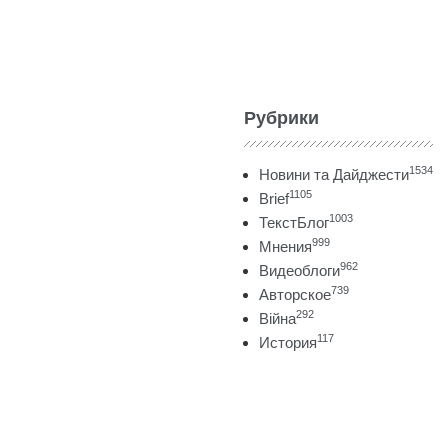
Рубрики
1534
Новини та Дайджести
1105
Brief
1003
ТекстБлог
999
Мнения
962
Видеоблоги
739
Авторское
292
Війна
117
История