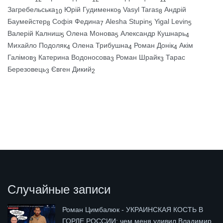
Загребельська
Юрій Гудименко
Vasyl Taras
Андрій
10
9
8
Баумейстер
Софія Федина
Alesha Stupin
Yigal Levin
8
7
5
5
Валерій Калниш
Олена Монова
Александр Кушнарь
5
5
4
Михайло Подоляк
Олена Трибушна
Роман Донік
Акім
4
4
4
Галімов
Катерина Водоносова
Роман Шрайк
Тарас
3
3
3
Березовець
Євген Дикий
3
2
Случайные записи
Роман Цимбалюк - УКРАИНСКАЯ КОСТЬ В
ГОРЛЕ РОССИИ: чем меня удивил Владимир