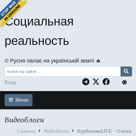
Социальная
реальность
©️ Русня палає на українській землі 🔥
Вход
Меню
Видеоблоги
Главная
Видеоблоги
КурбановаLIVE - Олена