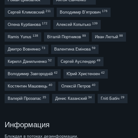
211
176
Сергей Климовский
Володимир В’ятрович
172
139
Олена Курбанова
Алексей Копытько
138
99
98
Ramis Yunus
Віталій Портников
Иван Лютый
73
59
Дмитро Вовнянко
Валентина Емінова
52
49
Кирилл Данильченко
Сергей Ауслендер
42
42
Володимир Завгородній
Юрий Христензен
40
40
Костянтин Машовець
Олексій Петров
35
34
29
Валерій Прозапас
Денис Казанский
Гліб Бабіч
Информация
Блуждая в потоках дезинформации,