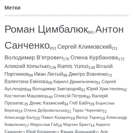
Метки
Роман Цимбалюк
Антон
681
Санченко
Сергей Климовский
653
211
Володимир В’ятрович
Олена Курбанова
176
172
Алексей Копытько
Ramis Yunus
Віталій
139
138
Портников
Иван Лютый
Дмитро Вовнянко
99
98
73
Валентина Емінова
Кирилл Данильченко
Сергей
59
52
Ауслендер
Володимир Завгородній
Юрий Христензен
49
42
42
Костянтин Машовець
Олексій Петров
Валерій
40
40
Прозапас
Денис Казанский
Гліб Бабіч
Борислав
35
34
29
Береза
Олена Добровольська
Тарас Чорновіл
24
21
21
Александр Балу
Павел Казарин
Віктор Таран
Александр
20
19
18
Коваленко
Мирослав Гай
Мартин Брест
Кирилл
17
16
14
Сазонов
Юрій Богданов
Фашик Донецький
Агія
12
12
11