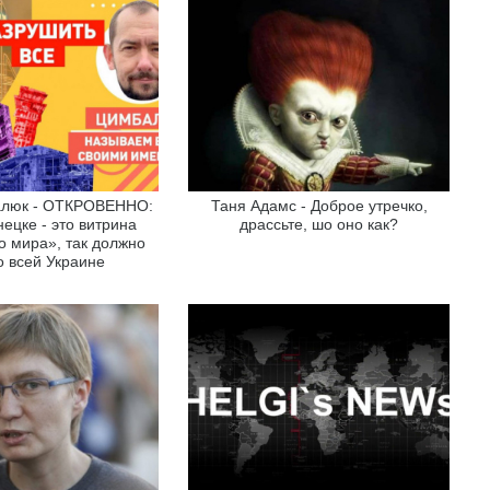
алюк - ОТКРОВЕННО:
Таня Адамс - Доброе утречко,
ецке - это витрина
драссьте, шо оно как?
о мира», так должно
о всей Украине