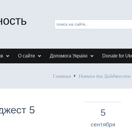
ность
ив
О сайте
Допомога Україні
Donate for Uk
Главная
Новини та Дайджести
джест 5
5
сентября