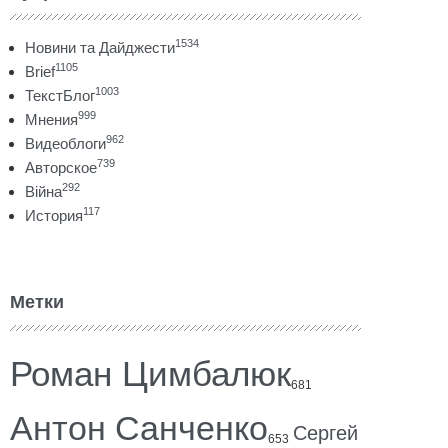
1534
Новини та Дайджести
1105
Brief
1003
ТекстБлог
999
Мнения
962
Видеоблоги
739
Авторское
292
Війна
117
История
Метки
Роман Цимбалюк
681
Антон Санченко
Сергей
653