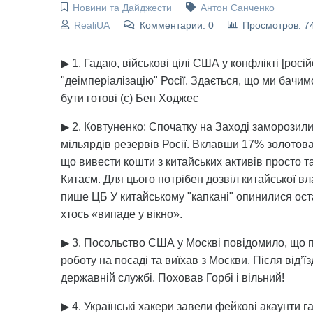
Новини та Дайджести
Антон Санченко
RealiUA
Комментарии: 0
Просмотров: 7
▶ 1. Гадаю, військові цілі США у конфлікті [росі
"деімперіалізацію" Росії. Здається, що ми бачим
бути готові (с) Бен Ходжес
▶ 2. Ковтуненко: Спочатку на Заході заморозили
мільярдів резервів Росії. Вклавши 17% золотова
що вивести кошти з китайських активів просто 
Китаєм. Для цього потрібен дозвіл китайської вл
пише ЦБ У китайському "капкані" опинилися ост
хтось «випаде у вікно».
▶ 3. Посольство США у Москві повідомило, що 
роботу на посаді та виїхав з Москви. Після від’
державній службі. Поховав Горбі і вільний!
▶ 4. Українські хакери завели фейкові акаунти г