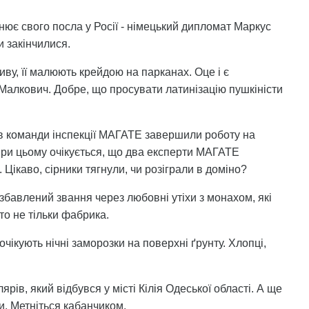
ює свого посла у Росії - німецький дипломат Маркус
 закінчилися.
иву, її малюють крейдою на парканах. Оце і є
ав Малкович. Добре, що просувати латинізацію пушкіністи
ів команди інспекції МАГАТЕ завершили роботу на
 При цьому очікується, що два експерти МАГАТЕ
Цікаво, сірники тягнули, чи розіграли в доміно?
бавлений звання через любовні утіхи з монахом, які
 то не тільки фабрика.
очікують нічні заморозки на поверхні ґрунту. Хлопці,
рів, який відбувся у місті Кілія Одеської області. А ще
ри. Метніться кабанчиком.