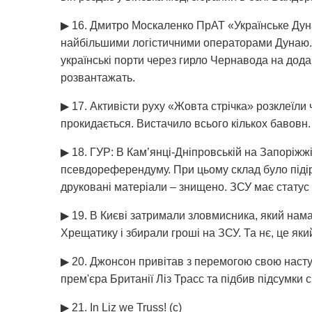
▶ 16. Дмитро Москаленко ПрАТ «Українське Дун
найбільшими логістичними операторами Дунаю. 
українські порти через гирло Чернавода на дода
розвантажать.
▶ 17. Активісти руху «Жовта стрічка» розклеїли ч
прокидається. Вистачило всього кількох бавовн.
▶ 18. ГУР: В Кам’янці-Дніпровській на Запоріж
псевдореферендуму. При цьому склад було піді
друковані матеріали – знищено. ЗСУ має статус 
▶ 19. В Києві затримали зловмисника, який нама
Хрещатику і збирали гроші на ЗСУ. Та нє, це яки
▶ 20. Джонсон привітав з перемогою свою насту
прем'єра Британії Ліз Трасс та підбив підсумки св
▶ 21. In Liz we Truss! (с)