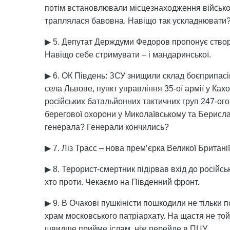
потім встановлювали місцезнаходження військови
траплялася бавовна. Навіщо так ускладнювати? 
▶ 5. Депутат Держдуми Федоров пропонує створи
Навіщо себе стримувати – і мандаринської.
▶ 6. ОК Південь: ЗСУ знищили склад боєприпасі
села Львове, пункт управління 35-ої армії у Ка
російських батальйонних тактичних груп 247-ого
берегової охорони у Миколаївському та Берисла
генерала? Генерали кончились?
▶ 7. Ліз Трасс – нова прем’єрка Великої Британі
▶ 8. Терорист-смертник підірвав вхід до російс
хто проти. Чекаємо на Південний фронт.
▶ 9. В Очакові пушкіністи пошкодили не тільки 
храм московського патріархату. На щастя не той
швидше прийме іслам, ніж перейде в ПЦУ.