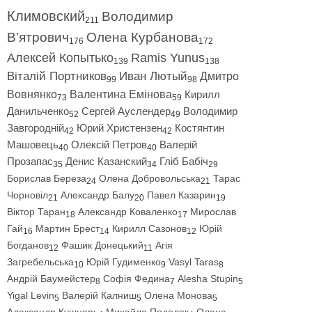
Климовский
Володимир
211
В’ятрович
Олена Курбанова
176
172
Алексей Копытько
Ramis Yunus
139
138
Віталій Портников
Иван Лютый
Дмитро
99
98
Вовнянко
Валентина Емінова
Кирилл
73
59
Данильченко
Сергей Ауслендер
Володимир
52
49
Завгородній
Юрий Христензен
Костянтин
42
42
Машовець
Олексій Петров
Валерій
40
40
Прозапас
Денис Казанский
Гліб Бабіч
35
34
29
Борислав Береза
Олена Добровольська
Тарас
24
21
Чорновіл
Александр Балу
Павел Казарин
21
20
19
Віктор Таран
Александр Коваленко
Мирослав
18
17
Гай
Мартин Брест
Кирилл Сазонов
Юрій
16
14
12
Богданов
Фашик Донецький
Агія
12
11
Загребельська
Юрій Гудименко
Vasyl Taras
10
9
8
Андрій Баумейстер
Софія Федина
Alesha Stupin
8
7
5
Yigal Levin
Валерій Калниш
Олена Монова
5
5
5
Александр Кушнарь
Михайло Подоляк
Олена