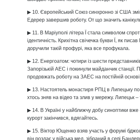
▶ 10. Європейський Союз синхронно зі США змін
Едерер завершив роботу. От що значить канікули
▶ 11. В Маріуполі літера Ї стала символом спрот
ідентичність. Крихітна свічечка букви Ї, як пис
доручили такій профурі, яка все профукала.
▶ 12. Енергоатом: чотири із шести представник
Запорізькій АЕС і покинули майданчик станції.
продовжать роботу на ЗАЕС на постійній основі. 
▶ 13. Настоятель монастиря РПЦ в Липецьку поз
хтось зняв на відео та злив у мережу. Липецьк –
▶ 14. В Україні у найближчу добу синоптики вже 
курорт закінчився, вдягайтесь.
▶ 15. Віктор Ющенко взяв участь у форумі бджоля
він роздає у війська мед, зібраний в селі Банде