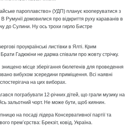
айське пароплавство» (УДП) планує кооперуватися з
В Румунії домовилися про відкриття руху караванів в
чу до Сулини. Ну ось трохи гирло Бистре
ергові проукраїнські листівки в Ялті. Крим
 Брати Гадюкіни не дарма співали про жовту стрічку.
жі знищено місце зберігання бюлетенів для проведення
рвано вибухом зсередини приміщення. Всі наявні
спостерігача на цих виборах.
гався пограбувати 12-річних дітей, що грали музику на
йсь зальотний чорт. Не може бути, щоб киянин.
пницю на посаді лідера Консервативної партії та
ого прем’єрства: Брекзіт, ковід, Україна.