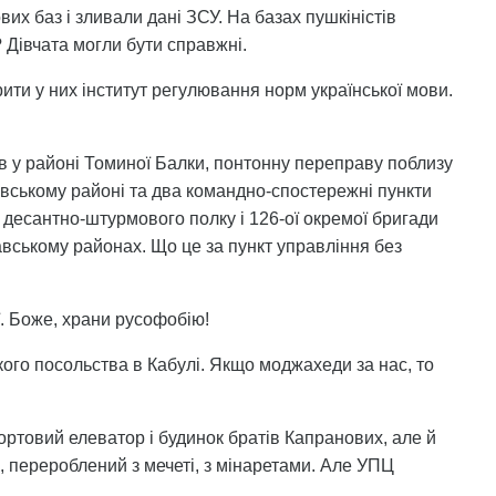
х баз і зливали дані ЗСУ. На базах пушкіністів
Дівчата могли бути справжні.
ти у них інститут регулювання норм української мови.
в у районі Томиної Балки, понтонну переправу поблизу
ховському районі та два командно-спостережні пункти
 десантно-штурмового полку і 126-ої окремої бригади
вському районах. Що це за пункт управління без
ї. Боже, храни русофобію!
ького посольства в Кабулі. Якщо моджахеди за нас, то
портовий елеватор і будинок братів Капранових, але й
, перероблений з мечеті, з мінаретами. Але УПЦ