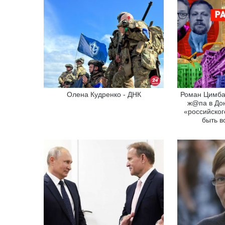
Олена Кудренко - ДНК
Роман Цимб
ж@па в Дон
«российског
быть в