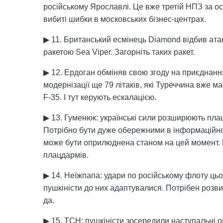
російському Ярославлі. Це вже третій НПЗ за ос
вибиті шибки в московських бізнес-центрах.
▶ 11. Британський есмінець Diamond відбив атак
ракетою Sea Viper. Загорніть таких ракет.
▶ 12. Ердоган обміняв свою згоду на приєднан
модернізації ще 79 літаків, які Туреччина вже 
F-35. І тут керують ескалацією.
▶ 13. Гуменюк: українські сили розширюють плац
Потрібно бути дуже обережними в інформаційно
може бути оприлюднена станом на цей момент. 
плацдармів.
▶ 14. Неїжпапа: удари по російському флоту цьо
пушкіністи до них адаптувалися. Потрібен розвит
да.
▶ 15. ТСН: пушкіністи зосередили наступальні о