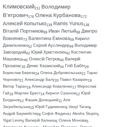
Климовский
Володимир
211
В’ятрович
Олена Курбанова
176
172
Алексей Копытько
Ramis Yunus
139
138
Віталій Портников
Иван Лютый
Дмитро
99
98
Вовнянко
Валентина Емінова
Кирилл
73
59
Данильченко
Сергей Ауслендер
Володимир
52
49
Завгородній
Юрий Христензен
Костянтин
42
42
Машовець
Олексій Петров
Валерій
40
40
Прозапас
Денис Казанский
Гліб Бабіч
35
34
29
Борислав Береза
Олена Добровольська
Тарас
24
21
Чорновіл
Александр Балу
Павел Казарин
21
20
19
Віктор Таран
Александр Коваленко
Мирослав
18
17
Гай
Мартин Брест
Кирилл Сазонов
Юрій
16
14
12
Богданов
Фашик Донецький
Агія
12
11
Загребельська
Юрій Гудименко
Vasyl Taras
10
9
8
Андрій Баумейстер
Софія Федина
Alesha Stupin
8
7
5
Yigal Levin
Валерій Калниш
Олена Монова
5
5
5
Александр Кушнарь
Михайло Подоляк
Олена