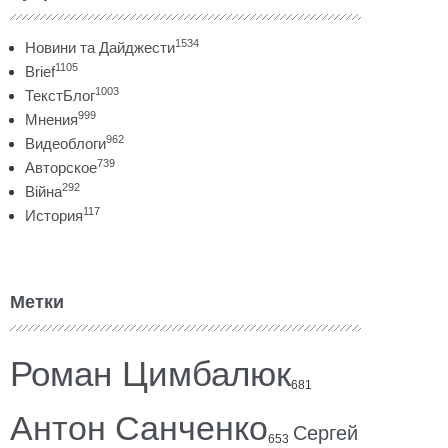
1534
Новини та Дайджести
1105
Brief
1003
ТекстБлог
999
Мнения
962
Видеоблоги
739
Авторское
292
Війна
117
История
Метки
Роман Цимбалюк
681
Антон Санченко
Сергей
653