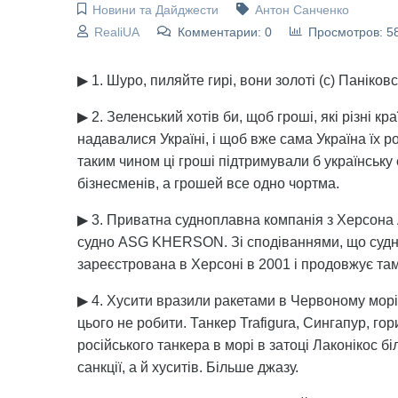
Новини та Дайджести
Антон Санченко
RealiUA
Комментарии: 0
Просмотров: 5
▶ 1. Шуро, пиляйте гирі, вони золоті (с) Паніков
▶ 2. Зеленський хотів би, щоб гроші, які різні 
надавалися Україні, і щоб вже сама Україна їх 
таким чином ці гроші підтримували б українську 
бізнесменів, а грошей все одно чортма.
▶ 3. Приватна судноплавна компанія з Херсона 
судно ASG KHERSON. Зі сподіваннями, що судно
зареєстрована в Херсоні в 2001 і продовжує та
▶ 4. Хусити вразили ракетами в Червоному морі
цього не робити. Танкер Trafigura, Сингапур, го
російського танкера в морі в затоці Лаконікос біл
санкції, а й хуситів. Більше джазу.