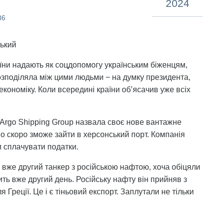
2024
86
ський
країни надають як соцдопомогу українським біженцям,
розподіляла між цими людьми − на думку президента,
економіку. Коли всередині країни об’ясачив уже всіх
Argo Shipping Group назвала своє нове вантажне
 скоро зможе зайти в херсонський порт. Компанія
м сплачувати податки.
 вже другий танкер з російською нафтою, хоча обіцяли
рить вже другий день. Російську нафту він прийняв з
я Греції. Це і є тіньовий експорт. Заплутали не тільки