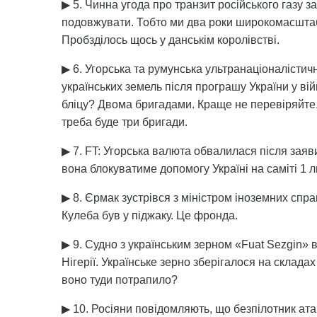
▶ 5. Чинна угода про транзит російського газу зак
подовжувати. Тобто ми два роки широкомасштаб
Пробзділось щось у данськім королівстві.
▶ 6. Угорська та румунська ультранаціоналістич
українських земель після програшу України у ві
бліцу? Двома бригадами. Краще не перевіряйте.
треба буде три бригади.
▶ 7. FT: Угорська валюта обвалилася після заяв
вона блокуватиме допомогу Україні на саміті 1 л
▶ 8. Єрмак зустрівся з міністром іноземних спр
Кулеба був у піджаку. Це фронда.
▶ 9. Судно з українським зерном «Fuat Sezgin» 
Нігерії. Українське зерно зберігалося на склада
воно туди потрапило?
▶ 10. Росіяни повідомляють, що безпілотник 