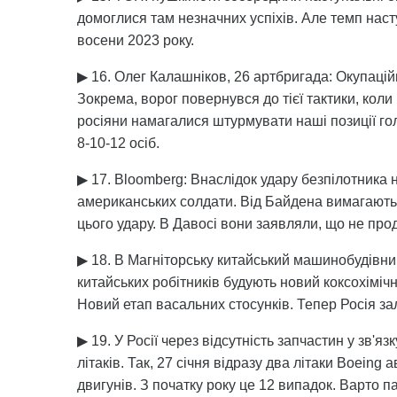
домоглися там незначних успіхів. Але темп наст
восени 2023 року.
▶ 16. Олег Калашніков, 26 артбригада: Окупаційн
Зокрема, ворог повернувся до тієї тактики, коли
росіяни намагалися штурмувати наші позиції г
8-10-12 осіб.
▶ 17. Bloomberg: Внаслідок удару безпілотника 
американських солдати. Від Байдена вимагають 
цього удару. В Давосі вони заявляли, що не про
▶ 18. В Магніторську китайський машинобудівний 
китайських робітників будують новий коксохіміч
Новий етап васальних стосунків. Тепер Росія за
▶ 19. У Росії через відсутність запчастин у зв'я
літаків. Так, 27 січня відразу два літаки Boeing
двигунів. З початку року це 12 випадок. Варто п