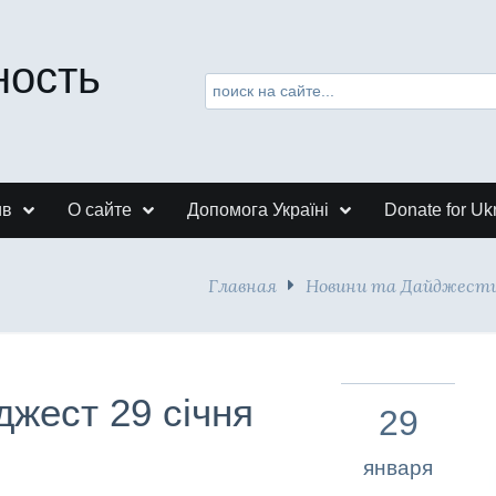
ность
ив
О сайте
Допомога Україні
Donate for Uk
Главная
Новини та Дайджест
джест 29 січня
29
января