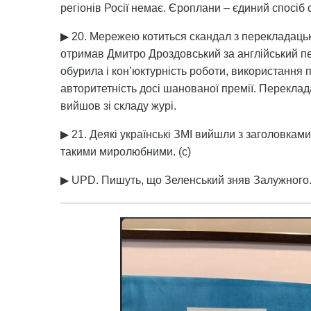
регіонів Росії немає. Єроплани – єдиний спосіб
▶ 20. Мережею котиться скандал з перекладацьк
отримав Дмитро Дроздовський за англійський пе
обурила і кон’юктурність роботи, використання по
авторитетність досі шанованої премії. Перекла
вийшов зі складу журі.
▶ 21. Деякі українські ЗМІ вийшли з заголовкам
такими миролюбними. (с)
▶ UPD. Пишуть, що Зеленський зняв Залужного