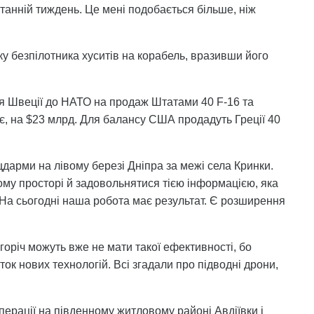
танній тиждень. Це мені подобається більше, ніж
у безпілотника хуситів на корабель, вразивши його
ня Швеції до НАТО на продаж Штатами 40 F-16 та
має, на $23 млрд. Для балансу США продадуть Греції 40
дарми на лівому березі Дніпра за межі села Кринки.
му просторі й задовольнятися тією інформацією, яка
На сьогодні наша робота має результат. Є розширення
горіч можуть вже не мати такої ефективності, бо
ок нових технологій. Всі згадали про підводні дрони,
перації на південному житловому районі Авдіївки і