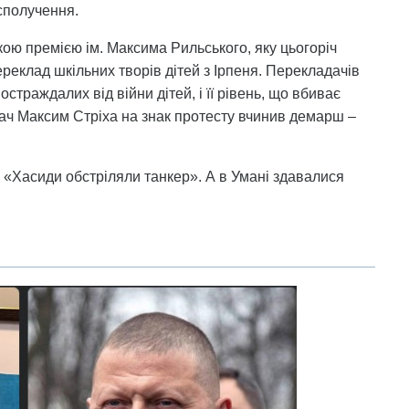
 сполучення.
ою премією ім. Максима Рильського, яку цьогоріч
реклад шкільних творів дітей з Ірпеня. Перекладачів
страждалих від війни дітей, і її рівень, що вбиває
дач Максим Стріха на знак протесту вчинив демарш –
и «Хасиди обстріляли танкер». А в Умані здавалися
.