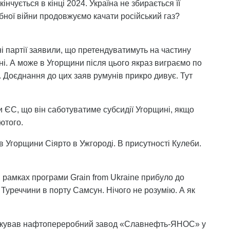
інчується в кінці 2024. Україна не збирається її
ної війни продовжуємо качати російський газ?
ні партії заявили, що претендуватимуть на частину
йні. А може в Угорщини після цього якраз виграємо по
 Доєднання до цих заяв румунів прикро дивує. Тут
и ЄС, що він саботуватиме субсидії Угорщині, якщо
ютого.
ав Угорщини Сіярто в Ужгороді. В присутності Кулеби.
в рамках програми Grain from Ukraine прибуло до
х Туреччини в порту Самсун. Нічого не розумію. А як
атакував нафтопереробний завод «Славнефть-ЯНОС» у