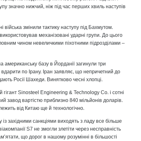
упу значно нижчий, ніж під час перших хвиль наступів
і війська змінили тактику наступу під Бахмутом.
 використовував механізовані ударні групи. До цього
оловним чином невеличкими піхотними підрозділами –
на американську базу в Йорданії загинули три
вдарити по Ірану. Іран заявляє, що непричетний до
дають Росії Шахеди. Винятково чесні хлопці.
гігант Sinosteel Engineering & Technology Co. і сотні
ний завод вартістю приблизно 840 мільйонів доларів.
лежить від Китаю ще й технологічно.
зку із західними санкціями виходять з ладу все більше
 авіакомпанії S7 не змогли злетіти через несправність
ам’ятати, що дорог в нашому розумінні в більшості