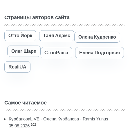
Страницы авторов сайта
Отто Йорк
Таня Адамс
Олена Кудренко
Олег Шарп
СтопРаша
Елена Подгорная
RealiUA
Самое читаемое
КурбановаLIVE - Олена Курбанова - Ramis Yunus
102
05.08.2026