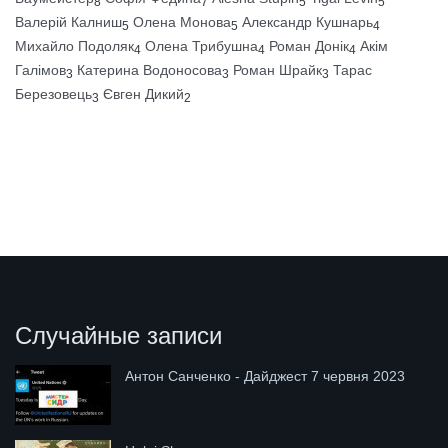
8
7
5
5
Валерій Калниш
Олена Монова
Александр Кушнарь
5
5
4
Михайло Подоляк
Олена Трибушна
Роман Донік
Акім
4
4
4
Галімов
Катерина Водоносова
Роман Шрайк
Тарас
3
3
3
Березовець
Євген Дикий
3
2
Случайные записи
Антон Санченко - Дайджест 7 червня 2023