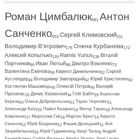
Роман Цимбалюк
Антон
681
Санченко
Сергей Климовский
653
211
Володимир В’ятрович
Олена Курбанова
176
172
Алексей Копытько
Ramis Yunus
Віталій
139
138
Портников
Иван Лютый
Дмитро Вовнянко
99
98
73
Валентина Емінова
Кирилл Данильченко
Сергей
59
52
Ауслендер
Володимир Завгородній
Юрий Христензен
49
42
42
Костянтин Машовець
Олексій Петров
Валерій
40
40
Прозапас
Денис Казанский
Гліб Бабіч
Борислав
35
34
29
Береза
Олена Добровольська
Тарас Чорновіл
24
21
21
Александр Балу
Павел Казарин
Віктор Таран
Александр
20
19
18
Коваленко
Мирослав Гай
Мартин Брест
Кирилл
17
16
14
Сазонов
Юрій Богданов
Фашик Донецький
Агія
12
12
11
Загребельська
Юрій Гудименко
Vasyl Taras
Андрій
10
9
8
Баумейстер
Софія Федина
Alesha Stupin
Yigal Levin