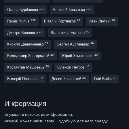
172
139
Олена Курбанова
Алексей Копытько
138
99
98
Ramis Yunus
Віталій Портников
Иван Лютый
73
59
Дмитро Вовнянко
Валентина Емінова
52
49
Кирилл Данильченко
Сергей Ауслендер
42
42
Володимир Завгородній
Юрий Христензен
40
40
Костянтин Машовець
Олексій Петров
35
34
29
Валерій Прозапас
Денис Казанский
Гліб Бабіч
Информация
Блуждая в потоках дезинформации,
каждый может найти свою… удобную для него правду.