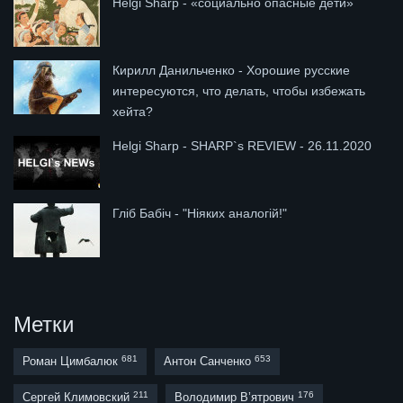
Helgi Sharp - «социально опасные дети»
Кирилл Данильченко - Хорошие русские
интересуются, что делать, чтобы избежать
хейта?
Helgi Sharp - SHARP`s REVIEW - 26.11.2020
Гліб Бабіч - "Ніяких аналогій!"
Метки
681
653
Роман Цимбалюк
Антон Санченко
211
176
Сергей Климовский
Володимир В’ятрович