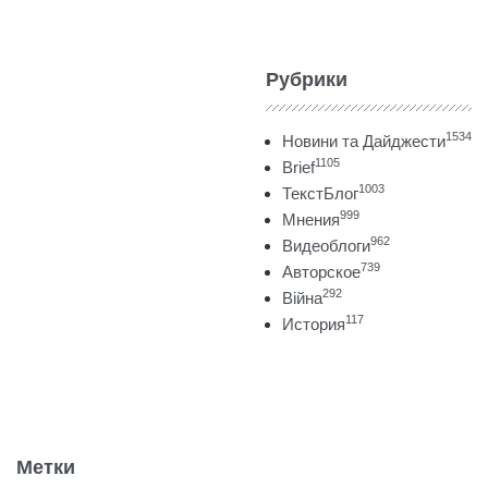
Рубрики
1534
Новини та Дайджести
1105
Brief
1003
ТекстБлог
999
Мнения
962
Видеоблоги
739
Авторское
292
Війна
117
История
Метки