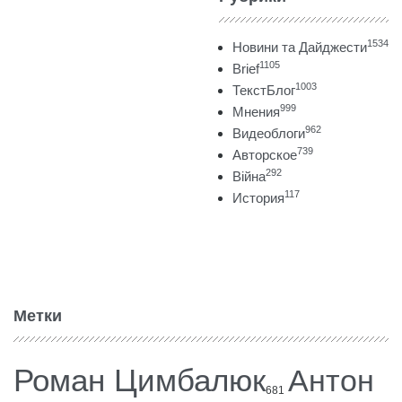
1534
Новини та Дайджести
1105
Brief
1003
ТекстБлог
999
Мнения
962
Видеоблоги
739
Авторское
292
Війна
117
История
Метки
Роман Цимбалюк
Антон
681