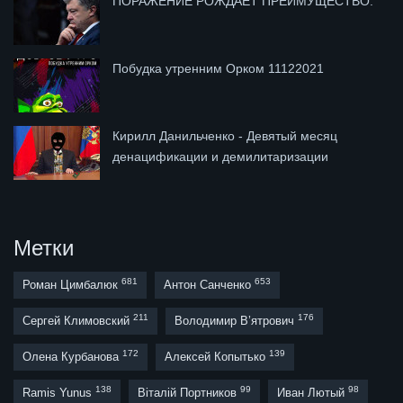
ПОРАЖЕНИЕ РОЖДАЕТ ПРЕИМУЩЕСТВО.
Побудка утренним Орком 11122021
Кирилл Данильченко - Девятый месяц
денацификации и демилитаризации
Метки
681
653
Роман Цимбалюк
Антон Санченко
211
176
Сергей Климовский
Володимир В’ятрович
172
139
Олена Курбанова
Алексей Копытько
138
99
98
Ramis Yunus
Віталій Портников
Иван Лютый