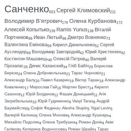
Санченко
Сергей Климовский
653
211
Володимир В’ятрович
Олена Курбанова
176
172
Алексей Копытько
Ramis Yunus
Віталій
139
138
Портников
Иван Лютый
Дмитро Вовнянко
99
98
73
Валентина Емінова
Кирилл Данильченко
Сергей
59
52
Ауслендер
Володимир Завгородній
Юрий Христензен
49
42
42
Костянтин Машовець
Олексій Петров
Валерій
40
40
Прозапас
Денис Казанский
Гліб Бабіч
Борислав
35
34
29
Береза
Олена Добровольська
Тарас Чорновіл
24
21
21
Александр Балу
Павел Казарин
Віктор Таран
Александр
20
19
18
Коваленко
Мирослав Гай
Мартин Брест
Кирилл
17
16
14
Сазонов
Юрій Богданов
Фашик Донецький
Агія
12
12
11
Загребельська
Юрій Гудименко
Vasyl Taras
Андрій
10
9
8
Баумейстер
Софія Федина
Alesha Stupin
Yigal Levin
8
7
5
5
Валерій Калниш
Олена Монова
Александр Кушнарь
5
5
4
Михайло Подоляк
Олена Трибушна
Роман Донік
Акім
4
4
4
Галімов
Катерина Водоносова
Роман Шрайк
Тарас
3
3
3