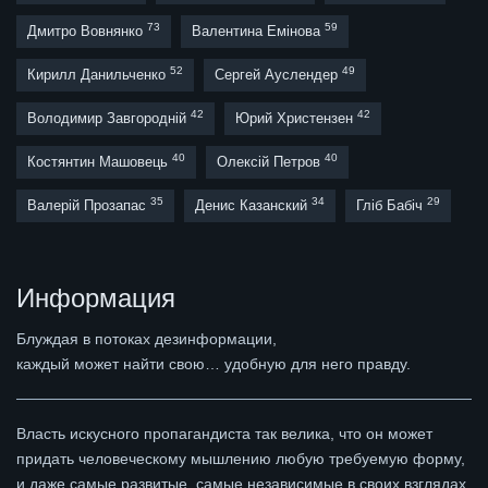
73
59
Дмитро Вовнянко
Валентина Емінова
52
49
Кирилл Данильченко
Сергей Ауслендер
42
42
Володимир Завгородній
Юрий Христензен
40
40
Костянтин Машовець
Олексій Петров
35
34
29
Валерій Прозапас
Денис Казанский
Гліб Бабіч
Информация
Блуждая в потоках дезинформации,
каждый может найти свою… удобную для него правду.
Власть искусного пропагандиста так велика, что он может
придать человеческому мышлению любую требуемую форму,
и даже самые развитые, самые независимые в своих взглядах