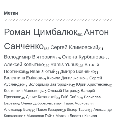
Метки
Роман Цимбалюк
Антон
681
Санченко
Сергей Климовский
653
211
Володимир В’ятрович
Олена Курбанова
176
172
Алексей Копытько
Ramis Yunus
Віталій
139
138
Портников
Иван Лютый
Дмитро Вовнянко
99
98
73
Валентина Емінова
Кирилл Данильченко
Сергей
59
52
Ауслендер
Володимир Завгородній
Юрий Христензен
49
42
42
Костянтин Машовець
Олексій Петров
Валерій
40
40
Прозапас
Денис Казанский
Гліб Бабіч
Борислав
35
34
29
Береза
Олена Добровольська
Тарас Чорновіл
24
21
21
Александр Балу
Павел Казарин
Віктор Таран
Александр
20
19
18
Коваленко
Мирослав Гай
Мартин Брест
Кирилл
17
16
14