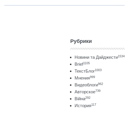
Рубрики
1534
Новини та Дайджести
1105
Brief
1003
ТекстБлог
999
Мнения
962
Видеоблоги
739
Авторское
292
Війна
117
История