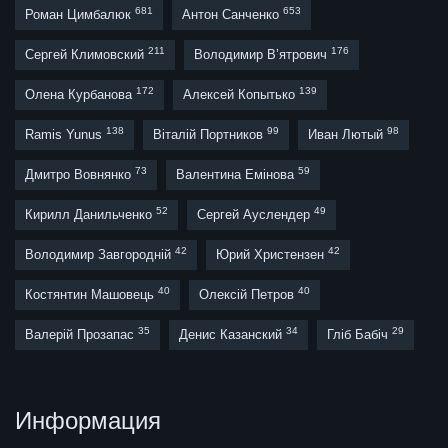
681
653
Роман Цимбалюк
Антон Санченко
211
176
Сергей Климовский
Володимир В’ятрович
172
139
Олена Курбанова
Алексей Копытько
138
99
98
Ramis Yunus
Віталій Портников
Иван Лютый
73
59
Дмитро Вовнянко
Валентина Емінова
52
49
Кирилл Данильченко
Сергей Ауслендер
42
42
Володимир Завгородній
Юрий Христензен
40
40
Костянтин Машовець
Олексій Петров
35
34
29
Валерій Прозапас
Денис Казанский
Гліб Бабіч
Информация