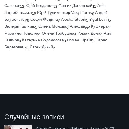
Сазонов
Юрій Богданов
Фашик Донецький
Агія
12
12
11
Загребельська
Юрій Гудименко
Vasyl Taras
Андрій
10
9
8
Баумейстер
Софія Федина
Alesha Stupin
Yigal Levin
8
7
5
5
Валерій Калниш
Олена Монова
Александр Кушнарь
5
5
4
Михайло Подоляк
Олена Трибушна
Роман Донік
Акім
4
4
4
Галімов
Катерина Водоносова
Роман Шрайк
Тарас
3
3
3
Березовець
Євген Дикий
3
2
Случайные записи
Антон Санченко - Дайджест 3 квітня 2023