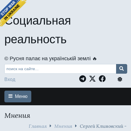
Социальная
реальность
©️ Русня палає на українській землі 🔥
Вход
Меню
Мнения
Главная
Мнения
Сергей Климовский -