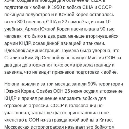
хочет создавать поводы для обвинений США в
подготовке к войне. К 1950 г. войска США и СССР
покинули полуостров и в Южной Корее оставалось
всего 300 военных США и 22 самолёта, из них 10
учебных. Армия Южной Кореи насчитывала 90 тыс.
человек, что было в два раза меньше вторгнувшейся
армии КНДР, оснащённой авиацией и танками.
Вдобавок администрация Трумэна была уверена, что
Сталин и Ким Ир Сен войну не начнут. Миссия ООН за
два дня до вторжения тоже осматривала границу и
заявила, что не видит признаков подготовки к войне.
Но они начали и за три месяца заняли 90% территории
Южной Кореи. Совбез ООН 25 июня осудил вторжение
КНДР и принял решение направить войска для
отражения агрессии. СССР в голосовании не
участвовал, так как де-факто приостановил своё
членство в ООН из-за гражданской войны в Китае.
Московская историография называет это бойкотом