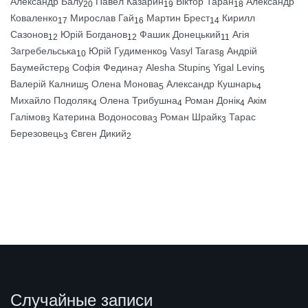
Александр Балу
Павел Казарин
Віктор Таран
Александр
20
19
18
Коваленко
Мирослав Гай
Мартин Брест
Кирилл
17
16
14
Сазонов
Юрій Богданов
Фашик Донецький
Агія
12
12
11
Загребельська
Юрій Гудименко
Vasyl Taras
Андрій
10
9
8
Баумейстер
Софія Федина
Alesha Stupin
Yigal Levin
8
7
5
5
Валерій Калниш
Олена Монова
Александр Кушнарь
5
5
4
Михайло Подоляк
Олена Трибушна
Роман Донік
Акім
4
4
4
Галімов
Катерина Водоносова
Роман Шрайк
Тарас
3
3
3
Березовець
Євген Дикий
3
2
Случайные записи