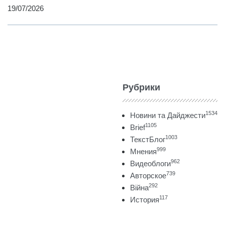
19/07/2026
Рубрики
1534
Новини та Дайджести
1105
Brief
1003
ТекстБлог
999
Мнения
962
Видеоблоги
739
Авторское
292
Війна
117
История