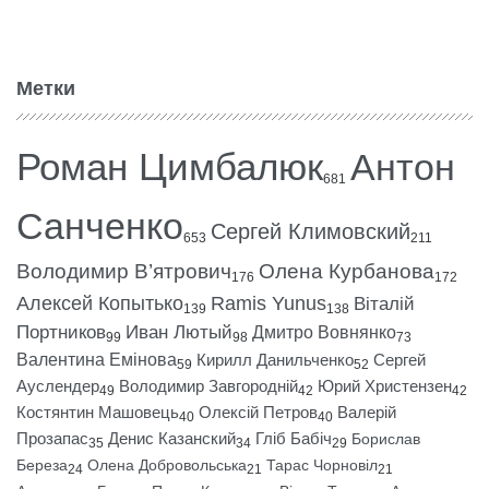
Метки
Роман Цимбалюк
Антон
681
Санченко
Сергей Климовский
653
211
Володимир В’ятрович
Олена Курбанова
176
172
Алексей Копытько
Ramis Yunus
Віталій
139
138
Портников
Иван Лютый
Дмитро Вовнянко
99
98
73
Валентина Емінова
Кирилл Данильченко
Сергей
59
52
Ауслендер
Володимир Завгородній
Юрий Христензен
49
42
42
Костянтин Машовець
Олексій Петров
Валерій
40
40
Прозапас
Денис Казанский
Гліб Бабіч
Борислав
35
34
29
Береза
Олена Добровольська
Тарас Чорновіл
24
21
21