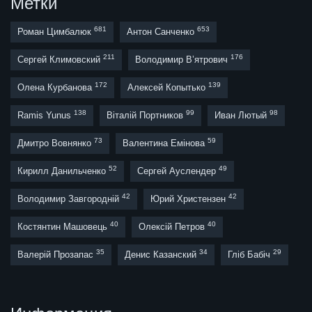
Метки
681
653
Роман Цимбалюк
Антон Санченко
211
176
Сергей Климовский
Володимир В’ятрович
172
139
Олена Курбанова
Алексей Копытько
138
99
98
Ramis Yunus
Віталій Портников
Иван Лютый
73
59
Дмитро Вовнянко
Валентина Емінова
52
49
Кирилл Данильченко
Сергей Ауслендер
42
42
Володимир Завгородній
Юрий Христензен
40
40
Костянтин Машовець
Олексій Петров
35
34
29
Валерій Прозапас
Денис Казанский
Гліб Бабіч