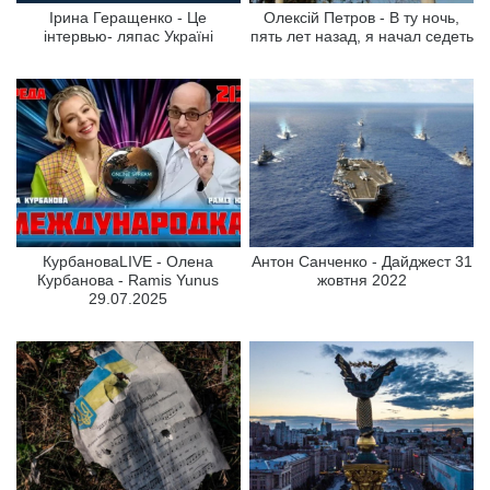
Ірина Геращенко - Це
Олексій Петров - В ту ночь,
інтервью- ляпас Україні
пять лет назад, я начал седеть
КурбановаLIVE - Олена
Антон Санченко - Дайджест 31
Курбанова - Ramis Yunus
жовтня 2022
29.07.2025