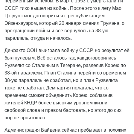
переменным успехом. В марте 1953 г. умер Сталин и
СССР тихо вышел из войны. После этого к лету Мао
Цзэдун смог договориться с республиканцем
Эйзенхауэром, который 20 января сменил Трумэна, о
прекращении войны и всё вернулось на 38-ую
параллель, откуда и началось.
Де-факто ООН выиграла войну у СССР, но результат её
был нулевым. Всё осталось так, как договорились
Рузвельт со Сталиным в Тегеране, разделив Корею по
38-ой параллели. План Сталина перейти со временем
38-ую параллель не сработал, но и план Рузвельта
тоже не сработал. Демпартия полагала, что со
временем сможет объединить Корею, соблазнив
жителей КНДР более высоким уровнем жизни,
свободой слова и правом бастовать, но этого до сих
пор не произошло.
Администрация Байдена сейчас пребывает в похожих