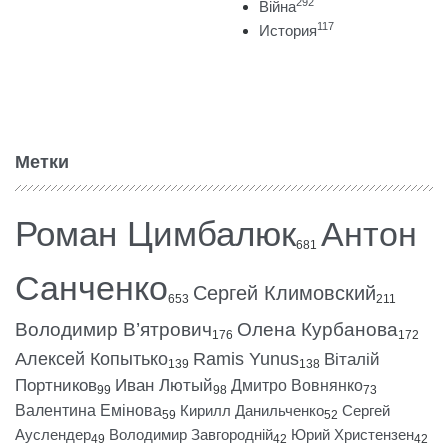
292
Війна
117
История
Метки
Роман Цимбалюк
Антон
681
Санченко
Сергей Климовский
653
211
Володимир В’ятрович
Олена Курбанова
176
172
Алексей Копытько
Ramis Yunus
Віталій
139
138
Портников
Иван Лютый
Дмитро Вовнянко
99
98
73
Валентина Емінова
Кирилл Данильченко
Сергей
59
52
Ауслендер
Володимир Завгородній
Юрий Христензен
49
42
42