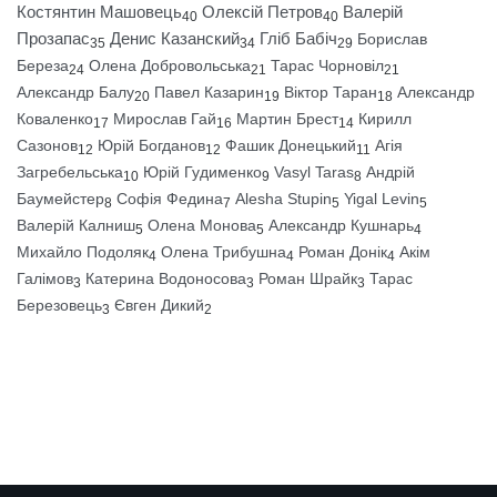
Костянтин Машовець
Олексій Петров
Валерій
40
40
Прозапас
Денис Казанский
Гліб Бабіч
Борислав
35
34
29
Береза
Олена Добровольська
Тарас Чорновіл
24
21
21
Александр Балу
Павел Казарин
Віктор Таран
Александр
20
19
18
Коваленко
Мирослав Гай
Мартин Брест
Кирилл
17
16
14
Сазонов
Юрій Богданов
Фашик Донецький
Агія
12
12
11
Загребельська
Юрій Гудименко
Vasyl Taras
Андрій
10
9
8
Баумейстер
Софія Федина
Alesha Stupin
Yigal Levin
8
7
5
5
Валерій Калниш
Олена Монова
Александр Кушнарь
5
5
4
Михайло Подоляк
Олена Трибушна
Роман Донік
Акім
4
4
4
Галімов
Катерина Водоносова
Роман Шрайк
Тарас
3
3
3
Березовець
Євген Дикий
3
2