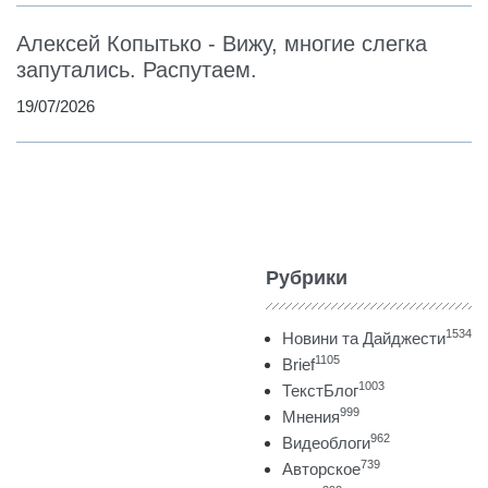
Алексей Копытько - Вижу, многие слегка
запутались. Распутаем.
19/07/2026
Рубрики
1534
Новини та Дайджести
1105
Brief
1003
ТекстБлог
999
Мнения
962
Видеоблоги
739
Авторское