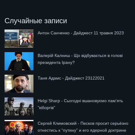
Случайные записи
Антон Санченко - Дайджест 11 травня 2023
Валерій Калниш - Що відбувається в голові
президента Ірану?
Таня Адамс - Дайджест 23122021
Helgi Sharp - Сьогодні вшановуємо пам'ять
"кіборгів"
Сергей Климовский - Песков просит серьёзно
отнестись к “путину” и его ядерной доктрине