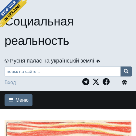
Социальная
реальность
©️ Русня палає на українській землі 🔥
Вход
Меню