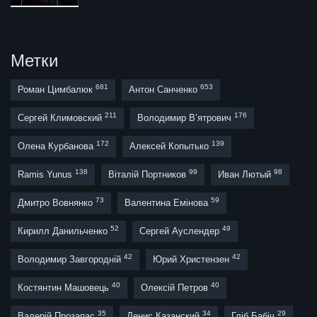
Метки
681
653
Роман Цимбалюк
Антон Санченко
211
176
Сергей Климовский
Володимир В’ятрович
172
139
Олена Курбанова
Алексей Копытько
138
99
98
Ramis Yunus
Віталій Портников
Иван Лютый
73
59
Дмитро Вовнянко
Валентина Емінова
52
49
Кирилл Данильченко
Сергей Ауслендер
42
42
Володимир Завгородній
Юрий Христензен
40
40
Костянтин Машовець
Олексій Петров
35
34
29
Валерій Прозапас
Денис Казанский
Гліб Бабіч