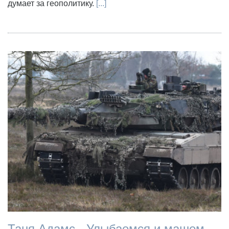
думает за геополитику.
[...]
Таня Адамс - Улыбаемся и машем