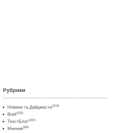
Рубрики
1534
Новини та Дайджести
1105
Brief
1003
ТекстБлог
999
Мнения