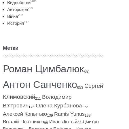
962
Видеоблоги
739
Авторское
292
Війна
117
История
Метки
Роман Цимбалюк
681
Антон Санченко
Сергей
653
Климовский
Володимир
211
В’ятрович
Олена Курбанова
176
172
Алексей Копытько
Ramis Yunus
139
138
Віталій Портников
Иван Лютый
Дмитро
99
98