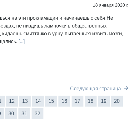
18 января 2020 г.
шься на эти прокламации и начинаешь с себя.Не
ъездах, не пиздишь лампочки в общественных
 кидаешь смиттячко в урну, пытаешься извить мозги,
щались.
[...]
Следующая страница
1
12
13
14
15
16
17
18
19
20
9
30
31
32