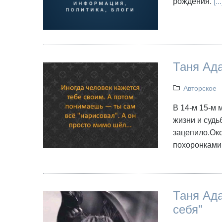
рождения.
[...
Таня Ада
Авторское
В 14-м 15-м 
жизни и судь
зацепило.Око
похоронкам
Таня Ада
себя"