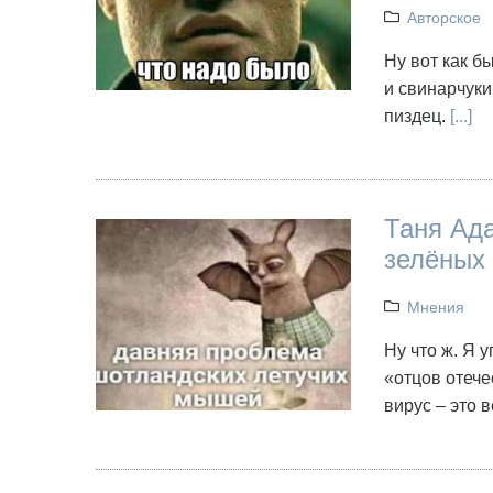
Авторское
Ну вот как б
и свинарчуки,
пиздец.
[...]
Таня Ада
зелёных 
Мнения
Ну что ж. Я 
«отцов отече
вирус – это 