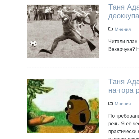
Таня Ада
деоккуп
Мнения
Читали план
Вакарчука? Н
Таня Ада
на-гора 
Мнения
По требован
речь. Я её ч
практически 