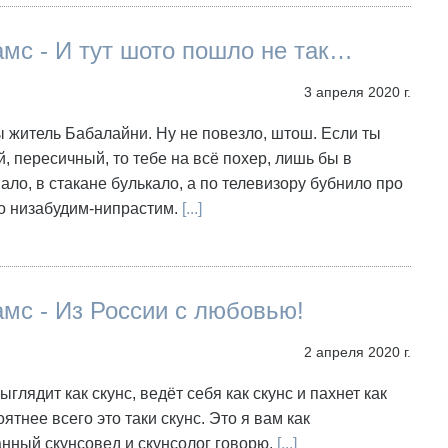
мс - И тут шото пошло не так…
3 апреля 2020 г.
 житель Бабалайни. Ну не повезло, штош. Если ты
й, пересичный, то тебе на всё похер, лишь бы в
ало, в стакане булькало, а по телевизору бубнило про
о низабудим-нипрастим.
[...]
мс - Из России с любовью!
2 апреля 2020 г.
ыглядит как скунс, ведёт себя как скунс и пахнет как
оятнее всего это таки скунс. Это я вам как
нный скунсовед и скунсолог говорю.
[...]