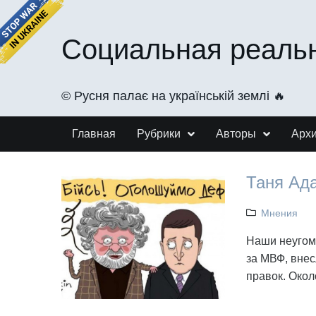
Социальная реаль
©️ Русня палає на українській землі 🔥
Главная
Рубрики
Авторы
Арх
Таня Ад
Мнения
Наши неугомо
за МВФ, внес
правок. Окол