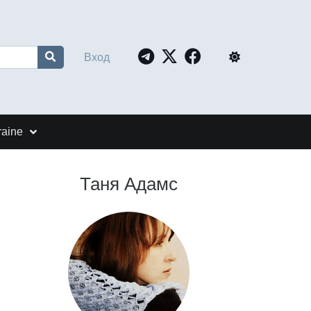
Вход
raine
Таня Адамс