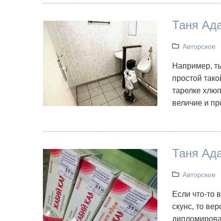
Таня Ада
Авторское
Например, ты
простой тако
тарелке хлюп
величие и пр
Таня Ада
Авторское
Если что-то в
скунс, то вер
дипломирова