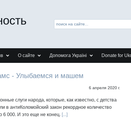
ность
ив
О сайте
Допомога Україні
Donate for Uk
амс - Улыбаемся и машем
6 апреля 2020 г.
нные слуги народа, которые, как известно, с детства
ли в антиКоломойский закон рекордное количество
о 6 000. И это еще не конец.
[...]