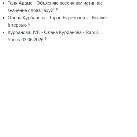
Таня Адамс - Объясняю россиянам истинное
6
значение слова "ахуй"
Олена Курбанова - Тарас Березовець - Велике
6
Інтервью
КурбановаLIVE - Олена Курбанова - Ramis
6
Yunus 03.06.2026