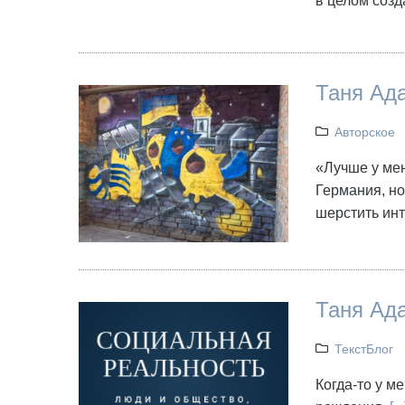
в целом соз
Таня Ада
Авторское
«Лучше у мен
Германия, но
шерстить инт
Таня Ад
ТекстБлог
Когда-то у м