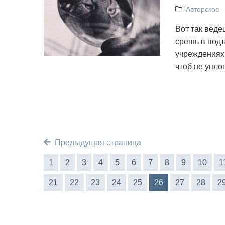
Авторское
Вот так веде
срешь в под
учреждениях,
чтоб не упло
Предыдущая страница
1
2
3
4
5
6
7
8
9
10
1
21
22
23
24
25
26
27
28
2