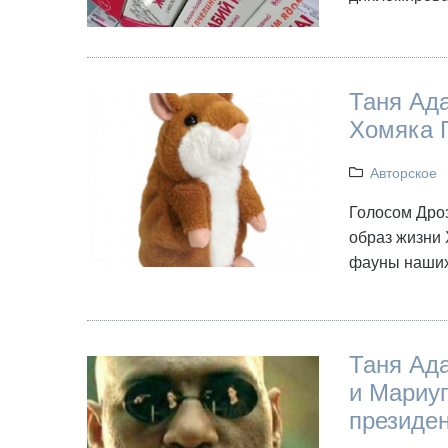
Таня Ада
Хомяка 
Авторское
Голосом Дро
образ жизни 
фауны наших
Таня Ад
и Мариу
президе