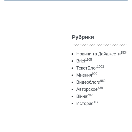
Рубрики
1534
Новини та Дайджести
1105
Brief
1003
ТекстБлог
999
Мнения
962
Видеоблоги
739
Авторское
292
Війна
117
История