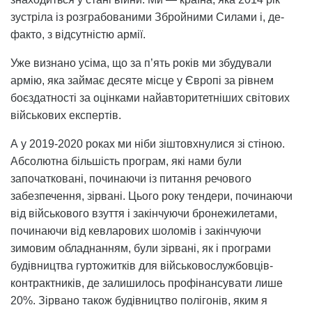
зустріла із розграбованими Збройними Силами і, де-
факто, з відсутністю армії.
Уже визнано усіма, що за п’ять років ми збудували
армію, яка займає десяте місце у Європі за рівнем
боєздатності за оцінками найавторитетніших світових
військових експертів.
А у 2019-2020 роках ми ніби зіштовхнулися зі стіною.
Абсолютна більшість програм, які нами були
започатковані, починаючи із питання речового
забезпечення, зірвані. Цього року тендери, починаючи
від військового взуття і закінчуючи бронежилетами,
починаючи від кевларових шоломів і закінчуючи
зимовим обладнанням, були зірвані, як і програми
будівництва гуртожитків для військовослужбовців-
контрактників, де залишилось профінансувати лише
20%. Зірвано також будівництво полігонів, яким я