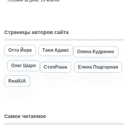
Страницы авторов сайта
Отто Йорк
Таня Адамс
Олена Кудренко
Олег Шарп
СтопРаша
Елена Подгорная
RealiUA
Самое читаемое