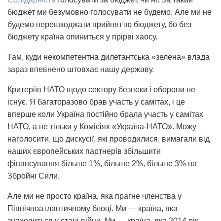
бюджет ми безумовно голосувати не будемо. Але ми не
будемо перешкоджати прийняттю бюджету, бо без
бюджету країна опиниться у прірві хаосу.
Там, куди некомпетентна дилетантська «зелена» влада
зараз впевнено штовхає нашу державу.
Критеріїв НАТО щодо сектору безпеки і оборони не
існує. Я багаторазово брав участь у самітах, і це
вперше коли Україна постійно брала участь у самітах
НАТО, а не тільки у Комісіях «Україна-НАТО». Можу
наголосити, що дискусії, які проводилися, вимагали від
наших європейських партнерів збільшити
фінансування більше 1%, більше 2%, більше 3% на
Збройні Сили.
Але ми не просто країна, яка прагне членства у
Північноатлантичному блоці. Ми — країна, яка
знаходиться у стані війни. Ми — країна, яка 2014 рік