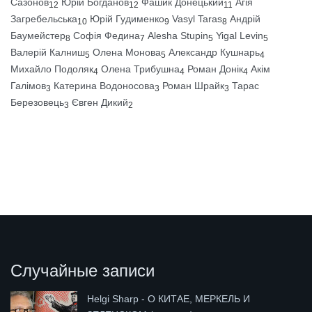
Сазонов
Юрій Богданов
Фашик Донецький
Агія
12
12
11
Загребельська
Юрій Гудименко
Vasyl Taras
Андрій
10
9
8
Баумейстер
Софія Федина
Alesha Stupin
Yigal Levin
8
7
5
5
Валерій Калниш
Олена Монова
Александр Кушнарь
5
5
4
Михайло Подоляк
Олена Трибушна
Роман Донік
Акім
4
4
4
Галімов
Катерина Водоносова
Роман Шрайк
Тарас
3
3
3
Березовець
Євген Дикий
3
2
Случайные записи
Helgi Sharp - О КИТАЕ, МЕРКЕЛЬ И