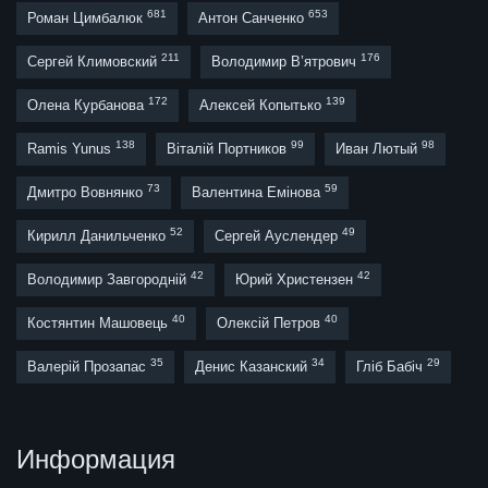
681
653
Роман Цимбалюк
Антон Санченко
211
176
Сергей Климовский
Володимир В’ятрович
172
139
Олена Курбанова
Алексей Копытько
138
99
98
Ramis Yunus
Віталій Портников
Иван Лютый
73
59
Дмитро Вовнянко
Валентина Емінова
52
49
Кирилл Данильченко
Сергей Ауслендер
42
42
Володимир Завгородній
Юрий Христензен
40
40
Костянтин Машовець
Олексій Петров
35
34
29
Валерій Прозапас
Денис Казанский
Гліб Бабіч
Информация