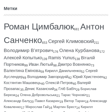
Метки
Роман Цимбалюк
Антон
681
Санченко
Сергей Климовский
653
211
Володимир В’ятрович
Олена Курбанова
176
172
Алексей Копытько
Ramis Yunus
Віталій
139
138
Портников
Иван Лютый
Дмитро Вовнянко
99
98
73
Валентина Емінова
Кирилл Данильченко
Сергей
59
52
Ауслендер
Володимир Завгородній
Юрий Христензен
49
42
42
Костянтин Машовець
Олексій Петров
Валерій
40
40
Прозапас
Денис Казанский
Гліб Бабіч
Борислав
35
34
29
Береза
Олена Добровольська
Тарас Чорновіл
24
21
21
Александр Балу
Павел Казарин
Віктор Таран
Александр
20
19
18
Коваленко
Мирослав Гай
Мартин Брест
Кирилл
17
16
14