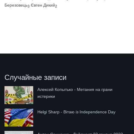
Березовець
Євген Дикий
3
2
Случайные записи
Алексей Копытько - Метания на грани
истерики
Helgi Sharp - Вітаю із Independence Day