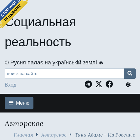
Социальная
реальность
©️ Русня палає на українській землі 🔥
Вход
Меню
Авторское
Главная
Авторское
Таня Адамс - Из России с