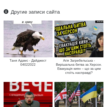
Другие записи сайта
Таня Адамс - Дайджест
Агія Загребельська -
04022022
Вирішальна битва за Херсон.
Евакуація киян – що за цим
стоїть насправді?