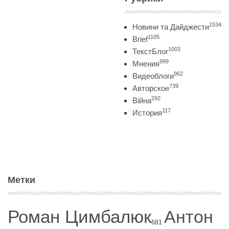
1534
Новини та Дайджести
1105
Brief
1003
ТекстБлог
999
Мнения
962
Видеоблоги
739
Авторское
292
Війна
117
История
Метки
Роман Цимбалюк
Антон
681