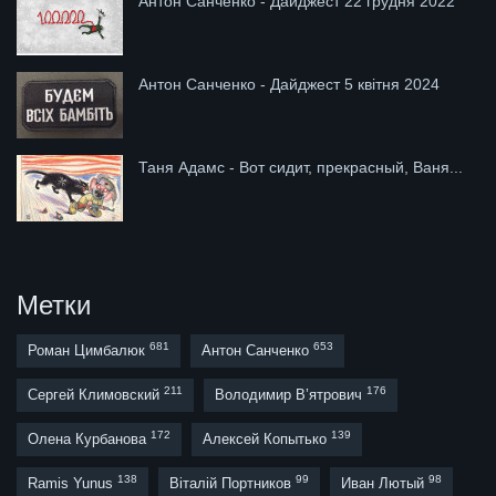
Антон Санченко - Дайджест 22 грудня 2022
Антон Санченко - Дайджест 5 квітня 2024
Таня Адамс - Вот сидит, прекрасный, Ваня...
Метки
681
653
Роман Цимбалюк
Антон Санченко
211
176
Сергей Климовский
Володимир В’ятрович
172
139
Олена Курбанова
Алексей Копытько
138
99
98
Ramis Yunus
Віталій Портников
Иван Лютый