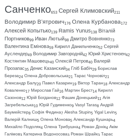
Санченко
Сергей Климовский
653
211
Володимир В’ятрович
Олена Курбанова
176
172
Алексей Копытько
Ramis Yunus
Віталій
139
138
Портников
Иван Лютый
Дмитро Вовнянко
99
98
73
Валентина Емінова
Кирилл Данильченко
Сергей
59
52
Ауслендер
Володимир Завгородній
Юрий Христензен
49
42
42
Костянтин Машовець
Олексій Петров
Валерій
40
40
Прозапас
Денис Казанский
Гліб Бабіч
Борислав
35
34
29
Береза
Олена Добровольська
Тарас Чорновіл
24
21
21
Александр Балу
Павел Казарин
Віктор Таран
Александр
20
19
18
Коваленко
Мирослав Гай
Мартин Брест
Кирилл
17
16
14
Сазонов
Юрій Богданов
Фашик Донецький
Агія
12
12
11
Загребельська
Юрій Гудименко
Vasyl Taras
Андрій
10
9
8
Баумейстер
Софія Федина
Alesha Stupin
Yigal Levin
8
7
5
5
Валерій Калниш
Олена Монова
Александр Кушнарь
5
5
4
Михайло Подоляк
Олена Трибушна
Роман Донік
Акім
4
4
4
Галімов
Катерина Водоносова
Роман Шрайк
Тарас
3
3
3