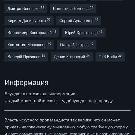
73
59
Дмитро Вовнянко
Валентина Емінова
52
49
Кирилл Данильченко
Сергей Ауслендер
42
42
Володимир Завгородній
Юрий Христензен
40
40
Костянтин Машовець
Олексій Петров
35
34
29
Валерій Прозапас
Денис Казанский
Гліб Бабіч
Информация
Блуждая в потоках дезинформации,
каждый может найти свою… удобную для него правду.
Власть искусного пропагандиста так велика, что он может
придать человеческому мышлению любую требуемую форму,
и даже самые развитые, самые независимые в своих взглядах