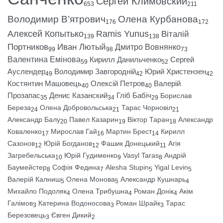
Сергей Климовский
653
211
Володимир В’ятрович
Олена Курбанова
176
172
Алексей Копытько
Ramis Yunus
Віталій
139
138
Портников
Иван Лютый
Дмитро Вовнянко
99
98
73
Валентина Емінова
Кирилл Данильченко
Сергей
59
52
Ауслендер
Володимир Завгородній
Юрий Христензен
49
42
42
Костянтин Машовець
Олексій Петров
Валерій
40
40
Прозапас
Денис Казанский
Гліб Бабіч
Борислав
35
34
29
Береза
Олена Добровольська
Тарас Чорновіл
24
21
21
Александр Балу
Павел Казарин
Віктор Таран
Александр
20
19
18
Коваленко
Мирослав Гай
Мартин Брест
Кирилл
17
16
14
Сазонов
Юрій Богданов
Фашик Донецький
Агія
12
12
11
Загребельська
Юрій Гудименко
Vasyl Taras
Андрій
10
9
8
Баумейстер
Софія Федина
Alesha Stupin
Yigal Levin
8
7
5
5
Валерій Калниш
Олена Монова
Александр Кушнарь
5
5
4
Михайло Подоляк
Олена Трибушна
Роман Донік
Акім
4
4
4
Галімов
Катерина Водоносова
Роман Шрайк
Тарас
3
3
3
Березовець
Євген Дикий
3
2