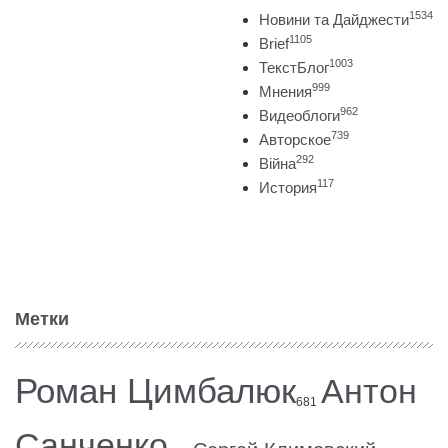
1534
Новини та Дайджести
1105
Brief
1003
ТекстБлог
999
Мнения
962
Видеоблоги
739
Авторское
292
Війна
117
История
Метки
Роман Цимбалюк
Антон
681
Санченко