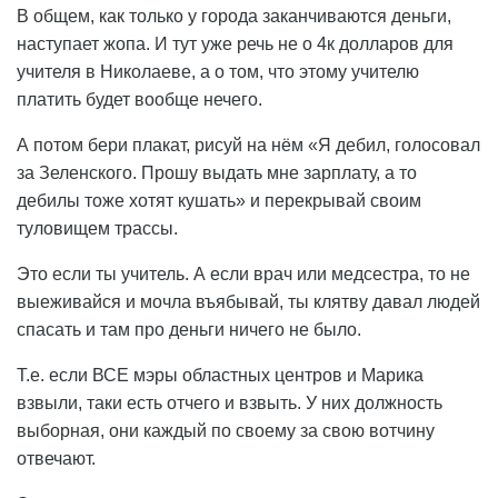
В общем, как только у города заканчиваются деньги,
наступает жопа. И тут уже речь не о 4к долларов для
учителя в Николаеве, а о том, что этому учителю
платить будет вообще нечего.
А потом бери плакат, рисуй на нём «Я дебил, голосовал
за Зеленского. Прошу выдать мне зарплату, а то
дебилы тоже хотят кушать» и перекрывай своим
туловищем трассы.
Это если ты учитель. А если врач или медсестра, то не
выеживайся и мочла въябывай, ты клятву давал людей
спасать и там про деньги ничего не было.
Т.е. если ВСЕ мэры областных центров и Марика
взвыли, таки есть отчего и взвыть. У них должность
выборная, они каждый по своему за свою вотчину
отвечают.