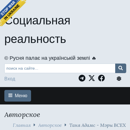
Социальная
реальность
©️ Русня палає на українській землі 🔥
Вход
Меню
Авторское
Главная
Авторское
Таня Адамс - Мэры ВСЕХ