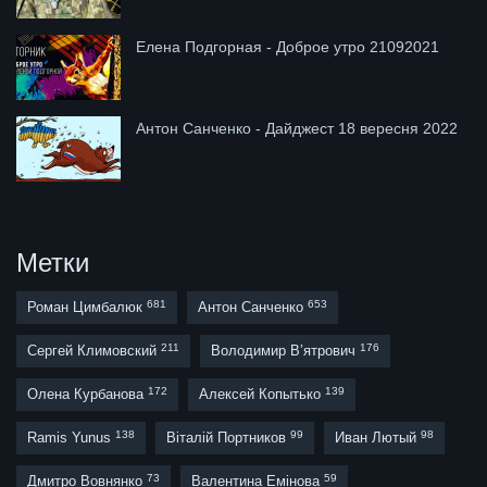
Елена Подгорная - Доброе утро 21092021
Антон Санченко - Дайджест 18 вересня 2022
Метки
681
653
Роман Цимбалюк
Антон Санченко
211
176
Сергей Климовский
Володимир В’ятрович
172
139
Олена Курбанова
Алексей Копытько
138
99
98
Ramis Yunus
Віталій Портников
Иван Лютый
73
59
Дмитро Вовнянко
Валентина Емінова