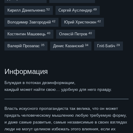
52
49
Кирилл Данильченко
Сергей Ауслендер
42
42
Володимир Завгородній
Юрий Христензен
40
40
Костянтин Машовець
Олексій Петров
35
34
29
Валерій Прозапас
Денис Казанский
Гліб Бабіч
Информация
Блуждая в потоках дезинформации,
каждый может найти свою… удобную для него правду.
Власть искусного пропагандиста так велика, что он может
придать человеческому мышлению любую требуемую форму,
и даже самые развитые, самые независимые в своих взглядах
люди не могут целиком избежать этого влияния, если их