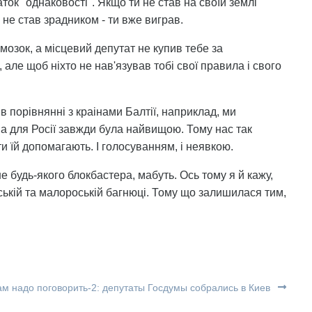
аток "однаковості". Якщо ти не став на своїй землі
не став зрадником - ти вже виграв.
 мозок, а місцевий депутат не купив тебе за
 але щоб ніхто не нав'язував тобі свої правила і свого
 в порівнянні з краінами Балтії, наприклад, ми
аша для Росії завжди була найвищою. Тому нас так
и їй допомагають. І голосуванням, і неявкою.
е будь-якого блокбастера, мабуть. Ось тому я й кажу,
ькій та малороській багнюці. Тому що залишилася тим,
м надо поговорить-2: депутаты Госдумы собрались в Киев