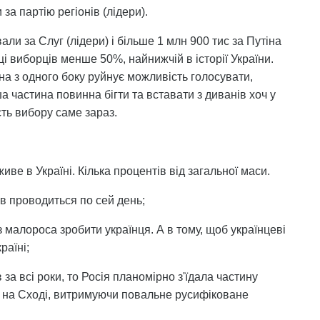
за партію регіонів (лідери).
али за Слуг (лідери) і більше 1 млн 900 тис за Путіна
ці виборців менше 50%, найнижчій в історії України.
війна з одного боку руйнує можливість голосувати,
а частина повинна бігти та вставати з диванів хоч у
ть вибору саме зараз.
живе в Україні. Кілька процентів від загальної маси.
ів проводиться по сей день;
 з малороса зробити українця. А в тому, щоб українцеві
раїні;
за всі роки, то Росія планомірно з'їдала частину
ем на Сході, витримуючи повальне русифіковане