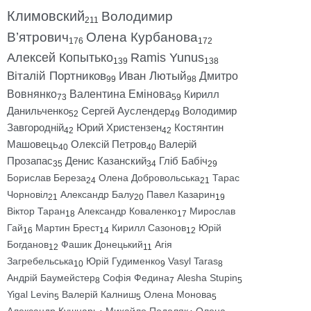
Климовский
Володимир
211
В’ятрович
Олена Курбанова
176
172
Алексей Копытько
Ramis Yunus
139
138
Віталій Портников
Иван Лютый
Дмитро
99
98
Вовнянко
Валентина Емінова
Кирилл
73
59
Данильченко
Сергей Ауслендер
Володимир
52
49
Завгородній
Юрий Христензен
Костянтин
42
42
Машовець
Олексій Петров
Валерій
40
40
Прозапас
Денис Казанский
Гліб Бабіч
35
34
29
Борислав Береза
Олена Добровольська
Тарас
24
21
Чорновіл
Александр Балу
Павел Казарин
21
20
19
Віктор Таран
Александр Коваленко
Мирослав
18
17
Гай
Мартин Брест
Кирилл Сазонов
Юрій
16
14
12
Богданов
Фашик Донецький
Агія
12
11
Загребельська
Юрій Гудименко
Vasyl Taras
10
9
8
Андрій Баумейстер
Софія Федина
Alesha Stupin
8
7
5
Yigal Levin
Валерій Калниш
Олена Монова
5
5
5
Александр Кушнарь
Михайло Подоляк
Олена