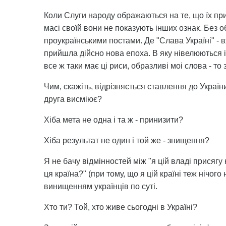
Коли Слуги народу ображаються на те, що їх при
масі своїй вони не показують інших ознак. Без о
проукраїнськими постами. Де "Слава Україні" - в
прийшла дійсно нова епоха. В яку нівелюються і ч
все ж таки має ці риси, образливі моі слова - то
Чим, скажіть, відрізняється ставлення до Україн
друга висміює?
Хіба мета не одна і та ж - принизити?
Хіба результат не один і той же - знищення?
Я не бачу відмінностей між "я цій владі присягу 
ця країна?" (при тому, що я цій країні теж нічог
винищенням українців по суті.
Хто ти? Той, хто живе сьогодні в Україні?