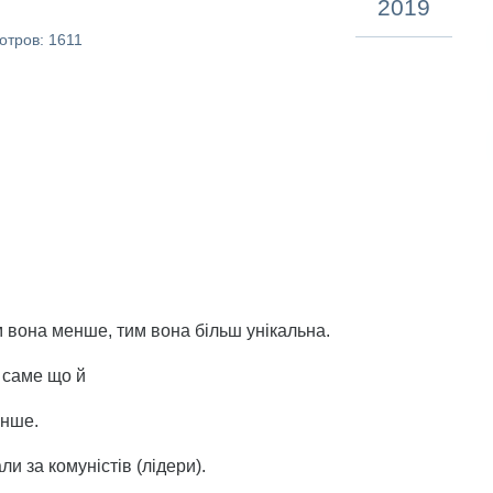
2019
отров: 1611
 вона менше, тим вона більш унікальна.
 саме що й
енше.
и за комуністів (лідери).