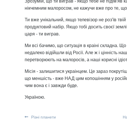
Зрозумій, що ти виграв - якщо тебе не підім'яв к
нікчемним малоросом, не кажучи вже про те, що 
Ти вже унікальний, якщо телевізор не роз'їв твій
продуктовий набір. Якщо тобі досить своєї землі,
царя - ти виграв.
Ми всі бачимо, що ситуація в краіні складна. Що
недалеко відійшли від Росії. Але ж і цінність н
перетворюють на малоросів, а наші корисні ідіот
Місія - залишитися украінцем. Це зараз покрутіш
що меншість - вже НАД цим копошінням у російс
чим вона є і завжди буде.
Україною.
Різні планети
На