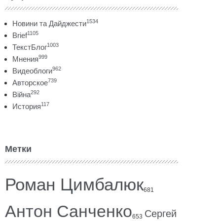
1534
Новини та Дайджести
1105
Brief
1003
ТекстБлог
999
Мнения
962
Видеоблоги
739
Авторское
292
Війна
117
История
Метки
Роман Цимбалюк
681
Антон Санченко
Сергей
653