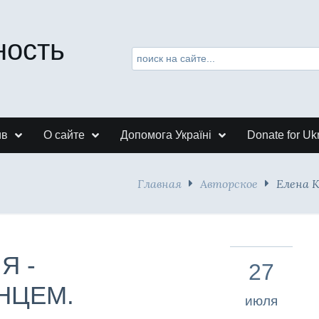
ность
ив
О сайте
Допомога Україні
Donate for Uk
Главная
Авторское
Елена 
Я -
27
НЦЕМ.
июля