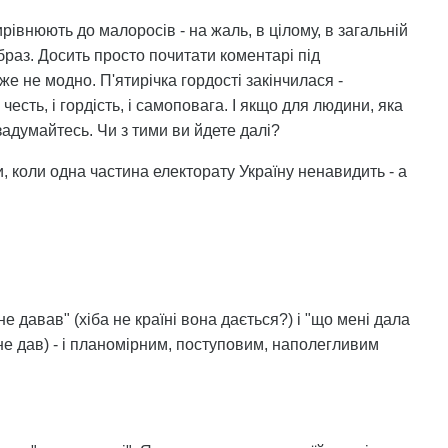
рівнюють до малоросів - на жаль, в цілому, в загальній
браз. Досить просто почитати коментарі під
же не модно. П'ятирічка гордості закінчилася -
есть, і гордість, і самоповага. І якщо для людини, яка
 задумайтесь. Чи з тими ви йдете далі?
и, коли одна частина електорату Україну ненавидить - а
не давав" (хіба не країні вона дається?) і "що мені дала
о не дав) - і планомірним, поступовим, наполегливим