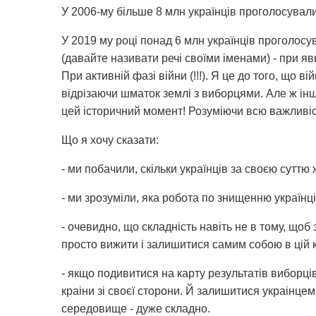
У 2006-му більше 8 млн українців проголосували 
У 2019 му році понад 6 млн українців проголосув
(давайте називати речі своїми іменами) - при яв
При активній фазі війни (!!!). Я це до того, що 
відрізаючи шматок землі з виборцями. Але ж інш
цей історичний момент! Розуміючи всю важливіс
Що я хочу сказати:
- ми побачили, скільки українців за своєю суттю 
- ми зрозуміли, яка робота по знищенню українц
- очевидно, що складність навіть не в тому, щоб
просто вижити і залишитися самим собою в цій к
- якщо подивитися на карту результатів виборців 
краіни зі своєї сторони. Й залишитися украінц
середовище - дуже складно.