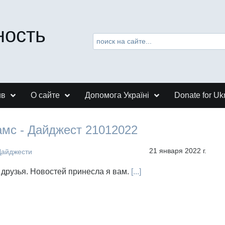
ность
ив
О сайте
Допомога Україні
Donate for Uk
амс - Дайджест 21012022
21 января 2022 г.
Дайджести
 друзья. Новостей принесла я вам.
[...]