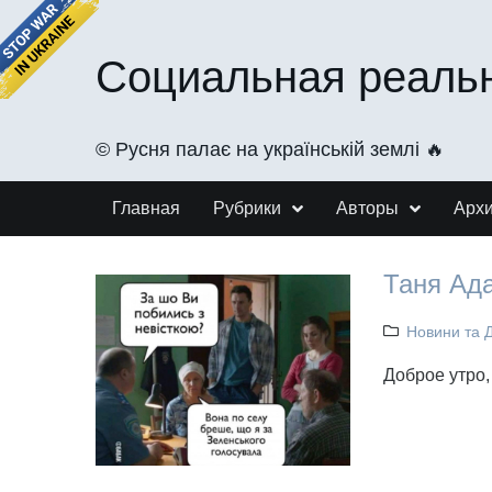
Социальная реаль
©️ Русня палає на українській землі 🔥
Главная
Рубрики
Авторы
Арх
Таня Ад
Новини та 
Доброе утро,