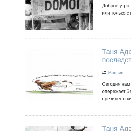
Доброе утро 
или только с
Таня Ада
последст
Мнения
Сегодня нам
опережает Зе
президентск
Таня Ад