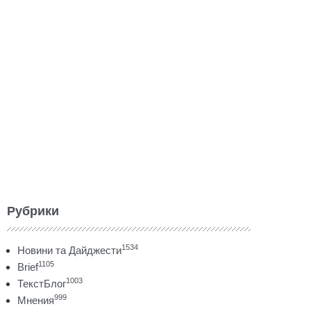
Рубрики
1534
Новини та Дайджести
1105
Brief
1003
ТекстБлог
999
Мнения