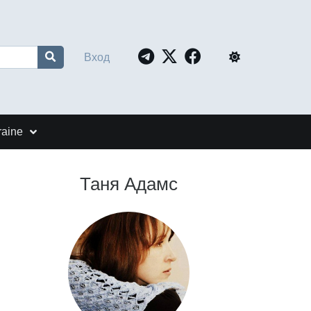
Вход
raine
Таня Адамс