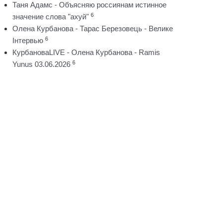
Таня Адамс - Объясняю россиянам истинное
6
значение слова "ахуй"
Олена Курбанова - Тарас Березовець - Велике
6
Інтервью
КурбановаLIVE - Олена Курбанова - Ramis
6
Yunus 03.06.2026