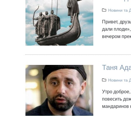
Новини та 
Привет, друз
дали плоди»,
вечером прек
Таня Ад
Новини та 
Утро доброе, 
повесить дож
мандаринов н