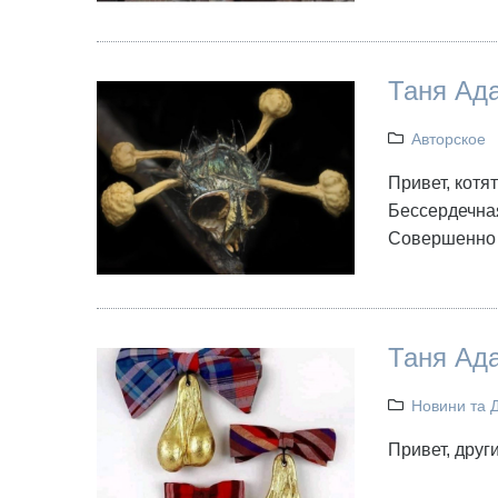
Таня Ада
Авторское
Привет, котя
Бессердечная
Совершенно 
Таня Ад
Новини та 
Привет, друг