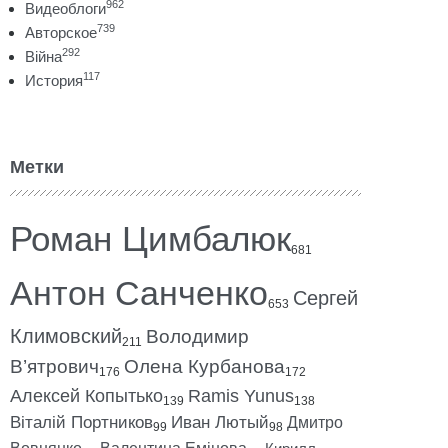
962
Видеоблоги
739
Авторское
292
Війна
117
История
Метки
Роман Цимбалюк
681
Антон Санченко
Сергей
653
Климовский
Володимир
211
В’ятрович
Олена Курбанова
176
172
Алексей Копытько
Ramis Yunus
139
138
Віталій Портников
Иван Лютый
Дмитро
99
98