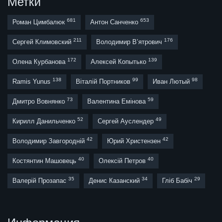
Метки
681
653
Роман Цимбалюк
Антон Санченко
211
176
Сергей Климовский
Володимир В’ятрович
172
139
Олена Курбанова
Алексей Копытько
138
99
98
Ramis Yunus
Віталій Портников
Иван Лютый
73
59
Дмитро Вовнянко
Валентина Емінова
52
49
Кирилл Данильченко
Сергей Ауслендер
42
42
Володимир Завгородній
Юрий Христензен
40
40
Костянтин Машовець
Олексій Петров
35
34
29
Валерій Прозапас
Денис Казанский
Гліб Бабіч