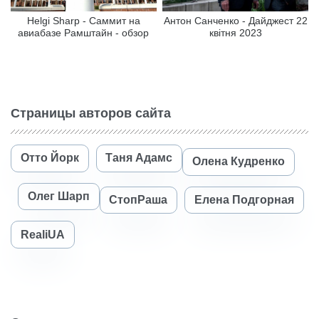
Helgi Sharp - Саммит на
Антон Санченко - Дайджест 22
авиабазе Рамштайн - обзор
квітня 2023
Страницы авторов сайта
Отто Йорк
Таня Адамс
Олена Кудренко
Олег Шарп
СтопРаша
Елена Подгорная
RealiUA