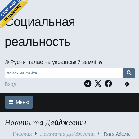
Социальная
реальность
©️ Русня палає на українській землі 🔥
Вход
Меню
Новини та Дайджести
Главная
Новини та Дайджести
Таня Адамс -