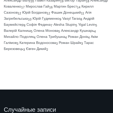
Александр Балу
Павел Казарин
Віктор Таран
Александр
20
19
18
Коваленко
Мирослав Гай
Мартин Брест
Кирилл
17
16
14
Сазонов
Юрій Богданов
Фашик Донецький
Агія
12
12
11
Загребельська
Юрій Гудименко
Vasyl Taras
Андрій
10
9
8
Баумейстер
Софія Федина
Alesha Stupin
Yigal Levin
8
7
5
5
Валерій Калниш
Олена Монова
Александр Кушнарь
5
5
4
Михайло Подоляк
Олена Трибушна
Роман Донік
Акім
4
4
4
Галімов
Катерина Водоносова
Роман Шрайк
Тарас
3
3
3
Березовець
Євген Дикий
3
2
Случайные записи