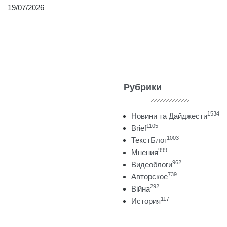
19/07/2026
Рубрики
1534
Новини та Дайджести
1105
Brief
1003
ТекстБлог
999
Мнения
962
Видеоблоги
739
Авторское
292
Війна
117
История