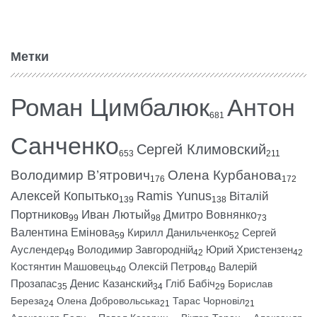
Метки
Роман Цимбалюк
Антон
681
Санченко
Сергей Климовский
653
211
Володимир В’ятрович
Олена Курбанова
176
172
Алексей Копытько
Ramis Yunus
Віталій
139
138
Портников
Иван Лютый
Дмитро Вовнянко
99
98
73
Валентина Емінова
Кирилл Данильченко
Сергей
59
52
Ауслендер
Володимир Завгородній
Юрий Христензен
49
42
42
Костянтин Машовець
Олексій Петров
Валерій
40
40
Прозапас
Денис Казанский
Гліб Бабіч
Борислав
35
34
29
Береза
Олена Добровольська
Тарас Чорновіл
24
21
21