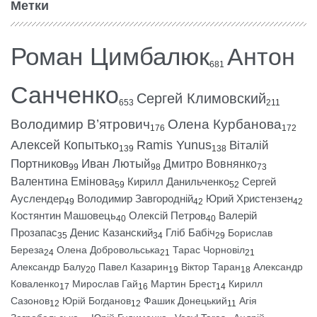
Метки
Роман Цимбалюк
Антон
681
Санченко
Сергей Климовский
653
211
Володимир В’ятрович
Олена Курбанова
176
172
Алексей Копытько
Ramis Yunus
Віталій
139
138
Портников
Иван Лютый
Дмитро Вовнянко
99
98
73
Валентина Емінова
Кирилл Данильченко
Сергей
59
52
Ауслендер
Володимир Завгородній
Юрий Христензен
49
42
42
Костянтин Машовець
Олексій Петров
Валерій
40
40
Прозапас
Денис Казанский
Гліб Бабіч
Борислав
35
34
29
Береза
Олена Добровольська
Тарас Чорновіл
24
21
21
Александр Балу
Павел Казарин
Віктор Таран
Александр
20
19
18
Коваленко
Мирослав Гай
Мартин Брест
Кирилл
17
16
14
Сазонов
Юрій Богданов
Фашик Донецький
Агія
12
12
11