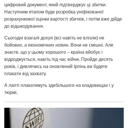
цифровий документ, який підтверджує ці збитки.
Наступним етапом буде розробка уніфікованої
розрахункової оцінки вартості збитків, і потім вже дійде
до відшкодування.
Сьогодні взагалі дохуя (всі навіть не влізли) не
бойових, а економічних новин. Вони не смішні. Але
знаєте, що у цьому хорошого – країна вйобує і
відроджується, навіть під час війни. Пройде десять
років, і дивлячись на оновлений Ірпінь ви будете
плакати від захвату.
А лапті плакатимуть здебільшого на кладовищах і у
тюрмі.