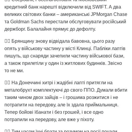
кредитний банк нарешті відключили від SWIFT. А два
великих світових банки – американські JPMorgan Chase
та Goldman Sachs перестали обслуговувати російський
держборг. Балалайня прямує до дефолту.
👉🏻 Брянщину знову відвідала бавовна, цього разу
опять у військову частину у місті Клинці. Пабліки лаптів
пишуть, що снаряди зачепили частину військової бази,
а також прилетіли у один із житлових будинків. Звісно
то не ми.
👉🏻 На Донеччині хитрі і жадібні лапті притягли на
металобрухт комплектуючі до свого ППО. Думали вбити
таким чином двох зайців – і грошима розжитися і не
потрапити на передову, але їх здала приймальниця.
Тепер бойові їбанати і без грошей, і все одно
потрапили на передову, але вже у піхоту.
👉🏻 Тим часом їхні брати за розумом на росії почали