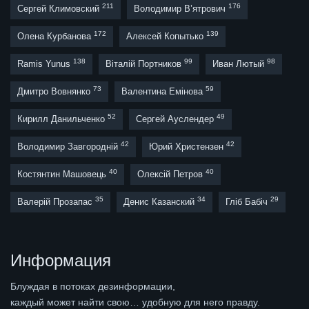
211
176
Сергей Климовский
Володимир В’ятрович
172
139
Олена Курбанова
Алексей Копытько
138
99
98
Ramis Yunus
Віталій Портников
Иван Лютый
73
59
Дмитро Вовнянко
Валентина Емінова
52
49
Кирилл Данильченко
Сергей Ауслендер
42
42
Володимир Завгородній
Юрий Христензен
40
40
Костянтин Машовець
Олексій Петров
35
34
29
Валерій Прозапас
Денис Казанский
Гліб Бабіч
Информация
Блуждая в потоках дезинформации,
каждый может найти свою… удобную для него правду.