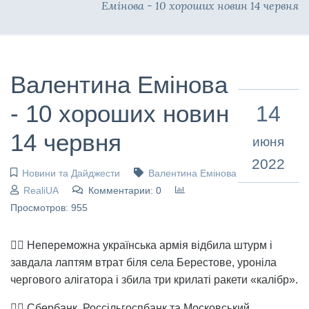
Емінова - 10 хороших новин 14 червня
Валентина Емінова
- 10 хороших новин
14
14 червня
июня
2022
Новини та Дайджести
Валентина Емінова
RealiUA
Комментарии: 0
Просмотров: 955
👉🏻 Непереможна українська армія відбила штурм і
завдала лаптям втрат біля села Берестове, уроніла
чергового алігатора і збила три крилаті ракети «калібр».
👉🏻 Сбербанк, Россільгоспбанк та Московський