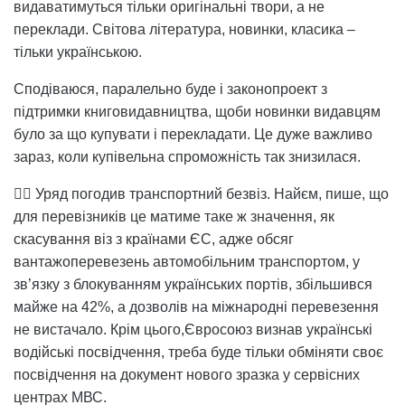
видаватимуться тільки оригінальні твори, а не
переклади. Світова література, новинки, класика –
тільки українською.
Сподіваюся, паралельно буде і законопроект з
підтримки книговидавництва, щоби новинки видавцям
було за що купувати і перекладати. Це дуже важливо
зараз, коли купівельна спроможність так знизилася.
👉🏻 Уряд погодив транспортний безвіз. Найєм, пише, що
для перевізників це матиме таке ж значення, як
скасування віз з країнами ЄС, адже обсяг
вантажоперевезень автомобільним транспортом, у
зв’язку з блокуванням українських портів, збільшився
майже на 42%, а дозволів на міжнародні перевезення
не вистачало. Крім цього,Євросоюз визнав українські
водійські посвідчення, треба буде тільки обміняти своє
посвідчення на документ нового зразка у сервісних
центрах МВС.