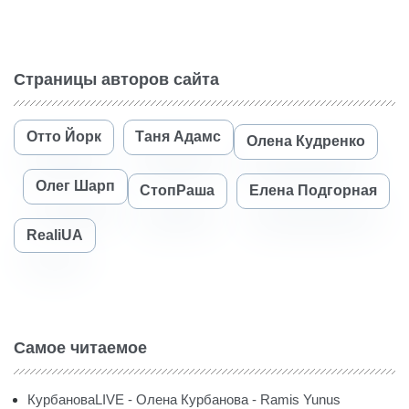
Страницы авторов сайта
Отто Йорк
Таня Адамс
Олена Кудренко
Олег Шарп
СтопРаша
Елена Подгорная
RealiUA
Самое читаемое
КурбановаLIVE - Олена Курбанова - Ramis Yunus