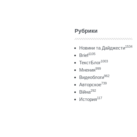
Рубрики
1534
Новини та Дайджести
1105
Brief
1003
ТекстБлог
999
Мнения
962
Видеоблоги
739
Авторское
292
Війна
117
История