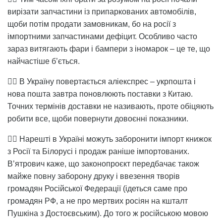
вирізати запчастини із припаркованих автомобілів,
щоби потім продати замовникам, бо на росії з
імпортними запчастинами дефіцит. Особливо часто
зараз витягають фари і бампери з іномарок – це те, що
найчастіше б’ється.
👉🏻 В Україну повертається аліекспрес – укрпошта і
нова пошта завтра поновлюють поставки з Китаю.
Точних термінів доставки не називають, проте обіцяють
робити все, щоби повернути довоєнні показники.
👉🏻 Нарешті в Україні можуть заборонити імпорт книжок
з Росії та Білорусі і продаж раніше імпортованих.
В’ятрович каже, що законопроєкт передбачає також
майже повну заборону друку і ввезення творів
громадян Російської Федерації (ідеться саме про
громадян РФ, а не про мертвих росіян на кшталт
Пушкіна з Достоєвським). До того ж російською мовою