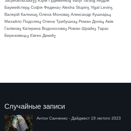
Загребельська
Юрій Гудименко
Vasyl Taras
Андрій
10
9
8
Баумейстер
Софія Федина
Alesha Stupin
Yigal Levin
8
7
5
5
Валерій Калниш
Олена Монова
Александр Кушнарь
5
5
4
Михайло Подоляк
Олена Трибушна
Роман Донік
Акім
4
4
4
Галімов
Катерина Водоносова
Роман Шрайк
Тарас
3
3
3
Березовець
Євген Дикий
3
2
Случайные записи
Антон Санченко - Дайджест 19 лютого 2023