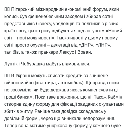
👉🏻 Пітерський міжнародний економічний форум, який
колись був фешенебельним заходом і збирав сотні
представників бізнесу, урядовців та політиків з різних
країн світу, цього року відбудеться під лозунгом «Новий
світ – нові можливості». І можливості у цьому новому
світі просто охуєнні – делегації від «ДНР», «ЛНР»,
талібів, а також пранкери Лексус і Вован.
Лунтік і Чебурашка мабуть відмовилися.
👉🏻 В Україні можуть списати кредити за знищене
війною майно (квартира, автомобіль). Щоправда поки
не зрозуміло, чи буде держава якось компенсувати ці
гроші банкам. Поки таке враження, що ні. Також Кабмін
створив єдину форму для фіксації завданих окупантами
збитків житлу. Раніше така довідка складалась у
довільній формі, через що виникали непорозуміння.
Тепер вона матиме уніфіковану форму, у кожного буде