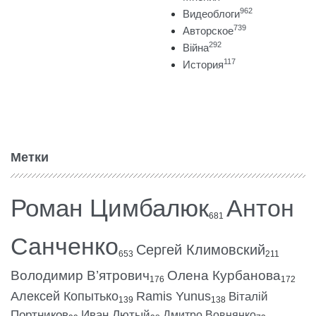
962
Видеоблоги
739
Авторское
292
Війна
117
История
Метки
Роман Цимбалюк
Антон
681
Санченко
Сергей Климовский
653
211
Володимир В’ятрович
Олена Курбанова
176
172
Алексей Копытько
Ramis Yunus
Віталій
139
138
Портников
Иван Лютый
Дмитро Вовнянко