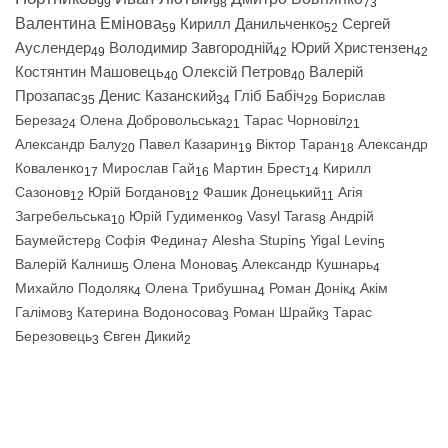
99
98
73
Валентина Емінова
Кирилл Данильченко
Сергей
59
52
Ауслендер
Володимир Завгородній
Юрий Христензен
49
42
42
Костянтин Машовець
Олексій Петров
Валерій
40
40
Прозапас
Денис Казанский
Гліб Бабіч
Борислав
35
34
29
Береза
Олена Добровольська
Тарас Чорновіл
24
21
21
Александр Балу
Павел Казарин
Віктор Таран
Александр
20
19
18
Коваленко
Мирослав Гай
Мартин Брест
Кирилл
17
16
14
Сазонов
Юрій Богданов
Фашик Донецький
Агія
12
12
11
Загребельська
Юрій Гудименко
Vasyl Taras
Андрій
10
9
8
Баумейстер
Софія Федина
Alesha Stupin
Yigal Levin
8
7
5
5
Валерій Калниш
Олена Монова
Александр Кушнарь
5
5
4
Михайло Подоляк
Олена Трибушна
Роман Донік
Акім
4
4
4
Галімов
Катерина Водоносова
Роман Шрайк
Тарас
3
3
3
Березовець
Євген Дикий
3
2