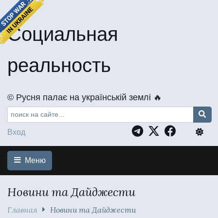
Социальная
реальность
©️ Русня палає на українській землі 🔥
Вход
Меню
Новини та Дайджести
Главная
Новини та Дайджести