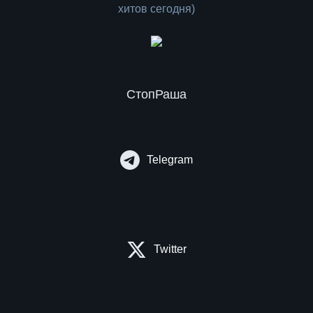
СтопРаша
Telegram
Twitter