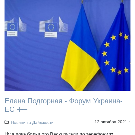
Елена Подгорная - Форум Украина-
ЕС ➕➖
12 октября 2021 г.
Новини та Дайджести
Ну а пока большого Васю пугали по телефону ☎️