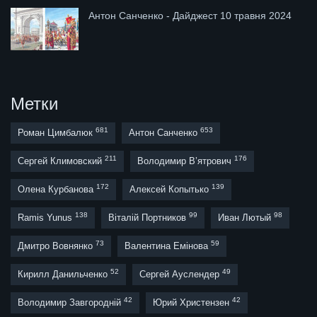
Антон Санченко - Дайджест 10 травня 2024
Метки
681
653
Роман Цимбалюк
Антон Санченко
211
176
Сергей Климовский
Володимир В’ятрович
172
139
Олена Курбанова
Алексей Копытько
138
99
98
Ramis Yunus
Віталій Портников
Иван Лютый
73
59
Дмитро Вовнянко
Валентина Емінова
52
49
Кирилл Данильченко
Сергей Ауслендер
42
42
Володимир Завгородній
Юрий Христензен