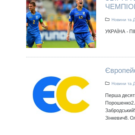
ЧЕМПІО
Новини та 
УКРАЇНА - ПІ
Європейс
Новини та 
Перша десятк
Порошенко2. 
Забродський
Зінкевич8. О