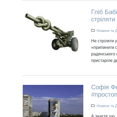
Гліб Бабі
стріляти 
Новини та 
Не стріляти у
«припинити с
радянського с
пристаріле д
Софія Фе
#простоп
Новини та 
А знаєте що,