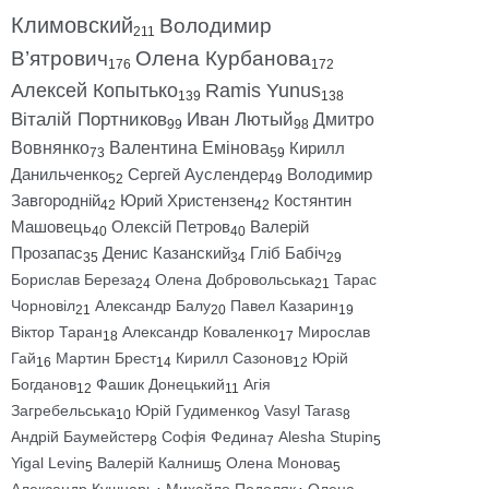
Климовский
Володимир
211
В’ятрович
Олена Курбанова
176
172
Алексей Копытько
Ramis Yunus
139
138
Віталій Портников
Иван Лютый
Дмитро
99
98
Вовнянко
Валентина Емінова
Кирилл
73
59
Данильченко
Сергей Ауслендер
Володимир
52
49
Завгородній
Юрий Христензен
Костянтин
42
42
Машовець
Олексій Петров
Валерій
40
40
Прозапас
Денис Казанский
Гліб Бабіч
35
34
29
Борислав Береза
Олена Добровольська
Тарас
24
21
Чорновіл
Александр Балу
Павел Казарин
21
20
19
Віктор Таран
Александр Коваленко
Мирослав
18
17
Гай
Мартин Брест
Кирилл Сазонов
Юрій
16
14
12
Богданов
Фашик Донецький
Агія
12
11
Загребельська
Юрій Гудименко
Vasyl Taras
10
9
8
Андрій Баумейстер
Софія Федина
Alesha Stupin
8
7
5
Yigal Levin
Валерій Калниш
Олена Монова
5
5
5
Александр Кушнарь
Михайло Подоляк
Олена