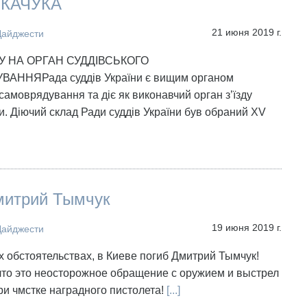
ТКАЧУКА
21 июня 2019 г.
Дайджести
 НА ОРГАН СУДДІВСЬКОГО
ННЯРада суддів України є вищим органом
 самоврядування та діє як виконавчий орган з’їзду
ни. Діючий склад Ради суддів України був обраний XV
митрий Тымчук
19 июня 2019 г.
Дайджести
 обстоятельствах, в Киеве погиб Дмитрий Тымчук!
что это неосторожное обращение с оружием и выстрел
и чмстке наградного пистолета!
[...]