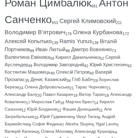
Роман Цимбалюк
Антон
681
Санченко
Сергей Климовский
653
211
Володимир В’ятрович
Олена Курбанова
176
172
Алексей Копытько
Ramis Yunus
Віталій
139
138
Портников
Иван Лютый
Дмитро Вовнянко
99
98
73
Валентина Емінова
Кирилл Данильченко
Сергей
59
52
Ауслендер
Володимир Завгородній
Юрий Христензен
49
42
42
Костянтин Машовець
Олексій Петров
Валерій
40
40
Прозапас
Денис Казанский
Гліб Бабіч
Борислав
35
34
29
Береза
Олена Добровольська
Тарас Чорновіл
24
21
21
Александр Балу
Павел Казарин
Віктор Таран
Александр
20
19
18
Коваленко
Мирослав Гай
Мартин Брест
Кирилл
17
16
14
Сазонов
Юрій Богданов
Фашик Донецький
Агія
12
12
11
Загребельська
Юрій Гудименко
Vasyl Taras
Андрій
10
9
8
Баумейстер
Софія Федина
Alesha Stupin
Yigal Levin
8
7
5
5
Валерій Калниш
Олена Монова
Александр Кушнарь
5
5
4