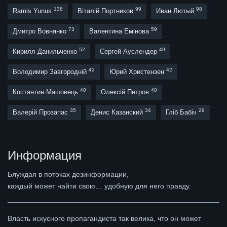
138
99
98
Ramis Yunus
Віталій Портников
Иван Лютый
73
59
Дмитро Вовнянко
Валентина Емінова
52
49
Кирилл Данильченко
Сергей Ауслендер
42
42
Володимир Завгородній
Юрий Христензен
40
40
Костянтин Машовець
Олексій Петров
35
34
29
Валерій Прозапас
Денис Казанский
Гліб Бабіч
Информация
Блуждая в потоках дезинформации,
каждый может найти свою… удобную для него правду.
Власть искусного пропагандиста так велика, что он может