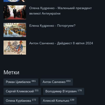
Олена Кудренко - Маленький президент
великої Антиукраїни
Елена Кудренко - Поторгуем?
Антон Санченко - Дайджест 8 квітня 2024
Метки
681
653
Роман Цимбалюк
Антон Санченко
211
176
Сергей Климовский
Володимир В’ятрович
172
139
Олена Курбанова
Алексей Копытько