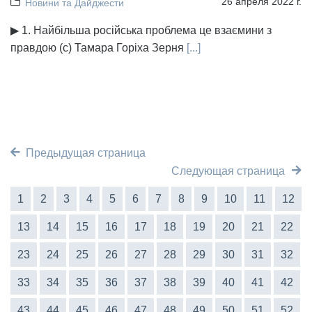
26 апреля 2022 г.
Новини та Дайджести
▶ 1. Найбільша російська проблема це взаємини з
правдою (с) Тамара Горіха Зерня
[...]
Предыдущая страница
Следующая страница
1
2
3
4
5
6
7
8
9
10
11
12
13
14
15
16
17
18
19
20
21
22
23
24
25
26
27
28
29
30
31
32
33
34
35
36
37
38
39
40
41
42
43
44
45
46
47
48
49
50
51
52