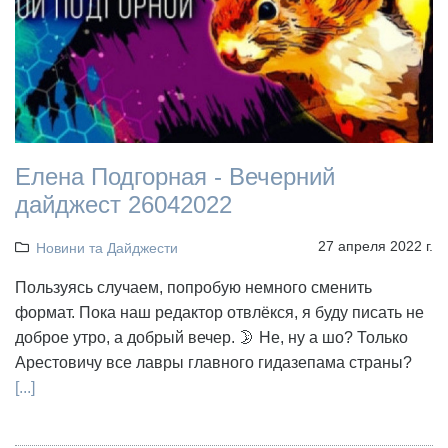
Елена Подгорная - Вечерний
дайджест 26042022
27 апреля 2022 г.
Новини та Дайджести
Пользуясь случаем, попробую немного сменить
формат. Пока наш редактор отвлёкся, я буду писать не
доброе утро, а добрый вечер. 🌛 Не, ну а шо? Только
Арестовичу все лавры главного гидазепама страны?
[...]