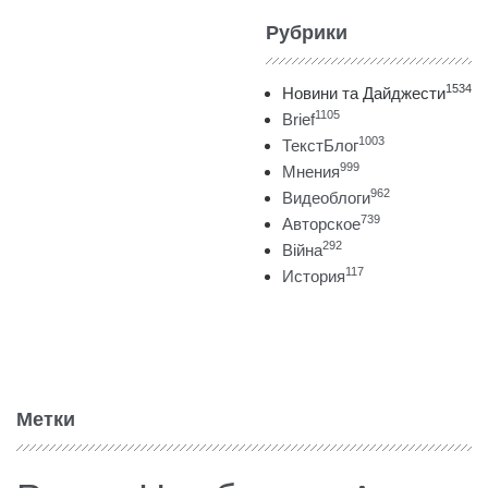
Рубрики
1534
Новини та Дайджести
1105
Brief
1003
ТекстБлог
999
Мнения
962
Видеоблоги
739
Авторское
292
Війна
117
История
Метки