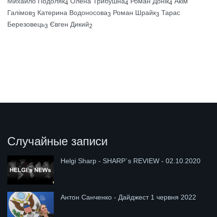
Михайло Подоляк
Олена Трибушна
Роман Донік
Акім
4
4
4
Галімов
Катерина Водоносова
Роман Шрайк
Тарас
3
3
3
Березовець
Євген Дикий
3
2
Случайные записи
Helgi Sharp - SHARP`s REVIEW - 02.10.2020
Антон Санченко - Дайджест 1 червня 2022