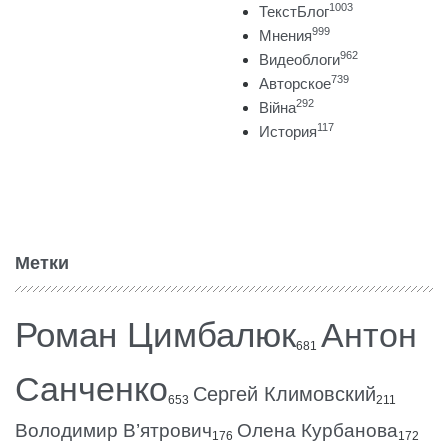
1003
ТекстБлог
999
Мнения
962
Видеоблоги
739
Авторское
292
Війна
117
История
Метки
Роман Цимбалюк
Антон
681
Санченко
Сергей Климовский
653
211
Володимир В’ятрович
Олена Курбанова
176
172