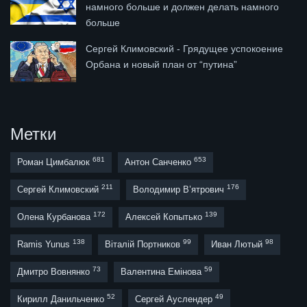
намного больше и должен делать намного
больше
Сергей Климовский - Грядущее успокоение
Орбана и новый план от “путина”
Метки
681
653
Роман Цимбалюк
Антон Санченко
211
176
Сергей Климовский
Володимир В’ятрович
172
139
Олена Курбанова
Алексей Копытько
138
99
98
Ramis Yunus
Віталій Портников
Иван Лютый
73
59
Дмитро Вовнянко
Валентина Емінова
52
49
Кирилл Данильченко
Сергей Ауслендер