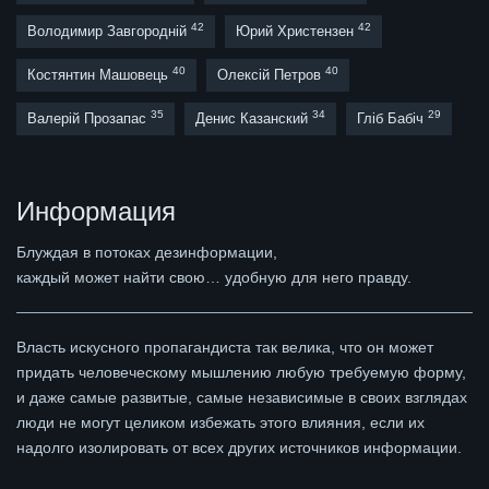
42
42
Володимир Завгородній
Юрий Христензен
40
40
Костянтин Машовець
Олексій Петров
35
34
29
Валерій Прозапас
Денис Казанский
Гліб Бабіч
Информация
Блуждая в потоках дезинформации,
каждый может найти свою… удобную для него правду.
Власть искусного пропагандиста так велика, что он может
придать человеческому мышлению любую требуемую форму,
и даже самые развитые, самые независимые в своих взглядах
люди не могут целиком избежать этого влияния, если их
надолго изолировать от всех других источников информации.