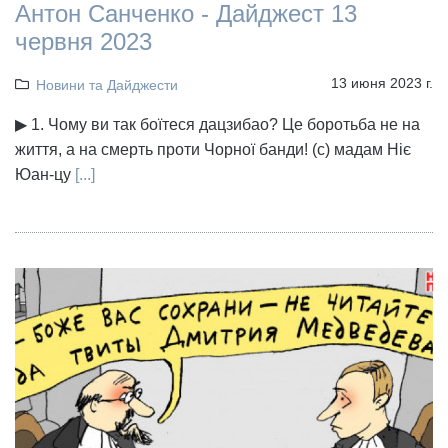
Антон Санченко - Дайджест 13
червня 2023
13 июня 2023 г.
Новини та Дайджести
▶ 1. Чому ви так боїтеся дацзибао? Це боротьба не на
життя, а на смерть проти Чорної банди! (с) мадам Ніє
Юан-цу
[...]