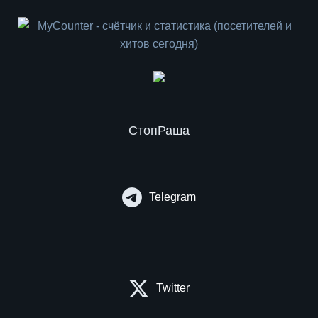
СтопРаша
Telegram
Twitter