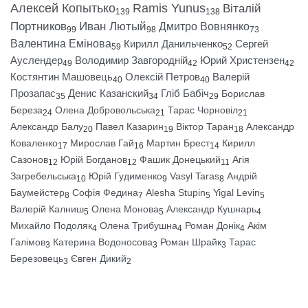
Алексей Копытько
Ramis Yunus
Віталій
139
138
Портников
Иван Лютый
Дмитро Вовнянко
99
98
73
Валентина Емінова
Кирилл Данильченко
Сергей
59
52
Ауслендер
Володимир Завгородній
Юрий Христензен
49
42
42
Костянтин Машовець
Олексій Петров
Валерій
40
40
Прозапас
Денис Казанский
Гліб Бабіч
Борислав
35
34
29
Береза
Олена Добровольська
Тарас Чорновіл
24
21
21
Александр Балу
Павел Казарин
Віктор Таран
Александр
20
19
18
Коваленко
Мирослав Гай
Мартин Брест
Кирилл
17
16
14
Сазонов
Юрій Богданов
Фашик Донецький
Агія
12
12
11
Загребельська
Юрій Гудименко
Vasyl Taras
Андрій
10
9
8
Баумейстер
Софія Федина
Alesha Stupin
Yigal Levin
8
7
5
5
Валерій Калниш
Олена Монова
Александр Кушнарь
5
5
4
Михайло Подоляк
Олена Трибушна
Роман Донік
Акім
4
4
4
Галімов
Катерина Водоносова
Роман Шрайк
Тарас
3
3
3
Березовець
Євген Дикий
3
2