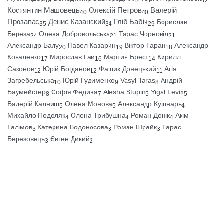
49
42
42
Костянтин Машовець
Олексій Петров
Валерій
40
40
Прозапас
Денис Казанский
Гліб Бабіч
Борислав
35
34
29
Береза
Олена Добровольська
Тарас Чорновіл
24
21
21
Александр Балу
Павел Казарин
Віктор Таран
Александр
20
19
18
Коваленко
Мирослав Гай
Мартин Брест
Кирилл
17
16
14
Сазонов
Юрій Богданов
Фашик Донецький
Агія
12
12
11
Загребельська
Юрій Гудименко
Vasyl Taras
Андрій
10
9
8
Баумейстер
Софія Федина
Alesha Stupin
Yigal Levin
8
7
5
5
Валерій Калниш
Олена Монова
Александр Кушнарь
5
5
4
Михайло Подоляк
Олена Трибушна
Роман Донік
Акім
4
4
4
Галімов
Катерина Водоносова
Роман Шрайк
Тарас
3
3
3
Березовець
Євген Дикий
3
2