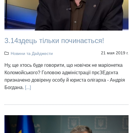
3.14здець тільки починається!
21 мая 2019 г.
Новини та Дайджести
Ну, ще хтось буде говорити, що новічок не маріонетка
Коломойського? Головою адміністрації прєЗЕдєнта
призначено довірену особу й юриста олігарха - Андрія
Богдана.
[...]