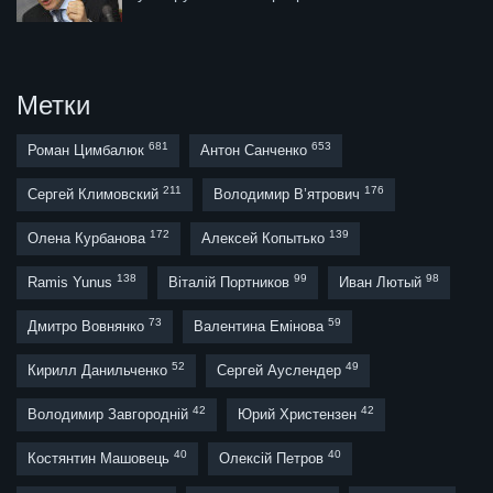
Метки
681
653
Роман Цимбалюк
Антон Санченко
211
176
Сергей Климовский
Володимир В’ятрович
172
139
Олена Курбанова
Алексей Копытько
138
99
98
Ramis Yunus
Віталій Портников
Иван Лютый
73
59
Дмитро Вовнянко
Валентина Емінова
52
49
Кирилл Данильченко
Сергей Ауслендер
42
42
Володимир Завгородній
Юрий Христензен
40
40
Костянтин Машовець
Олексій Петров