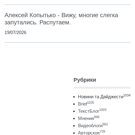
Алексей Копытько - Вижу, многие слегка
запутались. Распутаем.
19/07/2026
Рубрики
1534
Новини та Дайджести
1105
Brief
1003
ТекстБлог
999
Мнения
962
Видеоблоги
739
Авторское