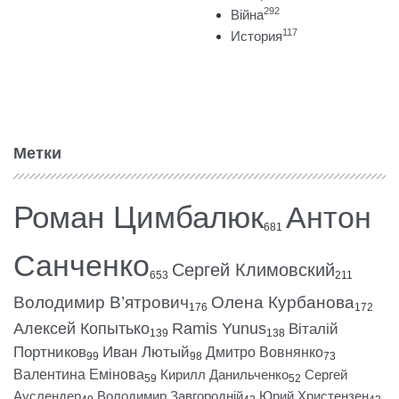
292
Війна
117
История
Метки
Роман Цимбалюк
Антон
681
Санченко
Сергей Климовский
653
211
Володимир В’ятрович
Олена Курбанова
176
172
Алексей Копытько
Ramis Yunus
Віталій
139
138
Портников
Иван Лютый
Дмитро Вовнянко
99
98
73
Валентина Емінова
Кирилл Данильченко
Сергей
59
52
Ауслендер
Володимир Завгородній
Юрий Христензен