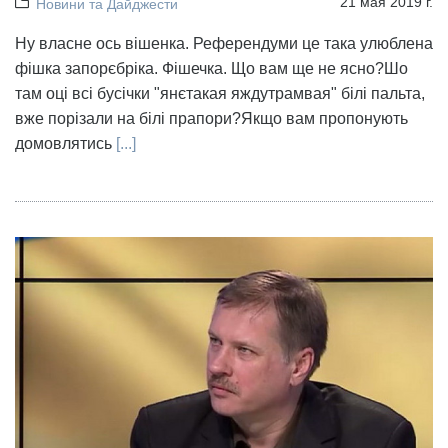
21 мая 2019 г.
Новини та Дайджести
Ну власне ось вішенка. Референдуми це така улюблена
фішка запорєбріка. Фішечка. Що вам ще не ясно?Шо
там оці всі бусічки "янєтакая яждутрамвая" білі пальта,
вже порізали на білі прапори?Якщо вам пропонують
домовлятись
[...]