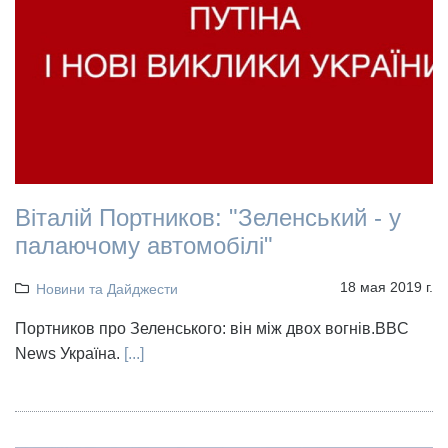
Віталій Портников: "Зеленський - у
палаючому автомобілі"
18 мая 2019 г.
Новини та Дайджести
Портников про Зеленського: він між двох вогнів.BBC
News Україна.
[...]