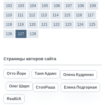
102
103
104
105
106
107
108
109
110
111
112
113
114
115
116
117
118
119
120
121
122
123
124
125
126
127
128
Страницы авторов сайта
Отто Йорк
Таня Адамс
Олена Кудренко
Олег Шарп
СтопРаша
Елена Подгорная
RealiUA